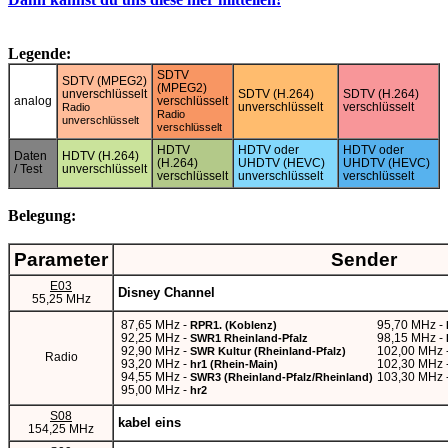
Legende:
SDTV
SDTV (MPEG2)
(MPEG2)
unverschlüsselt
SDTV (H.264)
SDTV (H.264)
analog
verschlüsselt
unverschlüsselt
verschlüsselt
Radio
Radio
unverschlüsselt
verschlüsselt
HDTV
HDTV oder
HDTV oder
Daten
HDTV (H.264)
(H.264)
UHDTV (HEVC)
UHDTV (HEVC)
/ Test
unverschlüsselt
verschlüsselt
unverschlüsselt
verschlüsselt
Belegung:
Parameter
Sender
E03
Disney Channel
55,25 MHz
87,65 MHz -
95,70 MHz -
RPR1. (Koblenz)
92,25 MHz -
98,15 MHz -
SWR1 Rheinland-Pfalz
92,90 MHz -
102,00 MHz 
SWR Kultur (Rheinland-Pfalz)
Radio
93,20 MHz -
102,30 MHz 
hr1 (Rhein-Main)
94,55 MHz -
103,30 MHz 
SWR3 (Rheinland-Pfalz/Rheinland)
95,00 MHz -
hr2
S08
kabel eins
154,25 MHz