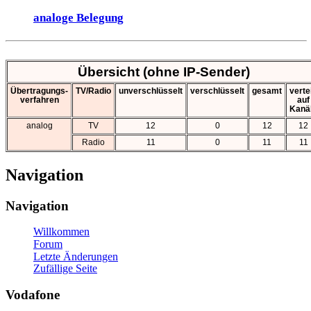
analoge Belegung
Übersicht (ohne IP-Sender)
Übertragungs-
TV/Radio
unverschlüsselt
verschlüsselt
gesamt
vertei
verfahren
auf
Kanä
analog
TV
12
0
12
12
Radio
11
0
11
11
Navigation
Navigation
Willkommen
Forum
Letzte Änderungen
Zufällige Seite
Vodafone