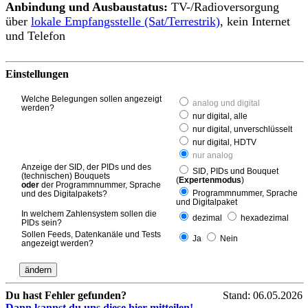
Anbindung und Ausbaustatus:
TV-/Radioversorgung
über
lokale Empfangsstelle (Sat/Terrestrik)
, kein Internet
und Telefon
Einstellungen
Welche Belegungen sollen angezeigt
analog und digital
werden?
nur digital, alle
nur digital, unverschlüsselt
nur digital, HDTV
nur analog
Anzeige der SID, der PIDs und des
SID, PIDs und Bouquet
(technischen) Bouquets
(
Expertenmodus
)
oder
der Programmnummer, Sprache
Programmnummer, Sprache
und des Digitalpakets?
und Digitalpaket
In welchem Zahlensystem sollen die
dezimal
hexadezimal
PIDs sein?
Sollen Feeds, Datenkanäle und Tests
Ja
Nein
angezeigt werden?
Du hast Fehler gefunden?
Stand: 06.05.2026
Dann kannst du uns diese hier mitteilen!