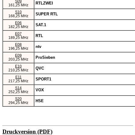
S09
RTLZWEI
161,25 MHz
S10
SUPER RTL
168,25 MHz
E06
SAT.1
182,25 MHz
E07
RTL
189,25 MHz
E08
ntv
196,25 MHz
E09
ProSieben
203,25 MHz
E10
QVC
210,25 MHz
E11
SPORT1
217,25 MHz
S14
VOX
252,25 MHz
S20
HSE
294,25 MHz
Druckversion (PDF)