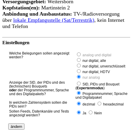
Versorgungsgebiet:
Weitersborn
Kopfstation(en):
Martinstein 2
Anbindung und Ausbaustatus:
TV-/Radioversorgung
über
lokale Empfangsstelle (Sat/Terrestrik)
, kein Internet
und Telefon
Einstellungen
Welche Belegungen sollen angezeigt
analog und digital
werden?
nur digital, alle
nur digital, unverschlüsselt
nur digital, HDTV
nur analog
Anzeige der SID, der PIDs und des
SID, PIDs und Bouquet
(technischen) Bouquets
(
Expertenmodus
)
oder
der Programmnummer, Sprache
Programmnummer, Sprache
und des Digitalpakets?
und Digitalpaket
In welchem Zahlensystem sollen die
dezimal
hexadezimal
PIDs sein?
Sollen Feeds, Datenkanäle und Tests
Ja
Nein
angezeigt werden?