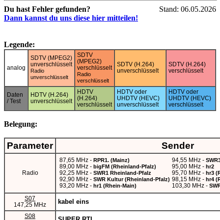
Du hast Fehler gefunden?
Stand: 06.05.2026
Dann kannst du uns diese hier mitteilen!
Legende:
SDTV
SDTV (MPEG2)
(MPEG2)
unverschlüsselt
SDTV (H.264)
SDTV (H.264)
analog
verschlüsselt
unverschlüsselt
verschlüsselt
Radio
Radio
unverschlüsselt
verschlüsselt
HDTV
HDTV oder
HDTV oder
Daten
HDTV (H.264)
(H.264)
UHDTV (HEVC)
UHDTV (HEVC)
/ Test
unverschlüsselt
verschlüsselt
unverschlüsselt
verschlüsselt
Belegung:
Parameter
Sender
87,65 MHz -
94,55 MHz -
RPR1. (Mainz)
SWR3 
89,00 MHz -
95,00 MHz -
bigFM (Rheinland-Pfalz)
hr2
Radio
92,25 MHz -
95,70 MHz -
SWR1 Rheinland-Pfalz
hr3 (
92,90 MHz -
98,15 MHz -
SWR Kultur (Rheinland-Pfalz)
hr4 (
93,20 MHz -
103,30 MHz -
hr1 (Rhein-Main)
SWR
S07
kabel eins
147,25 MHz
S08
SUPER RTL