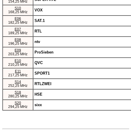
154,25 MHz
S10
VOX
168,25 MHz
E06
SAT.1
182,25 MHz
E07
RTL
189,25 MHz
E08
ntv
196,25 MHz
E09
ProSieben
203,25 MHz
E10
QVC
210,25 MHz
E11
SPORT1
217,25 MHz
S14
RTLZWEI
252,25 MHz
S18
HSE
280,25 MHz
S20
sixx
294,25 MHz