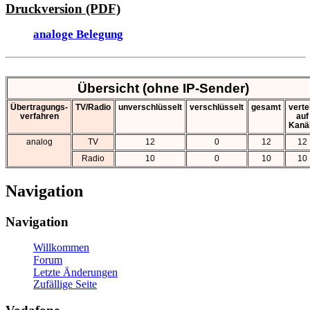
Druckversion (PDF)
analoge Belegung
Übersicht (ohne IP-Sender)
Übertragungs-
TV/Radio
unverschlüsselt
verschlüsselt
gesamt
vertei
verfahren
auf
Kanä
analog
TV
12
0
12
12
Radio
10
0
10
10
Navigation
Navigation
Willkommen
Forum
Letzte Änderungen
Zufällige Seite