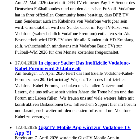
Am 22. Mai 2026 startet mit DFB.TV ein neuer Pay-TV-Sender des
Deutschen Fußballbundes rund um den deutschen Fußball. Vodafone
hat in ihrer offiziellen Community heute bestätigt, dass DFB.TV
zum Sendestart auch im Kabelnetz von Vodafone verfügbar sein
wird. Grundsätzlich wird der Sender dabei im Pay-TV-Paket von
Vodafone (wahrscheinlich Vodafone Premium) enthalten sein. Als
Besonderheit wird DFB.TV aber für alle Kunden mit HD-Empfang
(d.h. wahrscheinlich mindestens mit Vodafone Basic TV) zur
Fußball-WM 2026 für drei Monate kostenlos freigeschaltet.
17.04.2026
In eigener Sache: Das Inoffizielle Vodafone-
Kabel-Forum wird 20 Jahre alt
Am heutigen 17. April 2026 feiert das Inoffizielle Vodafone-Kabel-
Forum seinen
20. Geburtstag
! Wir, das Team des Inoffiziellen
Vodafone-Kabel-Forums, bedanken uns bei allen Nutzern und
Lesern, die uns teilweise seit vielen Jahren die Treue halten und das
Forum mit Leben füllen. Wir freuen uns auf viele weitere Jahre mit
konstruktiven Diskussionen bzw. hilfreichem Support hier im Forum
und darauf, euch weiter mit den neuesten Infos rund um Vodafone
Kabel zu versorgen.
12.04.2026
GigaTV Mobile App wird zur Vodafone TV
App
[5]
Bereits am 7. April 2026 wurde die GigaTV Mobile App in