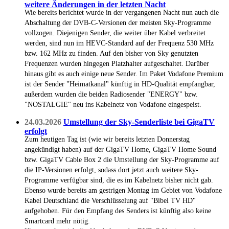
weitere Änderungen in der letzten Nacht
Wie bereits berichtet wurde in der vergangenen Nacht nun auch die
Abschaltung der DVB-C-Versionen der meisten Sky-Programme
vollzogen. Diejenigen Sender, die weiter über Kabel verbreitet
werden, sind nun im HEVC-Standard auf der Frequenz 530 MHz
bzw. 162 MHz zu finden. Auf den bisher von Sky genutzten
Frequenzen wurden hingegen Platzhalter aufgeschaltet. Darüber
hinaus gibt es auch einige neue Sender. Im Paket Vodafone Premium
ist der Sender "Heimatkanal" künftig in HD-Qualität empfangbar,
außerdem wurden die beiden Radiosender "ENERGY" bzw.
"NOSTALGIE" neu ins Kabelnetz von Vodafone eingespeist.
24.03.2026
Umstellung der Sky-Senderliste bei GigaTV
erfolgt
Zum heutigen Tag ist (wie wir bereits letzten Donnerstag
angekündigt haben) auf der GigaTV Home, GigaTV Home Sound
bzw. GigaTV Cable Box 2 die Umstellung der Sky-Programme auf
die IP-Versionen erfolgt, sodass dort jetzt auch weitere Sky-
Programme verfügbar sind, die es im Kabelnetz bisher nicht gab.
Ebenso wurde bereits am gestrigen Montag im Gebiet von Vodafone
Kabel Deutschland die Verschlüsselung auf "Bibel TV HD"
aufgehoben. Für den Empfang des Senders ist künftig also keine
Smartcard mehr nötig.