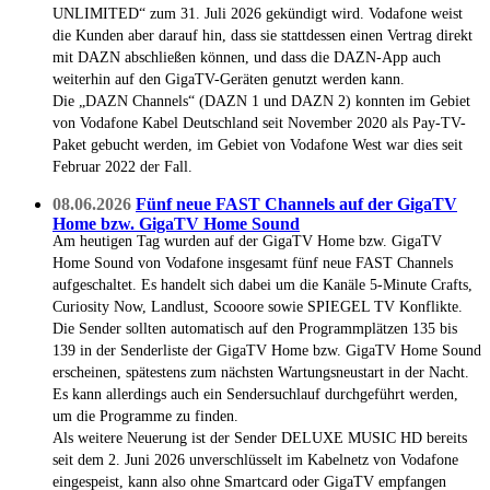
UNLIMITED“ zum 31. Juli 2026 gekündigt wird. Vodafone weist
die Kunden aber darauf hin, dass sie stattdessen einen Vertrag direkt
mit DAZN abschließen können, und dass die DAZN-App auch
weiterhin auf den GigaTV-Geräten genutzt werden kann.
Die „DAZN Channels“ (DAZN 1 und DAZN 2) konnten im Gebiet
von Vodafone Kabel Deutschland seit November 2020 als Pay-TV-
Paket gebucht werden, im Gebiet von Vodafone West war dies seit
Februar 2022 der Fall.
08.06.2026
Fünf neue FAST Channels auf der GigaTV
Home bzw. GigaTV Home Sound
Am heutigen Tag wurden auf der GigaTV Home bzw. GigaTV
Home Sound von Vodafone insgesamt fünf neue FAST Channels
aufgeschaltet. Es handelt sich dabei um die Kanäle 5-Minute Crafts,
Curiosity Now, Landlust, Scooore sowie SPIEGEL TV Konflikte.
Die Sender sollten automatisch auf den Programmplätzen 135 bis
139 in der Senderliste der GigaTV Home bzw. GigaTV Home Sound
erscheinen, spätestens zum nächsten Wartungsneustart in der Nacht.
Es kann allerdings auch ein Sendersuchlauf durchgeführt werden,
um die Programme zu finden.
Als weitere Neuerung ist der Sender DELUXE MUSIC HD bereits
seit dem 2. Juni 2026 unverschlüsselt im Kabelnetz von Vodafone
eingespeist, kann also ohne Smartcard oder GigaTV empfangen