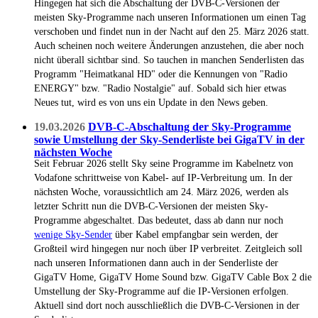
Hingegen hat sich die Abschaltung der DVB-C-Versionen der
meisten Sky-Programme nach unseren Informationen um einen Tag
verschoben und findet nun in der Nacht auf den 25. März 2026 statt.
Auch scheinen noch weitere Änderungen anzustehen, die aber noch
nicht überall sichtbar sind. So tauchen in manchen Senderlisten das
Programm "Heimatkanal HD" oder die Kennungen von "Radio
ENERGY" bzw. "Radio Nostalgie" auf. Sobald sich hier etwas
Neues tut, wird es von uns ein Update in den News geben.
19.03.2026
DVB-C-Abschaltung der Sky-Programme
sowie Umstellung der Sky-Senderliste bei GigaTV in der
nächsten Woche
Seit Februar 2026 stellt Sky seine Programme im Kabelnetz von
Vodafone schrittweise von Kabel- auf IP-Verbreitung um. In der
nächsten Woche, voraussichtlich am 24. März 2026, werden als
letzter Schritt nun die DVB-C-Versionen der meisten Sky-
Programme abgeschaltet. Das bedeutet, dass ab dann nur noch
wenige Sky-Sender
über Kabel empfangbar sein werden, der
Großteil wird hingegen nur noch über IP verbreitet. Zeitgleich soll
nach unseren Informationen dann auch in der Senderliste der
GigaTV Home, GigaTV Home Sound bzw. GigaTV Cable Box 2 die
Umstellung der Sky-Programme auf die IP-Versionen erfolgen.
Aktuell sind dort noch ausschließlich die DVB-C-Versionen in der