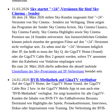
Senderliste.
11.03.2026
Sky startet "+24"-Versionen für fünf Sky
Cinema - Sender
Ab dem 24. März 2026 stehen Sky-Kunden insgesamt fünf "+24"-
Versionen von Sky Cinema - Sendern zur Verfügung. Diese zeigen
das Programm der Sender Sky Cinema Action, Sky Cinema Classics,
Sky Cinema Family, Sky Cinema Highlights sowie Sky Cinema
Premiere um 24 Stunden zeitversetzt. Aus lizenzrechtlichen Gründen
können jedoch einzelne der gezeigten Filme auf den "+24"-Versionen
nicht verfügbar sein. Zu sehen sind die "+24"-Versionen lediglich
über IP, das heißt es muss der Sky Q, die GigaTV Home (Sound)
oder die GigaTV Cable Box 2 genutzt werden, sofern TV ansonsten
über das Kabelnetz von Vodafone empfangen wird.
Bis zum 24. März 2026 dürfte außerdem die aktuell laufende
Umstellung der Sky-Programme auf IP-Verbreitung
beendet sein.
24.02.2026
BVB-Mediathek auf GigaTV verfügbar
Auf der GigaTV Home, der GigaTV Home Sound, der GigaTV
Cable Box 2 bzw. in der GigaTV Mobile App ist nun auch eine
"BVB-Mediathek" verfügbar. Sie zeigt kostenfrei für alle GigaTV-
Kunden die Inhalte von BVB-TV des Fußballvereins Borussia
Dortmund wie Highlights der Spiele, Pressekonferenzen, Interviews,
Dokus oder Impressionen vom Training. Die Verbreitung der BVB-