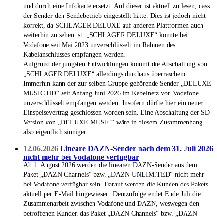
und durch eine Infokarte ersetzt. Auf dieser ist aktuell zu lesen, dass
der Sender den Sendebetrieb eingestellt hätte. Dies ist jedoch nicht
korrekt, da SCHLAGER DELUXE auf anderen Plattformen auch
weiterhin zu sehen ist. „SCHLAGER DELUXE“ konnte bei
Vodafone seit Mai 2023 unverschlüsselt im Rahmen des
Kabelanschlusses empfangen werden.
Aufgrund der jüngsten Entwicklungen kommt die Abschaltung von
„SCHLAGER DELUXE“ allerdings durchaus überraschend.
Immerhin kann der zur selben Gruppe gehörende Sender „DELUXE
MUSIC HD“ seit Anfang Juni 2026 im Kabelnetz von Vodafone
unverschlüsselt empfangen werden. Insofern dürfte hier ein neuer
Einspeisevertrag geschlossen worden sein. Eine Abschaltung der SD-
Version von „DELUXE MUSIC“ wäre in diesem Zusammenhang
also eigentlich sinniger.
12.06.2026
Lineare DAZN-Sender nach dem 31. Juli 2026
nicht mehr bei Vodafone verfügbar
Ab 1. August 2026 werden die linearen DAZN-Sender aus dem
Paket „DAZN Channels“ bzw. „DAZN UNLIMITED“ nicht mehr
bei Vodafone verfügbar sein. Darauf werden die Kunden des Pakets
aktuell per E-Mail hingewiesen. Demzufolge endet Ende Juli die
Zusammenarbeit zwischen Vodafone und DAZN, weswegen den
betroffenen Kunden das Paket „DAZN Channels“ bzw. „DAZN