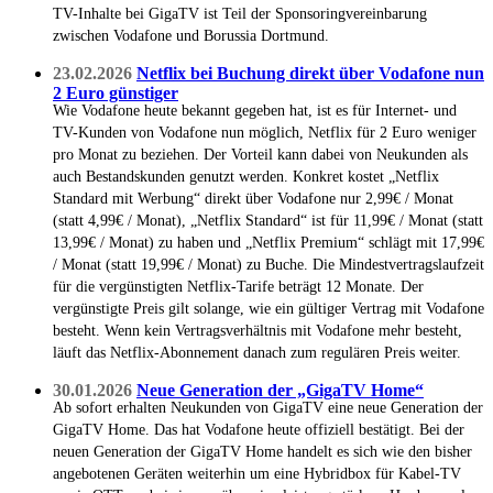
TV-Inhalte bei GigaTV ist Teil der Sponsoringvereinbarung
zwischen Vodafone und Borussia Dortmund.
23.02.2026
Netflix bei Buchung direkt über Vodafone nun
2 Euro günstiger
Wie Vodafone heute bekannt gegeben hat, ist es für Internet- und
TV-Kunden von Vodafone nun möglich, Netflix für 2 Euro weniger
pro Monat zu beziehen. Der Vorteil kann dabei von Neukunden als
auch Bestandskunden genutzt werden. Konkret kostet „Netflix
Standard mit Werbung“ direkt über Vodafone nur 2,99€ / Monat
(statt 4,99€ / Monat), „Netflix Standard“ ist für 11,99€ / Monat (statt
13,99€ / Monat) zu haben und „Netflix Premium“ schlägt mit 17,99€
/ Monat (statt 19,99€ / Monat) zu Buche. Die Mindestvertragslaufzeit
für die vergünstigten Netflix-Tarife beträgt 12 Monate. Der
vergünstigte Preis gilt solange, wie ein gültiger Vertrag mit Vodafone
besteht. Wenn kein Vertragsverhältnis mit Vodafone mehr besteht,
läuft das Netflix-Abonnement danach zum regulären Preis weiter.
30.01.2026
Neue Generation der „GigaTV Home“
Ab sofort erhalten Neukunden von GigaTV eine neue Generation der
GigaTV Home. Das hat Vodafone heute offiziell bestätigt. Bei der
neuen Generation der GigaTV Home handelt es sich wie den bisher
angebotenen Geräten weiterhin um eine Hybridbox für Kabel-TV