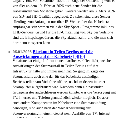
GigaTV-Box von Vodafone nutzen. Im Zuge der Umstellung wird es
von Sky ab dem 10. Februar 2026 auch neue Sender für die
Kabelkunden von Vodafone geben, weitere werden am 3. März 2026
von SD- auf HD-Qualität upgegradet. Zu sehen sind diese Sender
allerdings von Anfang an nur über IP. Weiter über das Kabelnetz
empfangbar sein werden viele der Sky Sport - Programme inkl. des
UHD-Senders. Grund für die IP-Umstellung von Sky bei Vodafone
sind die Einspeisegebühren, die Sky aktuell zahlt, und die man sich
dort dann einsparen kann.
06.01.2026
Blackout in Teilen Berlins und die
Auswirkungen auf das Kabelnetz
[9]
[10]
Vodafone hat einige Informationen darüber veröffentlicht, welche
Auswirkungen der Stromausfall in Teilen Berlins auf ihre
Infrastruktur hatte und immer noch hat. So ging im Zuge des
Stromausfalls auch eine der für das Kabelnetz zuständigen
Betriebsstellen von Vodafone offline, nachdem dessen interner
Strompuffer aufgebraucht war. Nachdem dann ein passender
Großgenerator angeschlossen werden konnte, war die Versorgung mit
TV, Internet und Telefon grundsätzlich wieder möglich. Da aber
auch andere Komponenten im Kabelnetz eine Stromanbindung
benötigen, sind auch nach der Wiederherstellung der
Stromversorgung in einem Gebiet noch Ausfälle von TV, Internet