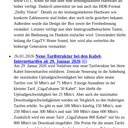
sowie OTT, wobei sie nun über eine leistungsstärkere Hardware als
bisher verfügt. Dadurch unterstützt sie nun auch das HDR-Format
„Dolby Vision“. Details zu der leistungsstärkeren Hardware wie
konkrete Zahlenwerte sind bisher aber noch nicht gesichert bekannt.
Außerdem wurde das Design der Box sowie der Fernbedienung
verändert. Letztere verfügt nun über hintergrundbeleuchtete Tasten,
womit die Bedienung im Dunkeln einfacher wird. Unverändert bleibt
bislang die GigaTV Home Sound, hier wird also weiterhin die
bisherige Generation vermarktet.
26.01.2026
Neue Tarifstruktur bei den Kabel-
Internettarifen ab 29. Januar 2026
[6]
Am 29. Januar 2026 wird Vodafone eine neue Tarifstruktur bei ihren
Kabel-Internettarifen einführen. Zentrale Neuerung ist die Anhebung
der maximalen Uploadgeschwindigkeit bei nahezu allen neuen
Tarifen von 50 Mbit/s auf 75 Mbit/s. Einzige Ausnahme ist der
kleinste Tarif „GigaZuhause 50 Kabel“, hier bleibt die
Uploadgeschwindigkeit bei 25 Mbit/s. Aber auch die maximalen
Downloadgeschwindigkeiten werden im Vergleich zu den bisherigen
Tarifen erhöht. So gibt es statt 100 Mbit/s künftig 150 Mbit/s, statt
250 Mbit/s nun 300 Mbit/s und statt 500 Mbit/s dann 600 Mbit/s.
Zusätzlich wird ein neuer Tarif „GigaZuhause 800 Kabel“ mit bis zu
800 Mbit/s im Download eingeführt. Die Preise für die neuen Tarife