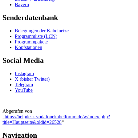
Bayern
Senderdatenbank
Belegungen der Kabelnetze
Programmliste (LCN)
Programmpakete
Kopfstationen
Social Media
Instagram
X (bisher Twitter)
Telegram
YouTube
Abgerufen von
„
https://helpdesk.vodafonekabelforum.de/w/index.php?
title=Hauptseite&oldid=26528
“
Navigation