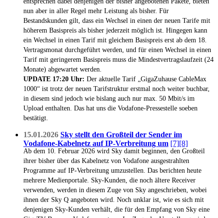
entsprechen dabei denjenigen der bisher angebotenen Pakete, bieten
nun aber in aller Regel mehr Leistung als bisher. Für
Bestandskunden gilt, dass ein Wechsel in einen der neuen Tarife mit
höherem Basispreis als bisher jederzeit möglich ist. Hingegen kann
ein Wechsel in einen Tarif mit gleichem Basispreis erst ab dem 18.
Vertragsmonat durchgeführt werden, und für einen Wechsel in einen
Tarif mit geringerem Basispreis muss die Mindestvertragslaufzeit (24
Monate) abgewartet werden.
UPDATE 17:20 Uhr:
Der aktuelle Tarif „GigaZuhause CableMax
1000“ ist trotz der neuen Tarifstruktur erstmal noch weiter buchbar,
in diesem sind jedoch wie bislang auch nur max. 50 Mbit/s im
Upload enthalten. Das hat uns die Vodafone-Pressestelle soeben
bestätigt.
15.01.2026
Sky stellt den Großteil der Sender im
Vodafone-Kabelnetz auf IP-Verbreitung um
[7]
[8]
Ab dem 10. Februar 2026 wird Sky damit beginnen, den Großteil
ihrer bisher über das Kabelnetz von Vodafone ausgestrahlten
Programme auf IP-Verbreitung umzustellen. Das berichten heute
mehrere Medienportale. Sky-Kunden, die noch ältere Receiver
verwenden, werden in diesem Zuge von Sky angeschrieben, wobei
ihnen der Sky Q angeboten wird. Noch unklar ist, wie es sich mit
denjenigen Sky-Kunden verhält, die für den Empfang von Sky eine