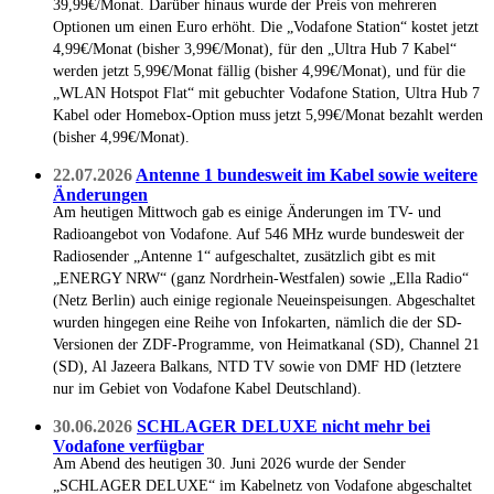
39,99€/Monat. Darüber hinaus wurde der Preis von mehreren
Optionen um einen Euro erhöht. Die „Vodafone Station“ kostet jetzt
4,99€/Monat (bisher 3,99€/Monat), für den „Ultra Hub 7 Kabel“
werden jetzt 5,99€/Monat fällig (bisher 4,99€/Monat), und für die
„WLAN Hotspot Flat“ mit gebuchter Vodafone Station, Ultra Hub 7
Kabel oder Homebox-Option muss jetzt 5,99€/Monat bezahlt werden
(bisher 4,99€/Monat).
22.07.2026
Antenne 1 bundesweit im Kabel sowie weitere
Änderungen
Am heutigen Mittwoch gab es einige Änderungen im TV- und
Radioangebot von Vodafone. Auf 546 MHz wurde bundesweit der
Radiosender „Antenne 1“ aufgeschaltet, zusätzlich gibt es mit
„ENERGY NRW“ (ganz Nordrhein-Westfalen) sowie „Ella Radio“
(Netz Berlin) auch einige regionale Neueinspeisungen. Abgeschaltet
wurden hingegen eine Reihe von Infokarten, nämlich die der SD-
Versionen der ZDF-Programme, von Heimatkanal (SD), Channel 21
(SD), Al Jazeera Balkans, NTD TV sowie von DMF HD (letztere
nur im Gebiet von Vodafone Kabel Deutschland).
30.06.2026
SCHLAGER DELUXE nicht mehr bei
Vodafone verfügbar
Am Abend des heutigen 30. Juni 2026 wurde der Sender
„SCHLAGER DELUXE“ im Kabelnetz von Vodafone abgeschaltet