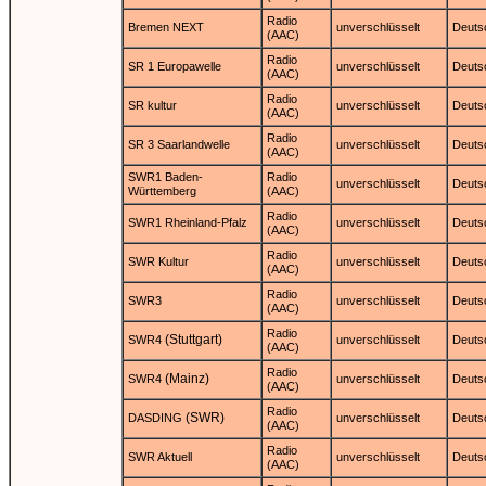
Radio
Bremen NEXT
unverschlüsselt
Deuts
(AAC)
Radio
SR 1 Europawelle
unverschlüsselt
Deuts
(AAC)
Radio
SR kultur
unverschlüsselt
Deuts
(AAC)
Radio
SR 3 Saarlandwelle
unverschlüsselt
Deuts
(AAC)
SWR1 Baden-
Radio
unverschlüsselt
Deuts
Württemberg
(AAC)
Radio
SWR1 Rheinland-Pfalz
unverschlüsselt
Deuts
(AAC)
Radio
SWR Kultur
unverschlüsselt
Deuts
(AAC)
Radio
SWR3
unverschlüsselt
Deuts
(AAC)
Radio
(Stuttgart)
SWR4
unverschlüsselt
Deuts
(AAC)
Radio
(Mainz)
SWR4
unverschlüsselt
Deuts
(AAC)
Radio
(SWR)
DASDING
unverschlüsselt
Deuts
(AAC)
Radio
SWR Aktuell
unverschlüsselt
Deuts
(AAC)