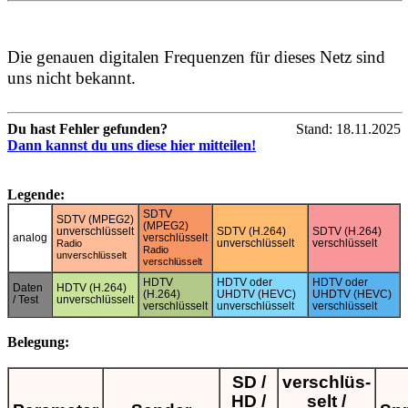
Die genauen digitalen Frequenzen für dieses Netz sind
uns nicht bekannt.
Du hast Fehler gefunden?
Stand: 18.11.2025
Dann kannst du uns diese hier mitteilen!
Legende:
SDTV
SDTV (MPEG2)
(MPEG2)
unverschlüsselt
SDTV (H.264)
SDTV (H.264)
analog
verschlüsselt
unverschlüsselt
verschlüsselt
Radio
Radio
unverschlüsselt
verschlüsselt
HDTV
HDTV oder
HDTV oder
Daten
HDTV (H.264)
(H.264)
UHDTV (HEVC)
UHDTV (HEVC)
/ Test
unverschlüsselt
verschlüsselt
unverschlüsselt
verschlüsselt
Belegung:
SD /
verschlüs-
HD /
selt /