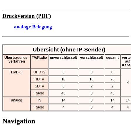
Druckversion (PDF)
analoge Belegung
Übersicht (ohne IP-Sender)
Übertragungs-
TV/Radio
unverschlüsselt
verschlüsselt
gesamt
vertei
verfahren
auf
Kanä
DVB-C
UHDTV
0
0
0
HDTV
10
18
28
4
SDTV
0
2
2
Radio
43
0
43
analog
TV
14
0
14
14
Radio
4
0
4
4
Navigation