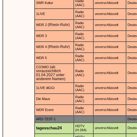
Radio
SWR Kultur
unverschlüsselt
Deuts
(AAC)
Radio
1LIVE
unverschlüsselt
Deuts
(AAC)
Radio
(Rhein-Ruhr)
WDR 2
unverschlüsselt
Deuts
(AAC)
Radio
WDR 3
unverschlüsselt
Deuts
(AAC)
Radio
(Rhein-Ruhr)
WDR 4
unverschlüsselt
Deuts
(AAC)
Radio
WDR 5
unverschlüsselt
Deuts
(AAC)
(ab
COSMO
voraussichtlich
Radio
unverschlüsselt
Deuts
01.04.2027 unter
(AAC)
anderem Namen)
Radio
1LIVE diGGi
unverschlüsselt
Deuts
(AAC)
Radio
Die Maus
unverschlüsselt
Deuts
(AAC)
Radio
WDR Event
unverschlüsselt
Deuts
(AAC)
ARD-TEST-1
Deuts
HDTV
tagesschau24
unverschlüsselt
Deuts
(H.264)
HDTV