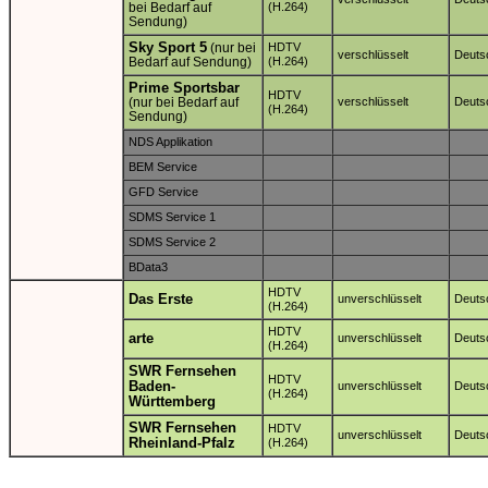
bei Bedarf auf
(H.264)
Sendung)
Sky Sport 5
(nur bei
HDTV
verschlüsselt
Deuts
Bedarf auf Sendung)
(H.264)
Prime Sportsbar
HDTV
(nur bei Bedarf auf
verschlüsselt
Deuts
(H.264)
Sendung)
NDS Applikation
BEM Service
GFD Service
SDMS Service 1
SDMS Service 2
BData3
HDTV
Das Erste
unverschlüsselt
Deuts
(H.264)
HDTV
arte
unverschlüsselt
Deuts
(H.264)
SWR Fernsehen
HDTV
Baden-
unverschlüsselt
Deuts
(H.264)
Württemberg
SWR Fernsehen
HDTV
unverschlüsselt
Deuts
Rheinland-Pfalz
(H.264)