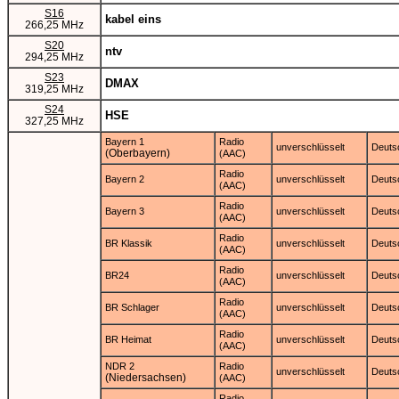
S16
kabel eins
266,25 MHz
S20
ntv
294,25 MHz
S23
DMAX
319,25 MHz
S24
HSE
327,25 MHz
Bayern 1
Radio
unverschlüsselt
Deuts
(Oberbayern)
(AAC)
Radio
Bayern 2
unverschlüsselt
Deuts
(AAC)
Radio
Bayern 3
unverschlüsselt
Deuts
(AAC)
Radio
BR Klassik
unverschlüsselt
Deuts
(AAC)
Radio
BR24
unverschlüsselt
Deuts
(AAC)
Radio
BR Schlager
unverschlüsselt
Deuts
(AAC)
Radio
BR Heimat
unverschlüsselt
Deuts
(AAC)
NDR 2
Radio
unverschlüsselt
Deuts
(Niedersachsen)
(AAC)
Radio