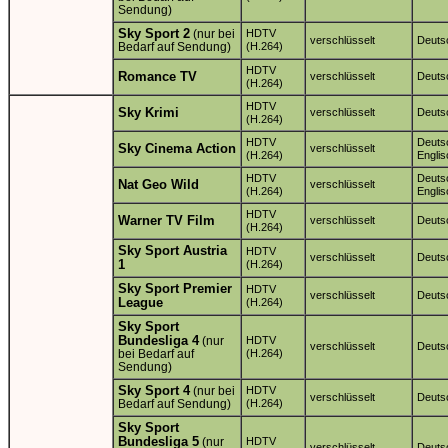
Sendung)
Sky Sport 2
(nur bei
HDTV
verschlüsselt
Deuts
Bedarf auf Sendung)
(H.264)
HDTV
Romance TV
verschlüsselt
Deuts
(H.264)
HDTV
Sky Krimi
verschlüsselt
Deuts
(H.264)
HDTV
Deuts
Sky Cinema Action
verschlüsselt
(H.264)
Englis
HDTV
Deuts
Nat Geo Wild
verschlüsselt
(H.264)
Englis
HDTV
Warner TV Film
verschlüsselt
Deuts
(H.264)
Sky Sport Austria
HDTV
verschlüsselt
Deuts
1
(H.264)
Sky Sport Premier
HDTV
verschlüsselt
Deuts
League
(H.264)
Sky Sport
Bundesliga 4
(nur
HDTV
verschlüsselt
Deuts
bei Bedarf auf
(H.264)
Sendung)
Sky Sport 4
(nur bei
HDTV
verschlüsselt
Deuts
Bedarf auf Sendung)
(H.264)
Sky Sport
Bundesliga 5
(nur
HDTV
verschlüsselt
Deuts