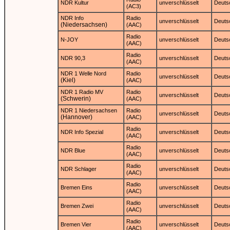
NDR Kultur
unverschlüsselt
Deuts
(AC3)
NDR Info
Radio
unverschlüsselt
Deuts
(Niedersachsen)
(AAC)
Radio
N-JOY
unverschlüsselt
Deuts
(AAC)
Radio
NDR 90,3
unverschlüsselt
Deuts
(AAC)
NDR 1 Welle Nord
Radio
unverschlüsselt
Deuts
(Kiel)
(AAC)
NDR 1 Radio MV
Radio
unverschlüsselt
Deuts
(Schwerin)
(AAC)
NDR 1 Niedersachsen
Radio
unverschlüsselt
Deuts
(Hannover)
(AAC)
Radio
NDR Info Spezial
unverschlüsselt
Deuts
(AAC)
Radio
NDR Blue
unverschlüsselt
Deuts
(AAC)
Radio
NDR Schlager
unverschlüsselt
Deuts
(AAC)
Radio
Bremen Eins
unverschlüsselt
Deuts
(AAC)
Radio
Bremen Zwei
unverschlüsselt
Deuts
(AAC)
Radio
Bremen Vier
unverschlüsselt
Deuts
(AAC)