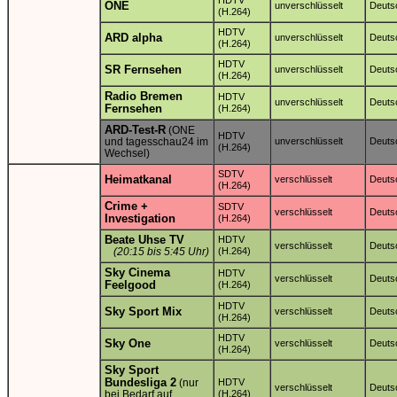
ONE
unverschlüsselt
Deuts
(H.264)
HDTV
ARD alpha
unverschlüsselt
Deuts
(H.264)
HDTV
SR Fernsehen
unverschlüsselt
Deuts
(H.264)
Radio Bremen
HDTV
unverschlüsselt
Deuts
Fernsehen
(H.264)
ARD-Test-R
(ONE
HDTV
und tagesschau24 im
unverschlüsselt
Deuts
(H.264)
Wechsel)
SDTV
Heimatkanal
verschlüsselt
Deuts
(H.264)
Crime +
SDTV
verschlüsselt
Deuts
Investigation
(H.264)
Beate Uhse TV
HDTV
verschlüsselt
Deuts
(20:15 bis 5:45 Uhr)
(H.264)
Sky Cinema
HDTV
verschlüsselt
Deuts
Feelgood
(H.264)
HDTV
Sky Sport Mix
verschlüsselt
Deuts
(H.264)
HDTV
Sky One
verschlüsselt
Deuts
(H.264)
Sky Sport
Bundesliga 2
(nur
HDTV
verschlüsselt
Deuts
bei Bedarf auf
(H.264)