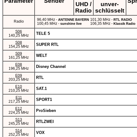
Parameter
Sender
Sp
UHD /
unver-
Radio
schlüsselt
96,40 MHz -
101,30 MHz -
ANTENNE BAYERN
RTL RADIO
Radio
100,45 MHz -
106,35 MHz -
sunshine live
Klassik Radio
S06
TELE 5
140,25 MHz
S08
SUPER RTL
154,25 MHz
S09
WELT
161,25 MHz
E08
Disney Channel
196,25 MHz
E09
RTL
203,25 MHz
E10
SAT.1
210,25 MHz
E11
SPORT1
217,25 MHz
E12
ProSieben
224,25 MHz
S13
RTLZWEI
245,25 MHz
S14
VOX
252,25 MHz