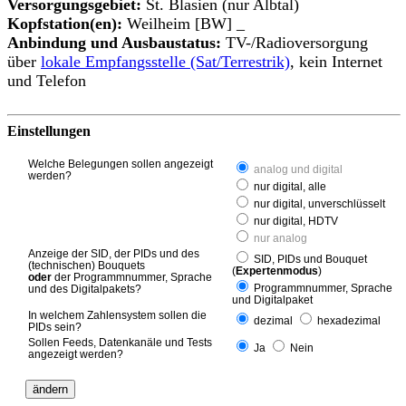
Versorgungsgebiet:
St. Blasien (nur Albtal)
Kopfstation(en):
Weilheim [BW] _
Anbindung und Ausbaustatus:
TV-/Radioversorgung
über
lokale Empfangsstelle (Sat/Terrestrik)
, kein Internet
und Telefon
Einstellungen
Welche Belegungen sollen angezeigt
analog und digital
werden?
nur digital, alle
nur digital, unverschlüsselt
nur digital, HDTV
nur analog
Anzeige der SID, der PIDs und des
SID, PIDs und Bouquet
(technischen) Bouquets
(
Expertenmodus
)
oder
der Programmnummer, Sprache
Programmnummer, Sprache
und des Digitalpakets?
und Digitalpaket
In welchem Zahlensystem sollen die
dezimal
hexadezimal
PIDs sein?
Sollen Feeds, Datenkanäle und Tests
Ja
Nein
angezeigt werden?