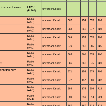
n Kürze auf einen
HDTV
unverschlüsselt
(H.264)
Radio
unverschlüsselt
667
154
576
702
(AAC)
Radio
unverschlüsselt
668
261
577
703
(AAC)
Radio
unverschlüsselt
669
155
578
704
(AAC)
Radio
unverschlüsselt
670
251
585
705
(AAC)
Radio
unverschlüsselt
665
360
574
700
(AAC)
Radio
t)
unverschlüsselt
666
361
575
701
(AAC)
ichtlich zum
Radio
unverschlüsselt
671
156
579
706
(AAC)
Radio
unverschlüsselt
672
157
580
707
(AAC)
Radio
unverschlüsselt
684
175
609
719
(AAC)
Radio
unverschlüsselt
689
256
614
724
(AC3)
Radio
unverschlüsselt
687
367
612
722