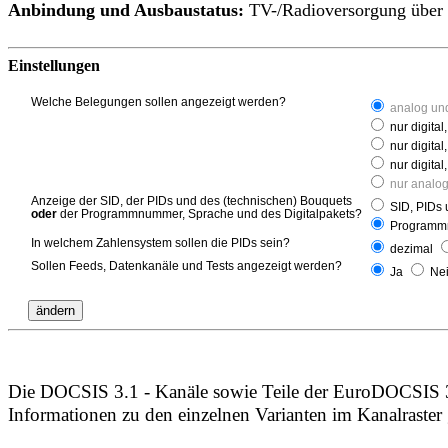
Anbindung und Ausbaustatus:
TV-/Radioversorgung über
Einstellungen
Welche Belegungen sollen angezeigt werden?
analog und
nur digital,
nur digital
nur digita
nur analo
Anzeige der SID, der PIDs und des (technischen) Bouquets
SID, PIDs 
oder
der Programmnummer, Sprache und des Digitalpakets?
Programmn
In welchem Zahlensystem sollen die PIDs sein?
dezimal
Sollen Feeds, Datenkanäle und Tests angezeigt werden?
Ja
Ne
Die DOCSIS 3.1 - Kanäle sowie Teile der EuroDOCSIS 3.
Informationen zu den einzelnen Varianten im Kanalraster 