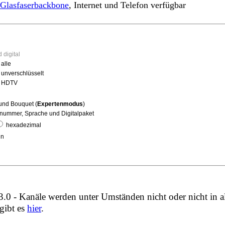
Glasfaserbackbone
, Internet und Telefon verfügbar
 digital
 alle
, unverschlüsselt
l, HDTV
g
und Bouquet (
Expertenmodus
)
ummer, Sprache und Digitalpaket
hexadezimal
in
0 - Kanäle werden unter Umständen nicht oder nicht in a
gibt es
hier
.