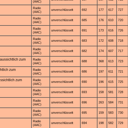
(AAC)
Radio
unverschlüsselt
692
177
617
727
(AAC)
Radio
unverschlüsselt
685
176
610
720
(AAC)
Radio
unverschlüsselt
691
173
616
726
(AAC)
Radio
unverschlüsselt
683
172
608
718
(AAC)
Radio
unverschlüsselt
682
174
607
717
(AAC)
aussichtlich zum
Radio
unverschlüsselt
688
368
613
723
(AAC)
htlich zum
Radio
unverschlüsselt
686
197
611
721
(AAC)
ssichtlich zum
Radio
unverschlüsselt
690
196
615
725
(AAC)
Radio
unverschlüsselt
693
158
581
728
(AAC)
Radio
unverschlüsselt
696
263
584
731
(AAC)
Radio
unverschlüsselt
695
159
583
730
(AAC)
Radio
unverschlüsselt
694
198
582
729
(AAC)