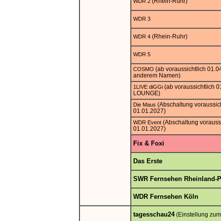
(Rhein-Ruhr)
WDR 2
WDR 3
(Rhein-Ruhr)
WDR 4
WDR 5
(ab voraussichtlich 01.0
COSMO
anderem Namen)
(ab voraussichtlich 
1LIVE diGGi
LOUNGE)
(Abschaltung voraussic
Die Maus
01.01.2027)
(Abschaltung voraussi
WDR Event
01.01.2027)
Fix & Foxi
Das Erste
SWR Fernsehen Rheinland-P
WDR Fernsehen Köln
tagesschau24
(Einstellung zum