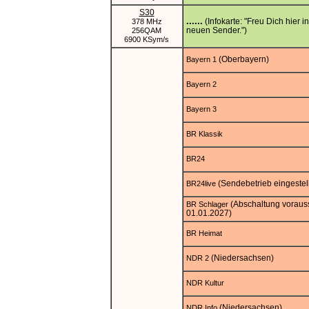
S30
......
(Infokarte: "Freu Dich hier i
378 MHz
neuen Sender.")
256QAM
6900 KSym/s
(Oberbayern)
Bayern 1
Bayern 2
Bayern 3
BR Klassik
BR24
(Sendebetrieb eingestell
BR24live
(Abschaltung vorauss
BR Schlager
01.01.2027)
BR Heimat
(Niedersachsen)
NDR 2
NDR Kultur
(Niedersachsen)
NDR Info