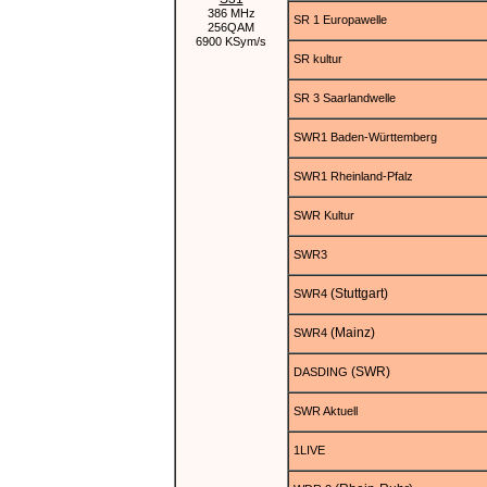
386 MHz
SR 1 Europawelle
256QAM
6900 KSym/s
SR kultur
SR 3 Saarlandwelle
SWR1 Baden-Württemberg
SWR1 Rheinland-Pfalz
SWR Kultur
SWR3
(Stuttgart)
SWR4
(Mainz)
SWR4
(SWR)
DASDING
SWR Aktuell
1LIVE