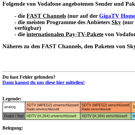
Folgende von Vodafone angebotenen Sender und Pakete
- die
FAST Channels
(nur auf der
GigaTV Hom
- die meisten Programme des Anbieters
Sky
(nur
verfügbar)
- die
internationalen Pay-TV-Pakete
von Vodafon
Näheres zu den FAST Channels, den Paketen von Sky 
Du hast Fehler gefunden?
Dann kannst du uns diese hier mitteilen!
Legende:
SDTV (MPEG2) unverschlüsselt
SDTV (MPEG2) verschlüsselt
analog
S
Radio unverschlüsselt
Radio verschlüsselt
Daten / Test
HDTV (H.264) unverschlüsselt
HDTV (H.264) verschlüsselt
H
Belegung: