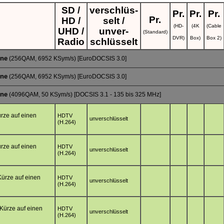
SD /
verschlüs-
Pr.
Pr.
Pr.
Pr.
HD /
selt /
(HD-
(4K
(Cable
UHD /
unver-
(Standard)
DVR)
Box)
Box 2)
Radio
schlüsselt
one
(256QAM, 6952 KSym/s) [EuroDOCSIS 3.0]
one
(256QAM, 6952 KSym/s) [EuroDOCSIS 3.0]
one
(4096QAM, 50 KSym/s) [DOCSIS 3.1 - 135 bis 325 MHz]
ürze auf einen
HDTV
unverschlüsselt
(H.264)
ürze auf einen
HDTV
unverschlüsselt
(H.264)
 Kürze auf einen
HDTV
unverschlüsselt
(H.264)
 Kürze auf einen
HDTV
unverschlüsselt
(H.264)