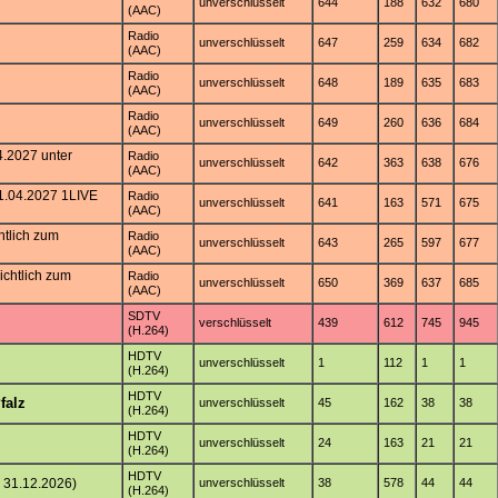
unverschlüsselt
644
188
632
680
(AAC)
Radio
unverschlüsselt
647
259
634
682
(AAC)
Radio
unverschlüsselt
648
189
635
683
(AAC)
Radio
unverschlüsselt
649
260
636
684
(AAC)
4.2027 unter
Radio
unverschlüsselt
642
363
638
676
(AAC)
01.04.2027 1LIVE
Radio
unverschlüsselt
641
163
571
675
(AAC)
htlich zum
Radio
unverschlüsselt
643
265
597
677
(AAC)
chtlich zum
Radio
unverschlüsselt
650
369
637
685
(AAC)
SDTV
verschlüsselt
439
612
745
945
(H.264)
HDTV
unverschlüsselt
1
112
1
1
(H.264)
HDTV
falz
unverschlüsselt
45
162
38
38
(H.264)
HDTV
unverschlüsselt
24
163
21
21
(H.264)
HDTV
 31.12.2026)
unverschlüsselt
38
578
44
44
(H.264)