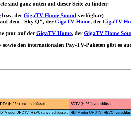
 sind ganz unten auf dieser Seite zu finden:
e
bzw. der
GigaTV Home Sound
verfügbar)
 auf dem "Sky Q", der
GigaTV Home
, der
GigaTV Ho
e (nur auf der
GigaTV Home
, der
GigaTV Home Sou
sowie den internationalen Pay-TV-Paketen gibt es au
DTV (H.264) unverschlüsselt
SDTV (H.264) verschlüsselt
DTV oder UHDTV (HEVC) unverschlüsselt
HDTV oder UHDTV (HEVC) verschlüss