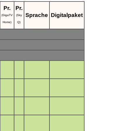
Pr.
Pr.
Sprache
Digitalpaket
(GigaTV
(Sky
Home)
Q)