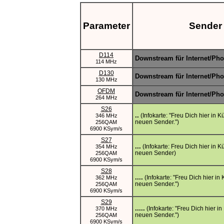
Parameter
Sender
D114
Downstream für Internet/Ph
114 MHz
D130
Downstream für Internet/Ph
130 MHz
OFDM
Downstream für Internet/Ph
264 MHz
S26
..
(Infokarte: "Freu Dich hier in K
346 MHz
neuen Sender.")
256QAM
6900 KSym/s
S27
...
(Infokarte: Freu Dich hier in K
354 MHz
neuen Sender)
256QAM
6900 KSym/s
S28
....
(Infokarte: "Freu Dich hier in
362 MHz
neuen Sender.")
256QAM
6900 KSym/s
S29
.....
(Infokarte: "Freu Dich hier in
370 MHz
neuen Sender.")
256QAM
6900 KSym/s