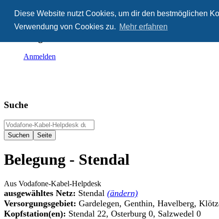
Diese Website nutzt Cookies, um dir den bestmöglichen Kom
Anonym
Verwendung von Cookies zu.
Mehr erfahren
Nicht angemeldet
Anmelden
Suche
Belegung - Stendal
Aus Vodafone-Kabel-Helpdesk
ausgewähltes Netz:
Stendal
(ändern)
Versorgungsgebiet:
Gardelegen, Genthin, Havelberg, Klötz
Kopfstation(en):
Stendal 22, Osterburg 0, Salzwedel 0