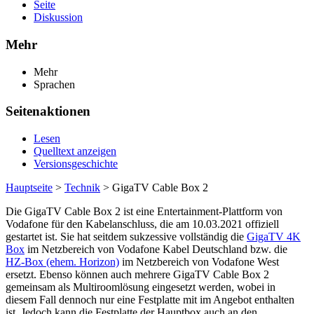
Seite
Diskussion
Mehr
Mehr
Sprachen
Seitenaktionen
Lesen
Quelltext anzeigen
Versionsgeschichte
Hauptseite
>
Technik
> GigaTV Cable Box 2
Die GigaTV Cable Box 2 ist eine Entertainment-Plattform von
Vodafone für den Kabelanschluss, die am 10.03.2021 offiziell
gestartet ist. Sie hat seitdem sukzessive vollständig die
GigaTV 4K
Box
im Netzbereich von Vodafone Kabel Deutschland bzw. die
HZ-Box (ehem. Horizon)
im Netzbereich von Vodafone West
ersetzt. Ebenso können auch mehrere GigaTV Cable Box 2
gemeinsam als Multiroomlösung eingesetzt werden, wobei in
diesem Fall dennoch nur eine Festplatte mit im Angebot enthalten
ist. Jedoch kann die Festplatte der Hauptbox auch an den