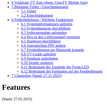
4
Vodafone TV App (ehem. GigaTV Mobile App)
5
Bekannte Fehler / Einschränkungen
5.1
Fehler
5.2
Einschränkungen
6
Fehlerbehebung / Wichtige Funktionen
6.1
Systeminformationen aufrufen
6.2
Systemdiagnose durchführen
6.3
Softwareupdate aufspielen
6.4
Box in den Lieferzustand versetzen
6.5
Hardreset durchführen
6.6
Jugendschutz-PIN ändern
6.7
Fernbedienung per Bluetooth koppeln
6.8
TV-Guide aufrufen
6.9
Sendung aufnehmen
6.10
Sender sortieren
6.11
Bedeutung der Zustände der Front-LED
6.12
Bedeutung der Farbtasten auf der Fernbedienung
7
Changelog (Stand: 27.11.2023)
Features
(Stand: 27.01.2025)