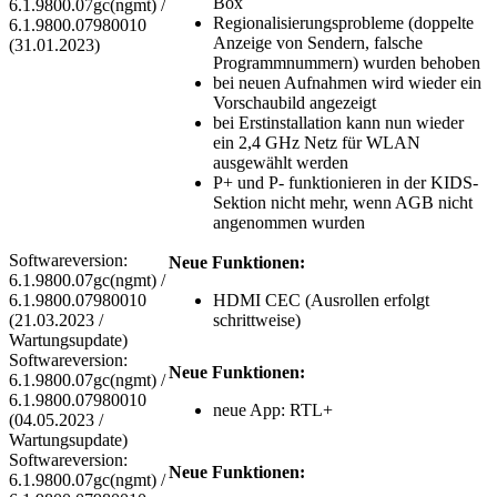
Box
6.1.9800.07gc(ngmt) /
Regionalisierungsprobleme (doppelte
6.1.9800.07980010
Anzeige von Sendern, falsche
(31.01.2023)
Programmnummern) wurden behoben
bei neuen Aufnahmen wird wieder ein
Vorschaubild angezeigt
bei Erstinstallation kann nun wieder
ein 2,4 GHz Netz für WLAN
ausgewählt werden
P+ und P- funktionieren in der KIDS-
Sektion nicht mehr, wenn AGB nicht
angenommen wurden
Softwareversion:
Neue Funktionen:
6.1.9800.07gc(ngmt) /
6.1.9800.07980010
HDMI CEC (Ausrollen erfolgt
(21.03.2023 /
schrittweise)
Wartungsupdate)
Softwareversion:
Neue Funktionen:
6.1.9800.07gc(ngmt) /
6.1.9800.07980010
neue App: RTL+
(04.05.2023 /
Wartungsupdate)
Softwareversion:
Neue Funktionen:
6.1.9800.07gc(ngmt) /