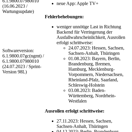
6.1.9800.07980010
neue App: Apple TV+
(16.06.2023 /
Wartungsupdate)
Fehlerbehebungen:
weniger unnötige Last in Richtung
Backend für Verringerung der
Ausfallwahrscheinlichkeit, Ausrollen
erfolgt schrittweise:
24.07.2023: Hessen, Sachsen,
Softwareversion:
Sachsen-Anhalt, Thüringen
6.1.9800.07gc(ngmt) /
01.08.2023: Bayern, Berlin,
6.1.9800.07980010
Brandenburg, Bremen,
(24.07.2023 / Sprint-
Hamburg, Mecklenburg-
Version 98L)
Vorpommern, Niedersachsen,
Rheinland-Pfalz, Saarland,
Schleswig-Holstein
03.08.2023: Baden-
Württemberg, Nordrhein-
Westfalen
Ausrollen erfolgt schrittweise:
27.11.2023: Hessen, Sachsen,
Sachsen-Anhalt, Thüringen
04.12.2023: Berlin, Brandenburg,