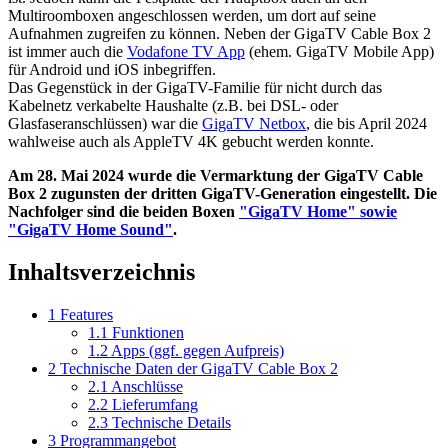
Multiroomboxen angeschlossen werden, um dort auf seine
Aufnahmen zugreifen zu können. Neben der GigaTV Cable Box 2
ist immer auch die
Vodafone TV App
(ehem. GigaTV Mobile App)
für Android und iOS inbegriffen.
Das Gegenstück in der GigaTV-Familie für nicht durch das
Kabelnetz verkabelte Haushalte (z.B. bei DSL- oder
Glasfaseranschlüssen) war die
GigaTV Netbox
, die bis April 2024
wahlweise auch als AppleTV 4K gebucht werden konnte.
Am 28. Mai 2024 wurde die Vermarktung der GigaTV Cable
Box 2 zugunsten der dritten GigaTV-Generation eingestellt. Die
Nachfolger sind die beiden Boxen
"GigaTV Home" sowie
"GigaTV Home Sound"
.
Inhaltsverzeichnis
1
Features
1.1
Funktionen
1.2
Apps (ggf. gegen Aufpreis)
2
Technische Daten der GigaTV Cable Box 2
2.1
Anschlüsse
2.2
Lieferumfang
2.3
Technische Details
3
Programmangebot