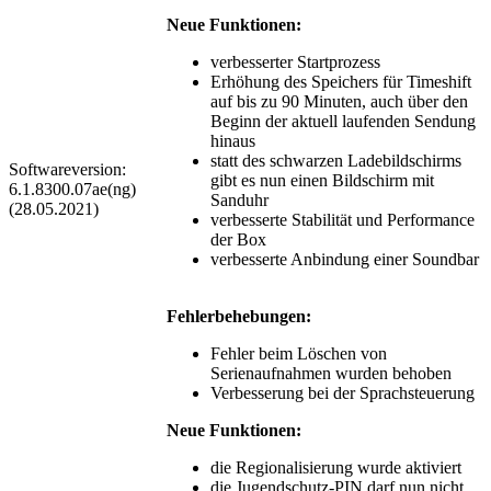
Neue Funktionen:
verbesserter Startprozess
Erhöhung des Speichers für Timeshift
auf bis zu 90 Minuten, auch über den
Beginn der aktuell laufenden Sendung
hinaus
statt des schwarzen Ladebildschirms
Softwareversion:
gibt es nun einen Bildschirm mit
6.1.8300.07ae(ng)
Sanduhr
(28.05.2021)
verbesserte Stabilität und Performance
der Box
verbesserte Anbindung einer Soundbar
Fehlerbehebungen:
Fehler beim Löschen von
Serienaufnahmen wurden behoben
Verbesserung bei der Sprachsteuerung
Neue Funktionen:
die Regionalisierung wurde aktiviert
die Jugendschutz-PIN darf nun nicht