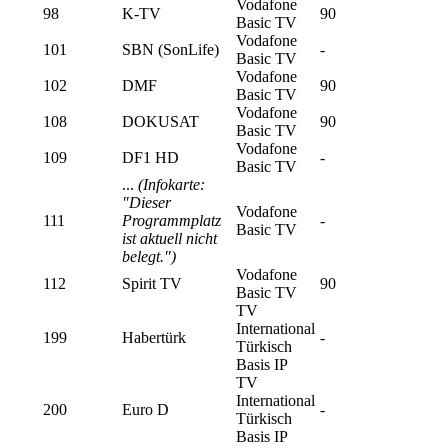
Vodafone
98
K-TV
90
Basic TV
Vodafone
101
SBN (SonLife)
-
Basic TV
Vodafone
102
DMF
90
Basic TV
Vodafone
108
DOKUSAT
90
Basic TV
Vodafone
109
DF1 HD
-
Basic TV
...
(Infokarte:
"Dieser
Vodafone
111
Programmplatz
-
Basic TV
ist aktuell nicht
belegt.")
Vodafone
112
Spirit TV
90
Basic TV
TV
International
199
Habertürk
-
Türkisch
Basis IP
TV
International
200
Euro D
-
Türkisch
Basis IP