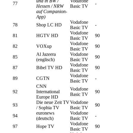
und in BW /
Vodafone
77
-
Hessen / NRW
Basic TV
auf Companion-
App)
Vodafone
78
Shop LC HD
-
Basic TV
Vodafone
81
HGTV HD
90
Basic TV
Vodafone
82
VOXup
90
Basic TV
Al Jazeera
Vodafone
85
90
(englisch)
Basic TV
Vodafone
87
Bibel TV HD
90
Basic TV
Vodafone
89
CGTN
-
Basic TV
CNN
Vodafone
92
International
90
Basic TV
Europe HD
Die neue Zeit TV
Vodafone
93
90
/ Sophia TV
Basic TV
euronews
Vodafone
94
-
(deutsch)
Basic TV
Vodafone
97
Hope TV
90
Basic TV