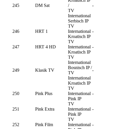
Kroatisch IP
245
DM Sat
/
-
TV
International
Serbisch IP
TV
246
HRT 1
International
-
Kroatisch IP
TV
247
HRT 4 HD
International
-
Kroatisch IP
TV
International
Bosnisch IP /
249
Klasik TV
-
TV
International
Kroatisch IP
TV
250
Pink Plus
International
-
Pink IP
TV
251
Pink Extra
International
-
Pink IP
TV
252
Pink Film
International
-