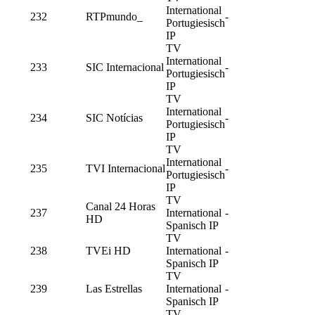
International
232
RTPmundo_
-
Portugiesisch
IP
TV
International
233
SIC Internacional
-
Portugiesisch
IP
TV
International
234
SIC Notícias
-
Portugiesisch
IP
TV
International
235
TVI Internacional
-
Portugiesisch
IP
TV
Canal 24 Horas
237
International
-
HD
Spanisch IP
TV
238
TVEi HD
International
-
Spanisch IP
TV
239
Las Estrellas
International
-
Spanisch IP
TV