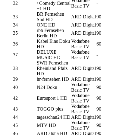
Vodafone
32
/ Comedy Central
-
Basic TV
+1 HD
BR Fernsehen
33
ARD Digital
90
Süd HD
34
ONE HD
ARD Digital
90
rbb Fernsehen
35
ARD Digital
90
Berlin HD
Kabel Eins Doku
Vodafone
36
60
HD
Basic TV
DELUXE
Vodafone
37
-
MUSIC HD
Basic TV
SWR Fernsehen
38
Rheinland-Pfalz
ARD Digital
90
HD
39
hr-fernsehen HD
ARD Digital
90
Vodafone
40
N24 Doku
90
Basic TV
Vodafone
42
Eurosport 1 HD
90
Basic TV
Vodafone
43
TOGGO plus
90
Basic TV
44
tagesschau24 HD
ARD Digital
90
Vodafone
45
MTV HD
90
Basic TV
46
ARD alpha HD
ARD Digital
90