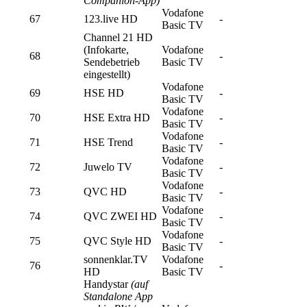
Companion-App)
Vodafone
67
123.live HD
-
Basic TV
Channel 21 HD
(Infokarte,
Vodafone
68
-
Sendebetrieb
Basic TV
eingestellt)
Vodafone
69
HSE HD
-
Basic TV
Vodafone
70
HSE Extra HD
-
Basic TV
Vodafone
71
HSE Trend
-
Basic TV
Vodafone
72
Juwelo TV
-
Basic TV
Vodafone
73
QVC HD
-
Basic TV
Vodafone
74
QVC ZWEI HD
-
Basic TV
Vodafone
75
QVC Style HD
-
Basic TV
sonnenklar.TV
Vodafone
76
-
HD
Basic TV
Handystar
(auf
Standalone App