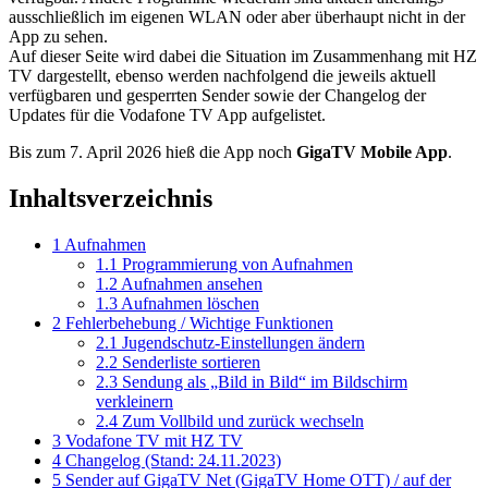
ausschließlich im eigenen WLAN oder aber überhaupt nicht in der
App zu sehen.
Auf dieser Seite wird dabei die Situation im Zusammenhang mit HZ
TV dargestellt, ebenso werden nachfolgend die jeweils aktuell
verfügbaren und gesperrten Sender sowie der Changelog der
Updates für die Vodafone TV App aufgelistet.
Bis zum 7. April 2026 hieß die App noch
GigaTV Mobile App
.
Inhaltsverzeichnis
1
Aufnahmen
1.1
Programmierung von Aufnahmen
1.2
Aufnahmen ansehen
1.3
Aufnahmen löschen
2
Fehlerbehebung / Wichtige Funktionen
2.1
Jugendschutz-Einstellungen ändern
2.2
Senderliste sortieren
2.3
Sendung als „Bild in Bild“ im Bildschirm
verkleinern
2.4
Zum Vollbild und zurück wechseln
3
Vodafone TV mit HZ TV
4
Changelog (Stand: 24.11.2023)
5
Sender auf GigaTV Net (GigaTV Home OTT) / auf der