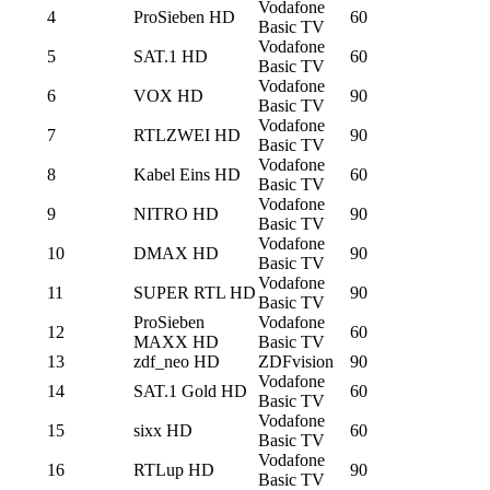
Vodafone
4
ProSieben HD
60
Basic TV
Vodafone
5
SAT.1 HD
60
Basic TV
Vodafone
6
VOX HD
90
Basic TV
Vodafone
7
RTLZWEI HD
90
Basic TV
Vodafone
8
Kabel Eins HD
60
Basic TV
Vodafone
9
NITRO HD
90
Basic TV
Vodafone
10
DMAX HD
90
Basic TV
Vodafone
11
SUPER RTL HD
90
Basic TV
ProSieben
Vodafone
12
60
MAXX HD
Basic TV
13
zdf_neo HD
ZDFvision
90
Vodafone
14
SAT.1 Gold HD
60
Basic TV
Vodafone
15
sixx HD
60
Basic TV
Vodafone
16
RTLup HD
90
Basic TV