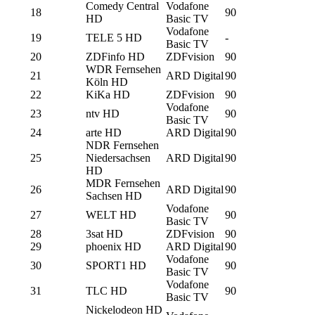
Comedy Central
Vodafone
18
90
HD
Basic TV
Vodafone
19
TELE 5 HD
-
Basic TV
20
ZDFinfo HD
ZDFvision
90
WDR Fernsehen
21
ARD Digital
90
Köln HD
22
KiKa HD
ZDFvision
90
Vodafone
23
ntv HD
90
Basic TV
24
arte HD
ARD Digital
90
NDR Fernsehen
25
Niedersachsen
ARD Digital
90
HD
MDR Fernsehen
26
ARD Digital
90
Sachsen HD
Vodafone
27
WELT HD
90
Basic TV
28
3sat HD
ZDFvision
90
29
phoenix HD
ARD Digital
90
Vodafone
30
SPORT1 HD
90
Basic TV
Vodafone
31
TLC HD
90
Basic TV
Nickelodeon HD