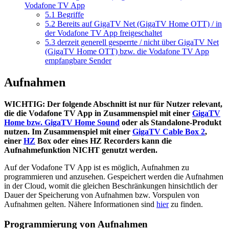
Vodafone TV App
5.1
Begriffe
5.2
Bereits auf GigaTV Net (GigaTV Home OTT) / in
der Vodafone TV App freigeschaltet
5.3
derzeit generell gesperrte / nicht über GigaTV Net
(GigaTV Home OTT) bzw. die Vodafone TV App
empfangbare Sender
Aufnahmen
WICHTIG: Der folgende Abschnitt ist nur für Nutzer relevant,
die die Vodafone TV App in Zusammenspiel mit einer
GigaTV
Home bzw. GigaTV Home Sound
oder als Standalone-Produkt
nutzen. Im Zusammenspiel mit einer
GigaTV Cable Box 2
,
einer
HZ
Box oder eines HZ Recorders kann die
Aufnahmefunktion NICHT genutzt werden.
Auf der Vodafone TV App ist es möglich, Aufnahmen zu
programmieren und anzusehen. Gespeichert werden die Aufnahmen
in der Cloud, womit die gleichen Beschränkungen hinsichtlich der
Dauer der Speicherung von Aufnahmen bzw. Vorspulen von
Aufnahmen gelten. Nähere Informationen sind
hier
zu finden.
Programmierung von Aufnahmen