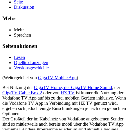
Seite
Diskussion
Mehr
Mehr
Sprachen
Seitenaktionen
Lesen
Quelltext anzeigen
Versionsgeschichte
(Weitergeleitet von
GigaTV Mobile App
)
Bei Nutzung der
GigaTV Home, der GigaTV Home Sound
, der
GigaTV Cable Box 2
oder von
HZ TV
ist immer die Nutzung der
Vodafone TV App auf bis zu drei mobilen Geräten inklusive. Wenn
die Vodafone TV App in Verbindung mit HZ TV genutzt wird,
ergeben sich jedoch einige Einschränkungen je nach den gebuchten
Optionen.
Der Großteil der im Kabelnetz von Vodafone angebotenen Sender
sind so mittlerweile auch bereits mobil über die Vodafone TV App
verfügbar. Andere Programme wiederum sind aktuell allerdings