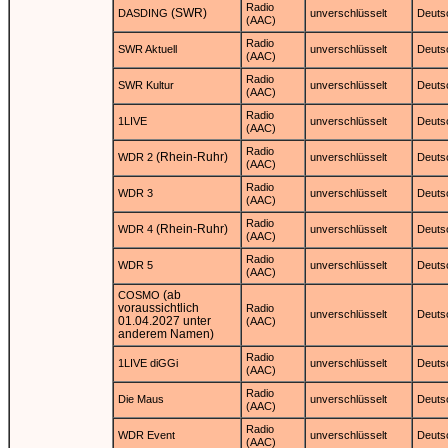
Radio
(SWR)
DASDING
unverschlüsselt
Deuts
(AAC)
Radio
SWR Aktuell
unverschlüsselt
Deuts
(AAC)
Radio
SWR Kultur
unverschlüsselt
Deuts
(AAC)
Radio
1LIVE
unverschlüsselt
Deuts
(AAC)
Radio
(Rhein-Ruhr)
WDR 2
unverschlüsselt
Deuts
(AAC)
Radio
WDR 3
unverschlüsselt
Deuts
(AAC)
Radio
(Rhein-Ruhr)
WDR 4
unverschlüsselt
Deuts
(AAC)
Radio
WDR 5
unverschlüsselt
Deuts
(AAC)
(ab
COSMO
voraussichtlich
Radio
unverschlüsselt
Deuts
01.04.2027 unter
(AAC)
anderem Namen)
Radio
1LIVE diGGi
unverschlüsselt
Deuts
(AAC)
Radio
Die Maus
unverschlüsselt
Deuts
(AAC)
Radio
WDR Event
unverschlüsselt
Deuts
(AAC)