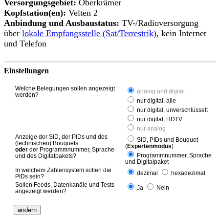
Versorgungsgebiet:
Oberkrämer
Kopfstation(en):
Velten 2
Anbindung und Ausbaustatus:
TV-/Radioversorgung
über
lokale Empfangsstelle (Sat/Terrestrik)
, kein Internet
und Telefon
Einstellungen
Welche Belegungen sollen angezeigt
analog und digital
werden?
nur digital, alle
nur digital, unverschlüsselt
nur digital, HDTV
nur analog
Anzeige der SID, der PIDs und des
SID, PIDs und Bouquet
(technischen) Bouquets
(
Expertenmodus
)
oder
der Programmnummer, Sprache
Programmnummer, Sprache
und des Digitalpakets?
und Digitalpaket
In welchem Zahlensystem sollen die
dezimal
hexadezimal
PIDs sein?
Sollen Feeds, Datenkanäle und Tests
Ja
Nein
angezeigt werden?