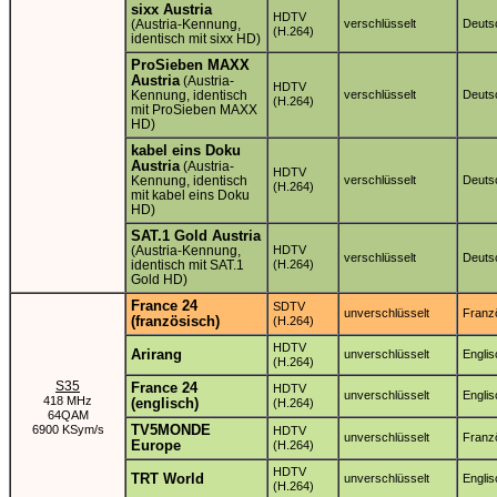
sixx Austria
HDTV
(Austria-Kennung,
verschlüsselt
Deuts
(H.264)
identisch mit sixx HD)
ProSieben MAXX
Austria
(Austria-
HDTV
Kennung, identisch
verschlüsselt
Deuts
(H.264)
mit ProSieben MAXX
HD)
kabel eins Doku
Austria
(Austria-
HDTV
Kennung, identisch
verschlüsselt
Deuts
(H.264)
mit kabel eins Doku
HD)
SAT.1 Gold Austria
(Austria-Kennung,
HDTV
verschlüsselt
Deuts
identisch mit SAT.1
(H.264)
Gold HD)
France 24
SDTV
unverschlüsselt
Franz
(französisch)
(H.264)
HDTV
Arirang
unverschlüsselt
Englis
(H.264)
S35
France 24
HDTV
unverschlüsselt
Englis
418 MHz
(englisch)
(H.264)
64QAM
TV5MONDE
6900 KSym/s
HDTV
unverschlüsselt
Franz
Europe
(H.264)
HDTV
TRT World
unverschlüsselt
Englis
(H.264)