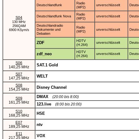
Radio
Deutschlandfunk
unverschlüsselt
Deuts
(MP2)
Radio
Deutschlandfunk Nova
unverschlüsselt
Deuts
S04
(MP2)
130 MHz
Deutschlandradio
256QAM
Radio
Dokumente und
unverschlüsselt
Deuts
6900 KSym/s
(MP2)
Debatten
HDTV
ZDF
unverschlüsselt
Deuts
(H.264)
HDTV
zdf_neo
unverschlüsselt
Deuts
(H.264)
S06
SAT.1 Gold
140,25 MHz
S07
WELT
147,25 MHz
S08
Disney Channel
154,25 MHz
DMAX
(20:00 bis 8:00)
S09
161,25 MHz
123.live
(8:00 bis 20:00)
S10
HSE
168,25 MHz
E07
ntv
189,25 MHz
E11
VOX
217,25 MHz