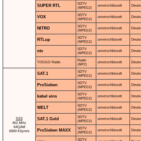
SDTV
SUPER RTL
unverschlüsselt
Deuts
(MPEG2)
SDTV
VOX
unverschlüsselt
Deuts
(MPEG2)
SDTV
NITRO
unverschlüsselt
Deuts
(MPEG2)
SDTV
RTLup
unverschlüsselt
Deuts
(MPEG2)
SDTV
ntv
unverschlüsselt
Deuts
(MPEG2)
Radio
TOGGO Radio
unverschlüsselt
Deuts
(MP2)
SDTV
SAT.1
unverschlüsselt
Deuts
(MPEG2)
SDTV
ProSieben
unverschlüsselt
Deuts
(MPEG2)
SDTV
kabel eins
unverschlüsselt
Deuts
(MPEG2)
SDTV
WELT
unverschlüsselt
Deuts
(MPEG2)
SDTV
S33
SAT.1 Gold
unverschlüsselt
Deuts
(MPEG2)
402 MHz
64QAM
SDTV
ProSieben MAXX
unverschlüsselt
Deuts
6900 KSym/s
(MPEG2)
SDTV