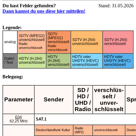
Du hast Fehler gefunden?
Stand: 31.05.2026
Dann kannst du uns diese hier mitteilen!
Legende:
SDTV
SDTV (MPEG2)
(MPEG2)
unverschlüsselt
SDTV (H.264)
SDTV (H.264)
analog
verschlüsselt
unverschlüsselt
verschlüsselt
Radio
Radio
unverschlüsselt
verschlüsselt
HDTV
HDTV oder
HDTV oder
Daten
HDTV (H.264)
(H.264)
UHDTV (HEVC)
UHDTV (HEVC)
/ Test
unverschlüsselt
verschlüsselt
unverschlüsselt
verschlüsselt
Belegung:
SD /
verschlüs-
HD /
selt /
Parameter
Sender
Sp
UHD /
unver-
Radio
schlüsselt
E04
SAT.1
62,25 MHz
Radio
Deutschlandfunk Kultur
unverschlüsselt
Deuts
(MP2)