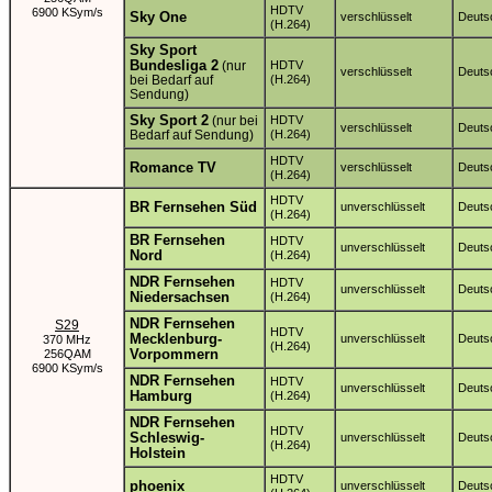
HDTV
6900 KSym/s
Sky One
verschlüsselt
Deuts
(H.264)
Sky Sport
Bundesliga 2
(nur
HDTV
verschlüsselt
Deuts
bei Bedarf auf
(H.264)
Sendung)
Sky Sport 2
(nur bei
HDTV
verschlüsselt
Deuts
Bedarf auf Sendung)
(H.264)
HDTV
Romance TV
verschlüsselt
Deuts
(H.264)
HDTV
BR Fernsehen Süd
unverschlüsselt
Deuts
(H.264)
BR Fernsehen
HDTV
unverschlüsselt
Deuts
Nord
(H.264)
NDR Fernsehen
HDTV
unverschlüsselt
Deuts
Niedersachsen
(H.264)
NDR Fernsehen
S29
HDTV
Mecklenburg-
unverschlüsselt
Deuts
370 MHz
(H.264)
Vorpommern
256QAM
6900 KSym/s
NDR Fernsehen
HDTV
unverschlüsselt
Deuts
Hamburg
(H.264)
NDR Fernsehen
HDTV
Schleswig-
unverschlüsselt
Deuts
(H.264)
Holstein
HDTV
phoenix
unverschlüsselt
Deuts