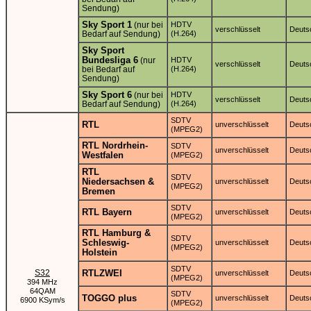
Sendung)
Sky Sport 1
(nur bei
HDTV
verschlüsselt
Deuts
Bedarf auf Sendung)
(H.264)
Sky Sport
Bundesliga 6
(nur
HDTV
verschlüsselt
Deuts
bei Bedarf auf
(H.264)
Sendung)
Sky Sport 6
(nur bei
HDTV
verschlüsselt
Deuts
Bedarf auf Sendung)
(H.264)
SDTV
RTL
unverschlüsselt
Deuts
(MPEG2)
RTL Nordrhein-
SDTV
unverschlüsselt
Deuts
Westfalen
(MPEG2)
RTL
SDTV
Niedersachsen &
unverschlüsselt
Deuts
(MPEG2)
Bremen
SDTV
RTL Bayern
unverschlüsselt
Deuts
(MPEG2)
RTL Hamburg &
SDTV
Schleswig-
unverschlüsselt
Deuts
(MPEG2)
Holstein
SDTV
S32
RTLZWEI
unverschlüsselt
Deuts
(MPEG2)
394 MHz
64QAM
SDTV
TOGGO plus
unverschlüsselt
Deuts
6900 KSym/s
(MPEG2)