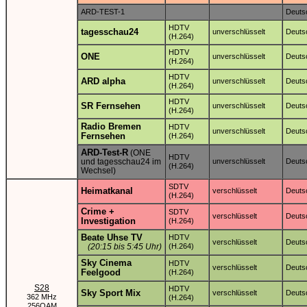
ARD-TEST-1
Deuts
HDTV
tagesschau24
unverschlüsselt
Deuts
(H.264)
HDTV
ONE
unverschlüsselt
Deuts
(H.264)
HDTV
ARD alpha
unverschlüsselt
Deuts
(H.264)
HDTV
SR Fernsehen
unverschlüsselt
Deuts
(H.264)
Radio Bremen
HDTV
unverschlüsselt
Deuts
Fernsehen
(H.264)
ARD-Test-R
(ONE
HDTV
und tagesschau24 im
unverschlüsselt
Deuts
(H.264)
Wechsel)
SDTV
Heimatkanal
verschlüsselt
Deuts
(H.264)
Crime +
SDTV
verschlüsselt
Deuts
Investigation
(H.264)
Beate Uhse TV
HDTV
verschlüsselt
Deuts
(20:15 bis 5:45 Uhr)
(H.264)
Sky Cinema
HDTV
verschlüsselt
Deuts
Feelgood
(H.264)
S28
HDTV
Sky Sport Mix
verschlüsselt
Deuts
362 MHz
(H.264)
256QAM