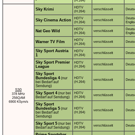
(H.264)
HDTV
Sky Krimi
verschlüsselt
Deuts
(H.264)
HDTV
Deuts
Sky Cinema Action
verschlüsselt
(H.264)
Englis
HDTV
Deuts
Nat Geo Wild
verschlüsselt
(H.264)
Englis
HDTV
Warner TV Film
verschlüsselt
Deuts
(H.264)
Sky Sport Austria
HDTV
verschlüsselt
Deuts
1
(H.264)
Sky Sport Premier
HDTV
verschlüsselt
Deuts
League
(H.264)
Sky Sport
Bundesliga 4
(nur
HDTV
verschlüsselt
Deuts
bei Bedarf auf
(H.264)
Sendung)
S30
Sky Sport 4
(nur bei
HDTV
378 MHz
verschlüsselt
Deuts
Bedarf auf Sendung)
(H.264)
256QAM
6900 KSym/s
Sky Sport
Bundesliga 5
(nur
HDTV
verschlüsselt
Deuts
bei Bedarf auf
(H.264)
Sendung)
Sky Sport 5
(nur bei
HDTV
verschlüsselt
Deuts
Bedarf auf Sendung)
(H.264)
Prime Sportsbar