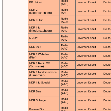
Radio
BR Heimat
unverschlüsselt
Deuts
(AAC)
NDR 2
Radio
unverschlüsselt
Deuts
(Niedersachsen)
(AAC)
Radio
NDR Kultur
unverschlüsselt
Deuts
(AC3)
NDR Info
Radio
unverschlüsselt
Deuts
(Niedersachsen)
(AAC)
Radio
N-JOY
unverschlüsselt
Deuts
(AAC)
Radio
NDR 90,3
unverschlüsselt
Deuts
(AAC)
NDR 1 Welle Nord
Radio
unverschlüsselt
Deuts
(Kiel)
(AAC)
NDR 1 Radio MV
Radio
unverschlüsselt
Deuts
(Schwerin)
(AAC)
NDR 1 Niedersachsen
Radio
unverschlüsselt
Deuts
(Hannover)
(AAC)
Radio
NDR Info Spezial
unverschlüsselt
Deuts
(AAC)
Radio
NDR Blue
unverschlüsselt
Deuts
(AAC)
Radio
NDR Schlager
unverschlüsselt
Deuts
(AAC)
Radio
Bremen Eins
unverschlüsselt
Deuts
(AAC)