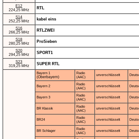
E12
RTL
224,25 MHz
S14
kabel eins
252,25 MHz
S16
RTLZWEI
266,25 MHz
S18
ProSieben
280,25 MHz
S20
SPORT1
294,25 MHz
S23
SUPER RTL
319,25 MHz
Bayern 1
Radio
unverschlüsselt
Deuts
(Oberbayern)
(AAC)
Radio
Bayern 2
unverschlüsselt
Deuts
(AAC)
Radio
Bayern 3
unverschlüsselt
Deuts
(AAC)
Radio
BR Klassik
unverschlüsselt
Deuts
(AAC)
Radio
BR24
unverschlüsselt
Deuts
(AAC)
Radio
BR Schlager
unverschlüsselt
Deuts
(AAC)