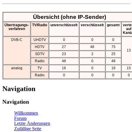
Übersicht (ohne IP-Sender)
Übertragungs-
TV/Radio
unverschlüsselt
verschlüsselt
gesamt
vertei
verfahren
auf
Kanä
DVB-C
UHDTV
0
0
0
HDTV
27
48
75
13
SDTV
23
2
25
Radio
48
0
48
analog
TV
16
0
16
15
Radio
0
0
0
0
Navigation
Navigation
Willkommen
Forum
Letzte Änderungen
Zufällige Seite