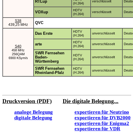
RTLup
verschlüsselt
Deuts
(H.264)
HDTV
VOXup
verschlüsselt
Deuts
(H.264)
S38
QVC
439,25 MHz
HDTV
Das Erste
unverschlüsselt
Deuts
(H.264)
HDTV
arte
unverschlüsselt
Deuts
S40
(H.264)
458 MHz
SWR Fernsehen
256QAM
HDTV
Baden-
unverschlüsselt
Deuts
6900 KSym/s
(H.264)
Württemberg
SWR Fernsehen
HDTV
unverschlüsselt
Deuts
Rheinland-Pfalz
(H.264)
Druckversion (PDF)
Die digitale Belegung...
analoge Belegung
exportieren für Neutrino
digitale Belegung
exportieren für DVB2000
exportieren für Enigma2
exportieren für VDR