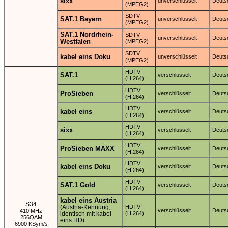
sixx
unverschlüsselt
Deuts
(MPEG2)
SDTV
SAT.1 Bayern
unverschlüsselt
Deuts
(MPEG2)
SAT.1 Nordrhein-
SDTV
unverschlüsselt
Deuts
Westfalen
(MPEG2)
SDTV
kabel eins Doku
unverschlüsselt
Deuts
(MPEG2)
HDTV
SAT.1
verschlüsselt
Deuts
(H.264)
HDTV
ProSieben
verschlüsselt
Deuts
(H.264)
HDTV
kabel eins
verschlüsselt
Deuts
(H.264)
HDTV
sixx
verschlüsselt
Deuts
(H.264)
HDTV
ProSieben MAXX
verschlüsselt
Deuts
(H.264)
HDTV
kabel eins Doku
verschlüsselt
Deuts
(H.264)
HDTV
SAT.1 Gold
verschlüsselt
Deuts
(H.264)
kabel eins Austria
S34
(Austria-Kennung,
HDTV
verschlüsselt
Deuts
410 MHz
identisch mit kabel
(H.264)
256QAM
eins HD)
6900 KSym/s