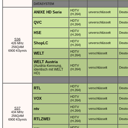
DATASYSTEM
HDTV
ANIXE HD Serie
unverschlüsselt
Deuts
(H.264)
HDTV
QVC
unverschlüsselt
Deuts
(H.264)
HDTV
HSE
unverschlüsselt
Deuts
(H.264)
S36
HDTV
ShopLC
unverschlüsselt
Deuts
426 MHz
(H.264)
256QAM
6900 KSym/s
HDTV
WELT
verschlüsselt
Deuts
(H.264)
WELT Austria
(Austria-Kennung,
HDTV
verschlüsselt
Deuts
identisch mit WELT
(H.264)
HD)
HDTV
RTL
verschlüsselt
Deuts
(H.264)
HDTV
VOX
verschlüsselt
Deuts
(H.264)
HDTV
S37
ntv
verschlüsselt
Deuts
(H.264)
434 MHz
256QAM
HDTV
RTLZWEI
verschlüsselt
Deuts
6900 KSym/s
(H.264)
HDTV