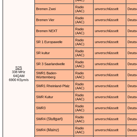
Radio
Bremen Zwei
unverschlüsselt
Deuts
(AAC)
Radio
Bremen Vier
unverschlüsselt
Deuts
(AAC)
Radio
Bremen NEXT
unverschlüsselt
Deuts
(AAC)
Radio
SR 1 Europawelle
unverschlüsselt
Deuts
(AAC)
Radio
SR kultur
unverschlüsselt
Deuts
(AAC)
Radio
SR 3 Saarlandwelle
unverschlüsselt
Deuts
(AAC)
S25
338 MHz
SWR1 Baden-
Radio
unverschlüsselt
Deuts
64QAM
Württemberg
(AAC)
6900 KSym/s
Radio
SWR1 Rheinland-Pfalz
unverschlüsselt
Deuts
(AAC)
Radio
SWR Kultur
unverschlüsselt
Deuts
(AAC)
Radio
SWR3
unverschlüsselt
Deuts
(AAC)
Radio
(Stuttgart)
SWR4
unverschlüsselt
Deuts
(AAC)
Radio
(Mainz)
SWR4
unverschlüsselt
Deuts
(AAC)