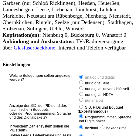
Garbsen (nur Schloß Ricklingen), Heeßen, Heuerßen,
Landesbergen, Leese, Liebenau, Lindhorst, Luhden,
Marklohe, Neustadt am Rübenberge, Nienburg, Nienstädt,
Obernkirchen, Rinteln, Seelze (nur Dedensen), Stadthagen,
Stolzenau, Sulingen, Uchte, Wunstorf
Kopfstation(en):
Nienburg 0, Bückeburg 0, Wunstorf 0
Anbindung und Ausbaustatus:
TV-/Radioversorgung
über
Glasfaserbackbone
, Internet und Telefon verfügbar
Einstellungen
Welche Belegungen sollen angezeigt
analog und digital
werden?
nur digital, alle
nur digital, unverschlüsselt
nur digital, HDTV
nur analog
Anzeige der SID, der PIDs und des
SID, PIDs und Bouquet
(technischen) Bouquets
(
Expertenmodus
)
oder
der Programmnummer, Sprache
Programmnummer, Sprache
und des Digitalpakets?
und Digitalpaket
In welchem Zahlensystem sollen die
dezimal
hexadezimal
PIDs sein?
Sollen Feeds, Datenkanäle und Tests