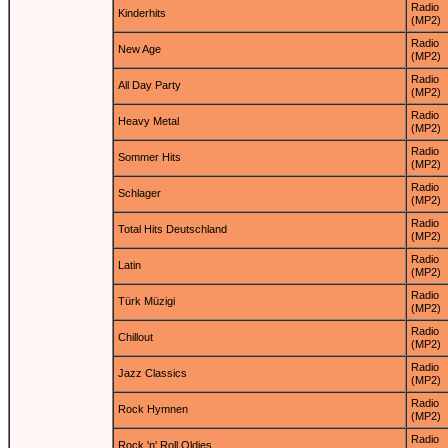
Radio
Kinderhits
(MP2)
Radio
New Age
(MP2)
Radio
All Day Party
(MP2)
Radio
Heavy Metal
(MP2)
Radio
Sommer Hits
(MP2)
Radio
Schlager
(MP2)
Radio
Total Hits Deutschland
(MP2)
Radio
Latin
(MP2)
Radio
Türk Müzigi
(MP2)
Radio
Chillout
(MP2)
Radio
Jazz Classics
(MP2)
Radio
Rock Hymnen
(MP2)
Radio
Rock 'n' Roll Oldies