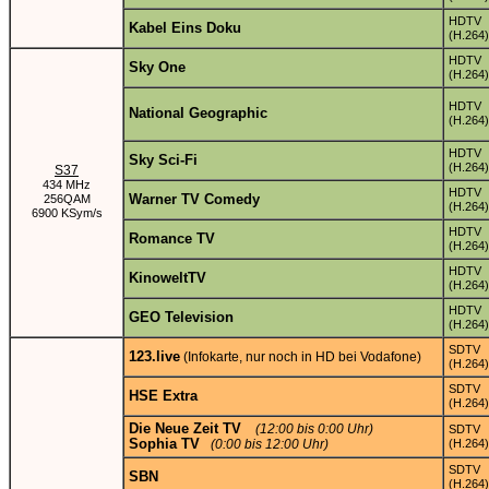
HDTV
Kabel Eins Doku
(H.264)
HDTV
Sky One
(H.264)
HDTV
National Geographic
(H.264)
HDTV
Sky Sci-Fi
(H.264)
S37
434 MHz
HDTV
Warner TV Comedy
256QAM
(H.264)
6900 KSym/s
HDTV
Romance TV
(H.264)
HDTV
KinoweltTV
(H.264)
HDTV
GEO Television
(H.264)
SDTV
123.live
(Infokarte, nur noch in HD bei Vodafone)
(H.264)
SDTV
HSE Extra
(H.264)
Die Neue Zeit TV
(12:00 bis 0:00 Uhr)
SDTV
Sophia TV
(0:00 bis 12:00 Uhr)
(H.264)
SDTV
SBN
(H.264)