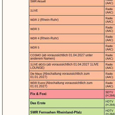
SWR Aktuell
(AAC)
Radio
1LIVE
(AAC)
Radio
(Rhein-Ruhr)
WDR 2
(AAC)
Radio
WDR 3
(AAC)
Radio
(Rhein-Ruhr)
WDR 4
(AAC)
Radio
WDR 5
(AAC)
(ab voraussichtlich 01.04.2027 unter
COSMO
Radio
anderem Namen)
(AAC)
(ab voraussichtlich 01.04.2027 1LIVE
1LIVE diGGi
Radio
LOUNGE)
(AAC)
(Abschaltung voraussichtlich zum
Die Maus
Radio
01.01.2027)
(AAC)
(Abschaltung voraussichtlich zum
WDR Event
Radio
01.01.2027)
(AAC)
SDTV
Fix & Foxi
(H.264)
HDTV
Das Erste
(H.264)
HDTV
SWR Fernsehen Rheinland-Pfalz
(H.264)