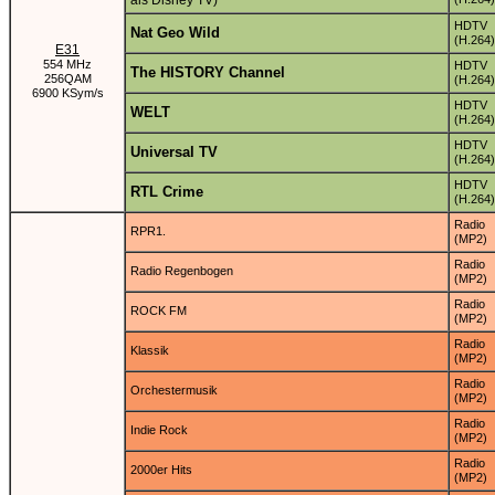
als Disney TV)
HDTV
Nat Geo Wild
(H.264)
E31
554 MHz
HDTV
The HISTORY Channel
256QAM
(H.264)
6900 KSym/s
HDTV
WELT
(H.264)
HDTV
Universal TV
(H.264)
HDTV
RTL Crime
(H.264)
Radio
RPR1.
(MP2)
Radio
Radio Regenbogen
(MP2)
Radio
ROCK FM
(MP2)
Radio
Klassik
(MP2)
Radio
Orchestermusik
(MP2)
Radio
Indie Rock
(MP2)
Radio
2000er Hits
(MP2)