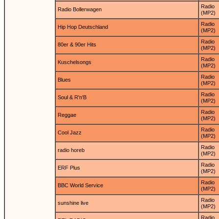
Radio
Radio Bollerwagen
(MP2)
Radio
Hip Hop Deutschland
(MP2)
Radio
80er & 90er Hits
(MP2)
Radio
Kuschelsongs
(MP2)
Radio
Blues
(MP2)
Radio
Soul & R'n'B
(MP2)
Radio
Reggae
(MP2)
Radio
Cool Jazz
(MP2)
Radio
radio horeb
(MP2)
Radio
ERF Plus
(MP2)
Radio
BBC World Service
(MP2)
Radio
sunshine live
(MP2)
Radio