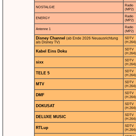
Radio
NOSTALGIE
(MP2)
Radio
ENERGY
(MP2)
Radio
Antenne 1
(MP2)
Disney Channel
(ab Ende 2026 Neuausrichtung
SDTV
als Disney TV)
(H.264)
SDTV
Kabel Eins Doku
(H.264)
SDTV
sixx
(H.264)
SDTV
TELE 5
(H.264)
SDTV
MTV
(H.264)
SDTV
DMF
(H.264)
SDTV
DOKUSAT
(H.264)
SDTV
DELUXE MUSIC
(H.264)
SDTV
RTLup
(H.264)