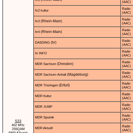
(AAC)
Radio
hr2 kultur
(AAC)
Radio
(Rhein-Main)
hr3
(AAC)
Radio
(Rhein-Main)
hr4
(AAC)
Radio
(hr)
DASDING
(AAC)
Radio
hr INFO
(AAC)
Radio
(Dresden)
MDR Sachsen
(AAC)
Radio
(Magdeburg)
MDR Sachsen-Anhalt
(AAC)
Radio
(Erfurt)
MDR Thüringen
(AAC)
Radio
MDR Kultur
(AAC)
Radio
MDR JUMP
(AAC)
Radio
MDR Sputnik
(AAC)
S33
402 MHz
Radio
MDR Aktuell
256QAM
(AAC)
6900 KSym/s