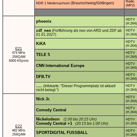
Radio
(Braunschweig/Göttingen)
NDR 1 Niedersachsen
(MP2)
HDTV
phoenix
(H.264)
zdf_neo
(Fortführung als neo von ARD und ZDF ab
HDTV
01.01.2027)
(H.264)
HDTV
KiKA
(H.264)
E21
474 MHz
HDTV
TELE 5
256QAM
(H.264)
6900 KSym/s
HDTV
CNN International Europe
(H.264)
HDTV
DFB.TV
(H.264)
.....
(Infokarte: "Dieser Programmplatz ist aktuell
HDTV
nicht belegt.")
(H.264)
HDTV
Nick Jr.
(H.264)
HDTV
Comedy Central
(H.264)
Nickelodeon
(1:00 bis 20:15 Uhr)
HDTV
Comedy Central +1
(20:15 bis 1:00 Uhr)
(H.264)
E22
482 MHz
HDTV
SPORTDIGITAL FUSSBALL
256QAM
(H.264)