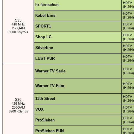
HDTV
hr-fernsehen
(H.264)
HDTV
Kabel Eins
(H.264)
S35
418 MHz
HDTV
SPORT1
256QAM
(H.264)
6900 KSym/s
HDTV
Shop LC
(H.264)
HDTV
Silverline
(H.264)
HDTV
LUST PUR
(H.264)
HDTV
Warner TV Serie
(H.264)
HDTV
Warner TV Film
(H.264)
HDTV
13th Street
S36
(H.264)
426 MHz
256QAM
HDTV
VOX
6900 KSym/s
(H.264)
HDTV
ProSieben
(H.264)
HDTV
ProSieben FUN
(H.264)