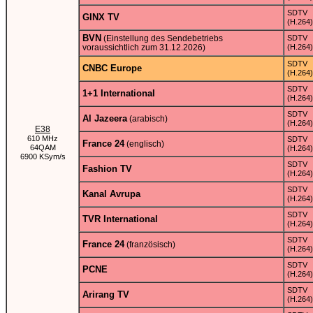
SDTV
GINX TV
(H.264)
BVN
(Einstellung des Sendebetriebs
SDTV
voraussichtlich zum 31.12.2026)
(H.264)
SDTV
CNBC Europe
(H.264)
SDTV
1+1 International
(H.264)
SDTV
Al Jazeera
(arabisch)
(H.264)
E38
610 MHz
SDTV
France 24
(englisch)
64QAM
(H.264)
6900 KSym/s
SDTV
Fashion TV
(H.264)
SDTV
Kanal Avrupa
(H.264)
SDTV
TVR International
(H.264)
SDTV
France 24
(französisch)
(H.264)
SDTV
PCNE
(H.264)
SDTV
Arirang TV
(H.264)