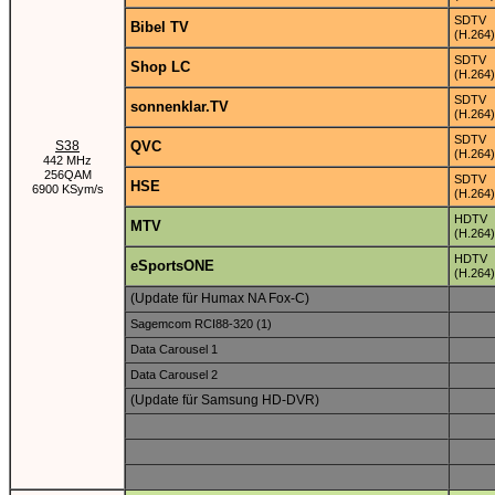
SDTV
Bibel TV
(H.264)
SDTV
Shop LC
(H.264)
SDTV
sonnenklar.TV
(H.264)
SDTV
S38
QVC
(H.264)
442 MHz
256QAM
SDTV
HSE
6900 KSym/s
(H.264)
HDTV
MTV
(H.264)
HDTV
eSportsONE
(H.264)
(Update für Humax NA Fox-C)
Sagemcom RCI88-320 (1)
Data Carousel 1
Data Carousel 2
(Update für Samsung HD-DVR)