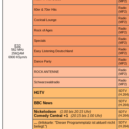
(MP2)
Radio
60er & 70er Hits
(MP2)
Radio
Cocktail Lounge
(MP2)
Radio
Rock of Ages
(MP2)
Radio
Specials
(MP2)
E32
Radio
562 MHz
Easy Listening Deutschland
(MP2)
256QAM
6900 KSym/s
Radio
Dance Party
(MP2)
Radio
ROCK ANTENNE
(MP2)
Radio
Schwarzwaldradio
(MP2)
SDTV
HGTV
(H.264)
SDTV
BBC News
(H.264)
Nickelodeon
(1:00 bis 20:15 Uhr)
SDTV
Comedy Central +1
(20:15 bis 1:00 Uhr)
(H.264)
...
(Infokarte: "Dieser Programmplatz ist aktuell nicht
SDTV
belegt.")
(H.264)