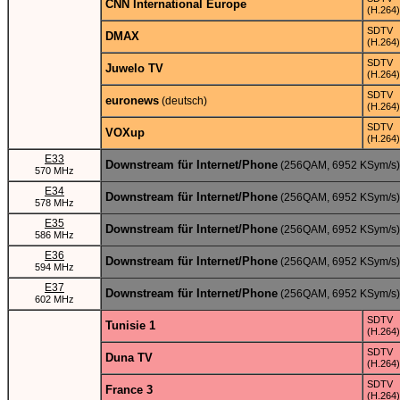
CNN International Europe
(H.264)
SDTV
DMAX
(H.264)
SDTV
Juwelo TV
(H.264)
SDTV
euronews
(deutsch)
(H.264)
SDTV
VOXup
(H.264)
E33
Downstream für Internet/Phone
(256QAM, 6952 KSym/s)
570 MHz
E34
Downstream für Internet/Phone
(256QAM, 6952 KSym/s)
578 MHz
E35
Downstream für Internet/Phone
(256QAM, 6952 KSym/s)
586 MHz
E36
Downstream für Internet/Phone
(256QAM, 6952 KSym/s)
594 MHz
E37
Downstream für Internet/Phone
(256QAM, 6952 KSym/s)
602 MHz
SDTV
Tunisie 1
(H.264)
SDTV
Duna TV
(H.264)
SDTV
France 3
(H.264)