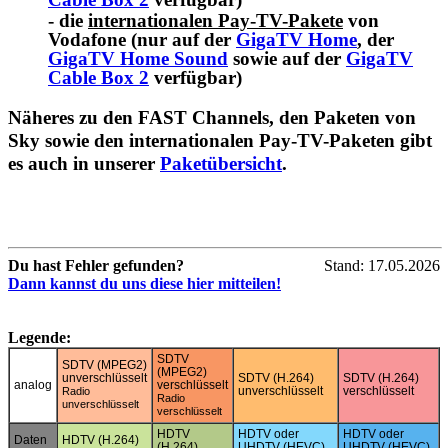
- die
internationalen Pay-TV-Pakete
von
Vodafone (nur auf der
GigaTV Home
, der
GigaTV Home Sound
sowie auf der
GigaTV
Cable Box 2
verfügbar)
Näheres zu den FAST Channels, den Paketen von
Sky sowie den internationalen Pay-TV-Paketen gibt
es auch in unserer
Paketübersicht
.
Du hast Fehler gefunden?
Stand: 17.05.2026
Dann kannst du uns diese hier mitteilen!
Legende:
SDTV
SDTV (MPEG2)
(MPEG2)
unverschlüsselt
SDTV (H.264)
SDTV (H.264)
analog
verschlüsselt
unverschlüsselt
verschlüsselt
Radio
Radio
unverschlüsselt
verschlüsselt
HDTV
HDTV oder
HDTV oder
Daten
HDTV (H.264)
(H.264)
UHDTV (HEVC)
UHDTV (HEVC)