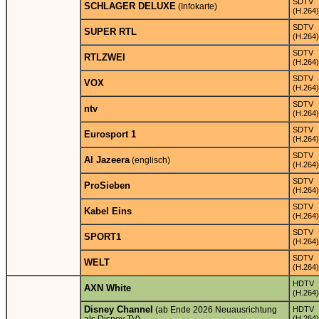
SDTV
SCHLAGER DELUXE
(Infokarte)
(H.264)
SDTV
SUPER RTL
(H.264)
SDTV
RTLZWEI
(H.264)
SDTV
VOX
(H.264)
SDTV
ntv
(H.264)
SDTV
Eurosport 1
(H.264)
SDTV
Al Jazeera
(englisch)
(H.264)
SDTV
ProSieben
(H.264)
SDTV
Kabel Eins
(H.264)
SDTV
SPORT1
(H.264)
SDTV
WELT
(H.264)
HDTV
AXN White
(H.264)
Disney Channel
(ab Ende 2026 Neuausrichtung
HDTV
(H.264)