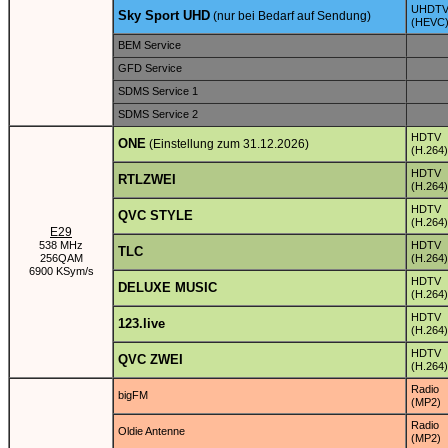
UHDT
Sky Sport UHD
(nur bei Bedarf auf Sendung)
(HEVC
BEM Service
GFD Service
SDMS Service 1
SDMS Service 2
HDTV
ONE
(Einstellung zum 31.12.2026)
(H.264)
HDTV
RTLZWEI
(H.264)
HDTV
QVC STYLE
(H.264)
E29
538 MHz
HDTV
TLC
256QAM
(H.264)
6900 KSym/s
HDTV
DELUXE MUSIC
(H.264)
HDTV
123.live
(H.264)
HDTV
QVC ZWEI
(H.264)
Radio
bigFM
(MP2)
Radio
Oldie Antenne
(MP2)