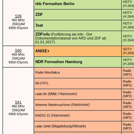
HDTV
rbb Fernsehen Berlin
(H.264)
HDTV
ZDF
S39
(H.264)
450 MHz
HDTV
256QAM
3sat
(H.264)
6900 KSym/s
ZDFinfo
(Fortführung als info - Der
HDTV
Dokumentationskanal von ARD und ZDF ab
(H.264)
01.01.2027)
SDTV
S40
ANIXE+
(H.264)
458 MHz
256QAM
HDTV
NDR Fernsehen Hamburg
6900 KSym/s
(H.264)
Radio
Radio Westfalica
(MP2)
Radio
89.0 RTL
(MP2)
Radio
(Mitte / Hannover)
radio ffn
(MP2)
S41
Radio
(Hannover)
Antenne Niedersachsen
466 MHz
(MP2)
256QAM
Radio
6900 KSym/s
(Hannover)
RADIO 21
(MP2)
Radio
(Magdeburg/Altmark)
radio SAW
(MP2)