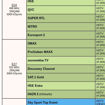
HSE
(H.264)
E24
498 MHz
HDTV
QVC
256QAM
(H.264)
6900 KSym/s
HDTV
SUPER RTL
(H.264)
HDTV
NITRO
(H.264)
HDTV
Eurosport 2
(H.264)
HDTV
DMAX
(H.264)
HDTV
ProSieben MAXX
(H.264)
HDTV
sonnenklar.TV
(H.264)
E27
522 MHz
HDTV
Discovery Channel
256QAM
(H.264)
6900 KSym/s
HDTV
SAT.1 Gold
(H.264)
HDTV
HSE Extra
(H.264)
HDTV
DAZN 2
(Infokarte)
(H.264)
HDTV
Sky Sport Top Event
(HEVC