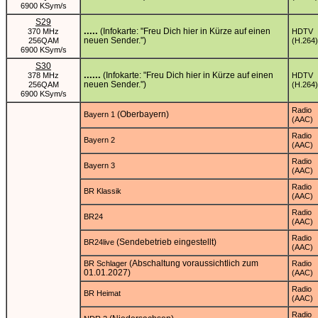
6900 KSym/s
S29
.....
(Infokarte: "Freu Dich hier in Kürze auf einen
370 MHz
HDTV
neuen Sender.")
256QAM
(H.264)
6900 KSym/s
S30
......
(Infokarte: "Freu Dich hier in Kürze auf einen
378 MHz
HDTV
neuen Sender.")
256QAM
(H.264)
6900 KSym/s
Radio
(Oberbayern)
Bayern 1
(AAC)
Radio
Bayern 2
(AAC)
Radio
Bayern 3
(AAC)
Radio
BR Klassik
(AAC)
Radio
BR24
(AAC)
Radio
(Sendebetrieb eingestellt)
BR24live
(AAC)
(Abschaltung voraussichtlich zum
BR Schlager
Radio
01.01.2027)
(AAC)
Radio
BR Heimat
(AAC)
Radio