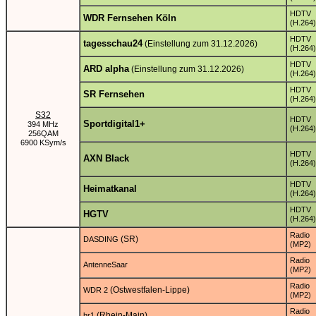
HDTV
WDR Fernsehen Köln
(H.264)
HDTV
tagesschau24
(Einstellung zum 31.12.2026)
(H.264)
HDTV
ARD alpha
(Einstellung zum 31.12.2026)
(H.264)
HDTV
SR Fernsehen
(H.264)
S32
HDTV
Sportdigital1+
394 MHz
(H.264)
256QAM
6900 KSym/s
HDTV
AXN Black
(H.264)
HDTV
Heimatkanal
(H.264)
HDTV
HGTV
(H.264)
Radio
(SR)
DASDING
(MP2)
Radio
AntenneSaar
(MP2)
Radio
(Ostwestfalen-Lippe)
WDR 2
(MP2)
Radio
(Rhein-Main)
hr1