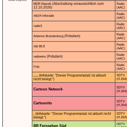
(Abschaltung voraussichtlich zum
MDR Klassik
Radio
12.10.2026)
(AAC)
Radio
rbb24 Inforadio
(AAC)
Radio
radio3
(AAC)
Radio
(Potsdam)
Antenne Brandenburg
(AAC)
Radio
rbb 88.8
(AAC)
Radio
(Potsdam)
radioeins
(AAC)
Radio
Fritz
(AAC)
....
(Infokarte: "Dieser Programmplatz ist aktuell
SDTV
nicht belegt.")
(H.264)
SDTV
Cartoon Network
(H.264)
SDTV
Cartoonito
(H.264)
.
(Infokarte: "Dieser Programmplatz ist aktuell nicht
SDTV
belegt.")
(H.264)
HDTV
BR Fernsehen Süd