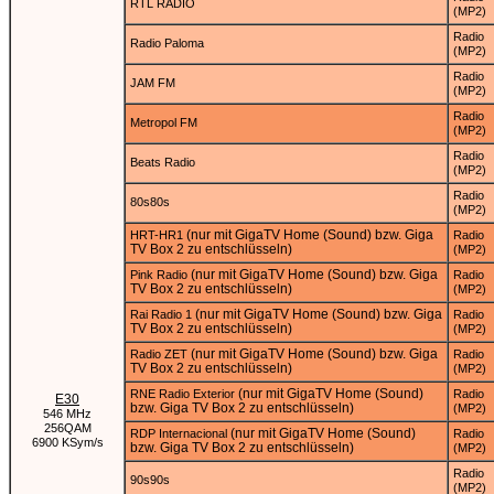
RTL RADIO
(MP2)
Radio
Radio Paloma
(MP2)
Radio
JAM FM
(MP2)
Radio
Metropol FM
(MP2)
Radio
Beats Radio
(MP2)
Radio
80s80s
(MP2)
(nur mit GigaTV Home (Sound) bzw. Giga
HRT-HR1
Radio
TV Box 2 zu entschlüsseln)
(MP2)
(nur mit GigaTV Home (Sound) bzw. Giga
Pink Radio
Radio
TV Box 2 zu entschlüsseln)
(MP2)
(nur mit GigaTV Home (Sound) bzw. Giga
Rai Radio 1
Radio
TV Box 2 zu entschlüsseln)
(MP2)
(nur mit GigaTV Home (Sound) bzw. Giga
Radio ZET
Radio
TV Box 2 zu entschlüsseln)
(MP2)
(nur mit GigaTV Home (Sound)
RNE Radio Exterior
Radio
E30
bzw. Giga TV Box 2 zu entschlüsseln)
(MP2)
546 MHz
256QAM
(nur mit GigaTV Home (Sound)
RDP Internacional
Radio
6900 KSym/s
bzw. Giga TV Box 2 zu entschlüsseln)
(MP2)
Radio
90s90s
(MP2)