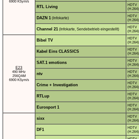
6900 KSym/s
HDTV
RTL Living
(H.264)
HDTV
DAZN 1
(Infokarte)
(H.264)
HDTV
Channel 21
(Infokarte, Sendebetrieb eingestellt)
(H.264)
HDTV
Bibel TV
(H.264)
HDTV
Kabel Eins CLASSICS
(H.264)
HDTV
SAT.1 emotions
(H.264)
E23
490 MHz
HDTV
ntv
256QAM
(H.264)
6900 KSym/s
HDTV
Crime + Investigation
(H.264)
HDTV
RTLup
(H.264)
HDTV
Eurosport 1
(H.264)
HDTV
sixx
(H.264)
HDTV
DF1
(H.264)
HDTV