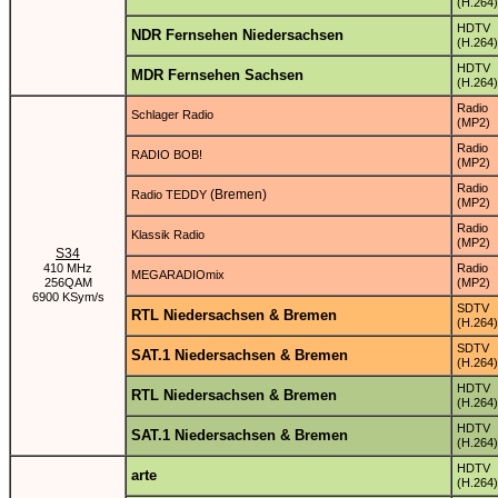
(H.264)
HDTV
NDR Fernsehen Niedersachsen
(H.264)
HDTV
MDR Fernsehen Sachsen
(H.264)
Radio
Schlager Radio
(MP2)
Radio
RADIO BOB!
(MP2)
Radio
(Bremen)
Radio TEDDY
(MP2)
Radio
Klassik Radio
(MP2)
S34
410 MHz
Radio
MEGARADIOmix
256QAM
(MP2)
6900 KSym/s
SDTV
RTL Niedersachsen & Bremen
(H.264)
SDTV
SAT.1 Niedersachsen & Bremen
(H.264)
HDTV
RTL Niedersachsen & Bremen
(H.264)
HDTV
SAT.1 Niedersachsen & Bremen
(H.264)
HDTV
arte
(H.264)