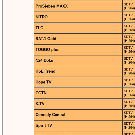
SDTV
ProSieben MAXX
(H.264)
SDTV
NITRO
(H.264)
SDTV
TLC
(H.264)
SDTV
SAT.1 Gold
(H.264)
SDTV
TOGGO plus
(H.264)
SDTV
N24 Doku
(H.264)
SDTV
HSE Trend
(H.264)
SDTV
Hope TV
(H.264)
SDTV
CGTN
(H.264)
SDTV
K-TV
(H.264)
SDTV
Comedy Central
(H.264)
SDTV
Spirit TV
(H.264)
SDTV