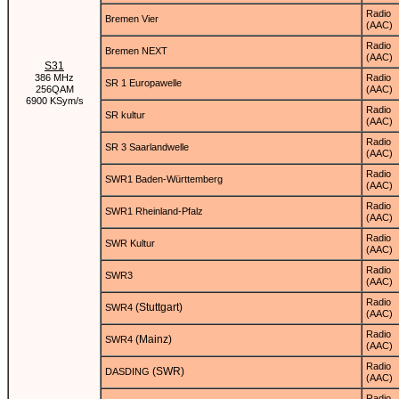
Radio
Bremen Vier
(AAC)
Radio
Bremen NEXT
(AAC)
S31
386 MHz
Radio
SR 1 Europawelle
256QAM
(AAC)
6900 KSym/s
Radio
SR kultur
(AAC)
Radio
SR 3 Saarlandwelle
(AAC)
Radio
SWR1 Baden-Württemberg
(AAC)
Radio
SWR1 Rheinland-Pfalz
(AAC)
Radio
SWR Kultur
(AAC)
Radio
SWR3
(AAC)
Radio
(Stuttgart)
SWR4
(AAC)
Radio
(Mainz)
SWR4
(AAC)
Radio
(SWR)
DASDING
(AAC)
Radio