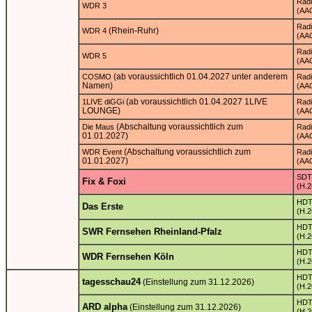
Rad
WDR 3
(AA
Rad
(Rhein-Ruhr)
WDR 4
(AA
Rad
WDR 5
(AA
(ab voraussichtlich 01.04.2027 unter anderem
COSMO
Rad
Namen)
(AA
(ab voraussichtlich 01.04.2027 1LIVE
1LIVE diGGi
Rad
LOUNGE)
(AA
(Abschaltung voraussichtlich zum
Die Maus
Rad
01.01.2027)
(AA
(Abschaltung voraussichtlich zum
WDR Event
Rad
01.01.2027)
(AA
SDT
Fix & Foxi
(H.2
HD
Das Erste
(H.2
HD
SWR Fernsehen Rheinland-Pfalz
(H.2
HD
WDR Fernsehen Köln
(H.2
HD
tagesschau24
(Einstellung zum 31.12.2026)
(H.2
HD
ARD alpha
(Einstellung zum 31.12.2026)
(H.2