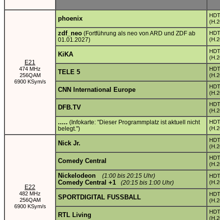
HD
phoenix
(H.2
zdf_neo
(Fortführung als neo von ARD und ZDF ab
HD
01.01.2027)
(H.2
HD
KiKA
(H.2
E21
474 MHz
HD
TELE 5
256QAM
(H.2
6900 KSym/s
HD
CNN International Europe
(H.2
HD
DFB.TV
(H.2
.....
(Infokarte: "Dieser Programmplatz ist aktuell nicht
HD
belegt.")
(H.2
HD
Nick Jr.
(H.2
HD
Comedy Central
(H.2
Nickelodeon
(1:00 bis 20:15 Uhr)
HD
Comedy Central +1
(20:15 bis 1:00 Uhr)
(H.2
E22
482 MHz
HD
SPORTDIGITAL FUSSBALL
256QAM
(H.2
6900 KSym/s
HD
RTL Living
(H.2