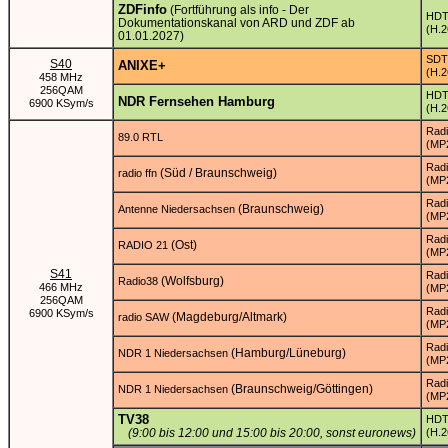
ZDFinfo
(Fortführung als info - Der
HD
Dokumentationskanal von ARD und ZDF ab
(H.2
01.01.2027)
SDT
S40
ANIXE+
(H.2
458 MHz
256QAM
HD
NDR Fernsehen Hamburg
6900 KSym/s
(H.2
Rad
89.0 RTL
(MP
Rad
(Süd / Braunschweig)
radio ffn
(MP
Rad
(Braunschweig)
Antenne Niedersachsen
(MP
Rad
(Ost)
RADIO 21
(MP
S41
Rad
(Wolfsburg)
Radio38
466 MHz
(MP
256QAM
Rad
6900 KSym/s
(Magdeburg/Altmark)
radio SAW
(MP
Rad
(Hamburg/Lüneburg)
NDR 1 Niedersachsen
(MP
Rad
(Braunschweig/Göttingen)
NDR 1 Niedersachsen
(MP
TV38
HD
(9:00 bis 12:00 und 15:00 bis 20:00, sonst euronews)
(H.2