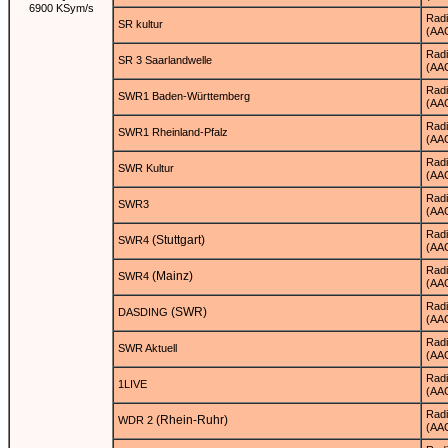
6900 KSym/s
Rad
SR kultur
(AA
Rad
SR 3 Saarlandwelle
(AA
Rad
SWR1 Baden-Württemberg
(AA
Rad
SWR1 Rheinland-Pfalz
(AA
Rad
SWR Kultur
(AA
Rad
SWR3
(AA
Rad
(Stuttgart)
SWR4
(AA
Rad
(Mainz)
SWR4
(AA
Rad
(SWR)
DASDING
(AA
Rad
SWR Aktuell
(AA
Rad
1LIVE
(AA
Rad
(Rhein-Ruhr)
WDR 2
(AA