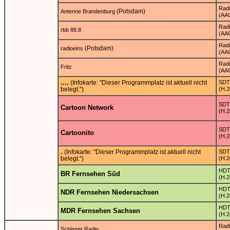
Rad
(Potsdam)
Antenne Brandenburg
(AA
Rad
rbb 88.8
(AA
Rad
(Potsdam)
radioeins
(AA
Rad
Fritz
(AA
....
(Infokarte: "Dieser Programmplatz ist aktuell nicht
SDT
belegt.")
(H.2
SDT
Cartoon Network
(H.2
SDT
Cartoonito
(H.2
.
(Infokarte: "Dieser Programmplatz ist aktuell nicht
SDT
belegt.")
(H.2
HD
BR Fernsehen Süd
(H.2
HD
NDR Fernsehen Niedersachsen
(H.2
HD
MDR Fernsehen Sachsen
(H.2
Rad
Schlager Radio