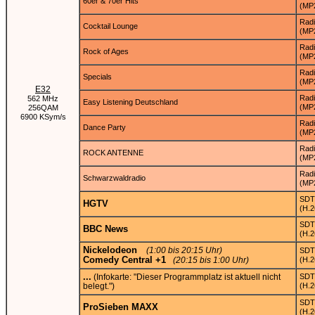
60er & 70er Hits
(MP
Rad
Cocktail Lounge
(MP
Rad
Rock of Ages
(MP
Rad
Specials
(MP
E32
Rad
562 MHz
Easy Listening Deutschland
(MP
256QAM
6900 KSym/s
Rad
Dance Party
(MP
Rad
ROCK ANTENNE
(MP
Rad
Schwarzwaldradio
(MP
SDT
HGTV
(H.2
SDT
BBC News
(H.2
Nickelodeon
(1:00 bis 20:15 Uhr)
SDT
Comedy Central +1
(20:15 bis 1:00 Uhr)
(H.2
...
(Infokarte: "Dieser Programmplatz ist aktuell nicht
SDT
belegt.")
(H.2
SDT
ProSieben MAXX
(H.2