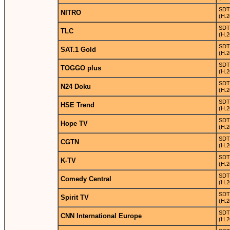
SDT
NITRO
(H.2
SDT
TLC
(H.2
SDT
SAT.1 Gold
(H.2
SDT
TOGGO plus
(H.2
SDT
N24 Doku
(H.2
SDT
HSE Trend
(H.2
SDT
Hope TV
(H.2
SDT
CGTN
(H.2
SDT
K-TV
(H.2
SDT
Comedy Central
(H.2
SDT
Spirit TV
(H.2
SDT
CNN International Europe
(H.2