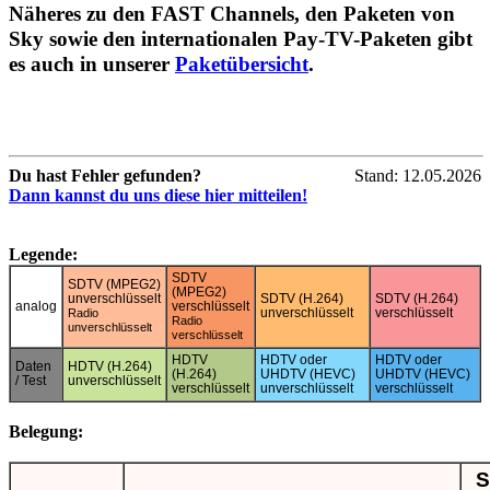
Näheres zu den FAST Channels, den Paketen von
Sky sowie den internationalen Pay-TV-Paketen gibt
es auch in unserer
Paketübersicht
.
Du hast Fehler gefunden?
Stand: 12.05.2026
Dann kannst du uns diese hier mitteilen!
Legende:
SDTV
SDTV (MPEG2)
(MPEG2)
unverschlüsselt
SDTV (H.264)
SDTV (H.264)
analog
verschlüsselt
unverschlüsselt
verschlüsselt
Radio
Radio
unverschlüsselt
verschlüsselt
HDTV
HDTV oder
HDTV oder
Daten
HDTV (H.264)
(H.264)
UHDTV (HEVC)
UHDTV (HEVC)
/ Test
unverschlüsselt
verschlüsselt
unverschlüsselt
verschlüsselt
Belegung:
S