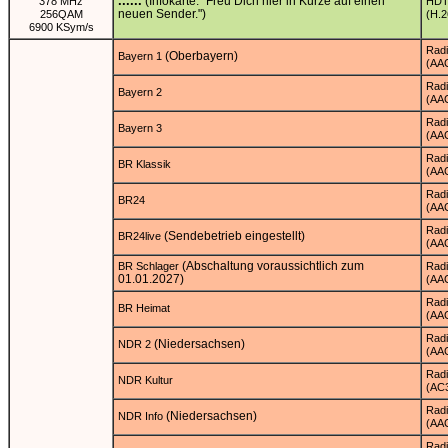
......
(Infokarte: "Freu Dich hier in Kürze auf einen
378 MHz
HD
neuen Sender.")
256QAM
(H.2
6900 KSym/s
Rad
(Oberbayern)
Bayern 1
(AA
Rad
Bayern 2
(AA
Rad
Bayern 3
(AA
Rad
BR Klassik
(AA
Rad
BR24
(AA
Rad
(Sendebetrieb eingestellt)
BR24live
(AA
(Abschaltung voraussichtlich zum
BR Schlager
Rad
01.01.2027)
(AA
Rad
BR Heimat
(AA
Rad
(Niedersachsen)
NDR 2
(AA
Rad
NDR Kultur
(AC
Rad
(Niedersachsen)
NDR Info
(AA
Rad