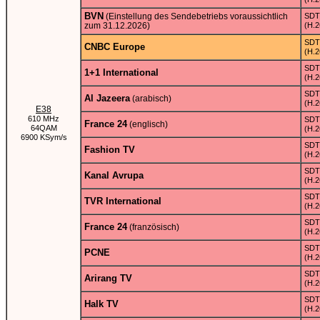
BVN
(Einstellung des Sendebetriebs voraussichtlich
SDT
zum 31.12.2026)
(H.2
SDT
CNBC Europe
(H.2
SDT
1+1 International
(H.2
SDT
Al Jazeera
(arabisch)
(H.2
E38
610 MHz
SDT
France 24
(englisch)
64QAM
(H.2
6900 KSym/s
SDT
Fashion TV
(H.2
SDT
Kanal Avrupa
(H.2
SDT
TVR International
(H.2
SDT
France 24
(französisch)
(H.2
SDT
PCNE
(H.2
SDT
Arirang TV
(H.2
SDT
Halk TV
(H.2