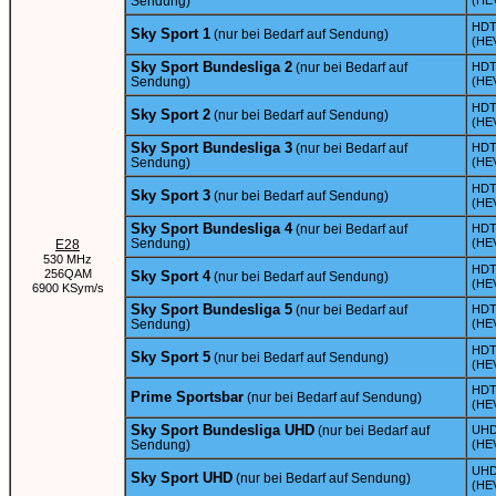
Sendung)
(HE
HD
Sky Sport 1
(nur bei Bedarf auf Sendung)
(HE
Sky Sport Bundesliga 2
(nur bei Bedarf auf
HD
Sendung)
(HE
HD
Sky Sport 2
(nur bei Bedarf auf Sendung)
(HE
Sky Sport Bundesliga 3
(nur bei Bedarf auf
HD
Sendung)
(HE
HD
Sky Sport 3
(nur bei Bedarf auf Sendung)
(HE
Sky Sport Bundesliga 4
(nur bei Bedarf auf
HD
Sendung)
(HE
E28
530 MHz
HD
256QAM
Sky Sport 4
(nur bei Bedarf auf Sendung)
(HE
6900 KSym/s
Sky Sport Bundesliga 5
(nur bei Bedarf auf
HD
Sendung)
(HE
HD
Sky Sport 5
(nur bei Bedarf auf Sendung)
(HE
HD
Prime Sportsbar
(nur bei Bedarf auf Sendung)
(HE
Sky Sport Bundesliga UHD
(nur bei Bedarf auf
UH
Sendung)
(HE
UH
Sky Sport UHD
(nur bei Bedarf auf Sendung)
(HE