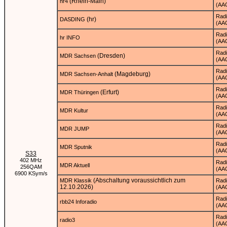
(Rhein-Main)
hr4
(AA
Rad
(hr)
DASDING
(AA
Rad
hr INFO
(AA
Rad
(Dresden)
MDR Sachsen
(AA
Rad
(Magdeburg)
MDR Sachsen-Anhalt
(AA
Rad
(Erfurt)
MDR Thüringen
(AA
Rad
MDR Kultur
(AA
Rad
MDR JUMP
(AA
Rad
MDR Sputnik
(AA
S33
402 MHz
Rad
MDR Aktuell
256QAM
(AA
6900 KSym/s
(Abschaltung voraussichtlich zum
MDR Klassik
Rad
12.10.2026)
(AA
Rad
rbb24 Inforadio
(AA
Rad
radio3
(AA