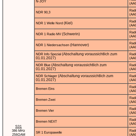
N-JOY
(AA
Rad
NDR 90,3
(AA
Rad
(Kiel)
NDR 1 Welle Nord
(AA
Rad
(Schwerin)
NDR 1 Radio MV
(AA
Rad
(Hannover)
NDR 1 Niedersachsen
(AA
(Abschaltung voraussichtlich zum
NDR Info Spezial
Rad
01.01.2027)
(AA
(Abschaltung voraussichtlich zum
NDR Blue
Rad
01.01.2027)
(AA
(Abschaltung voraussichtlich zum
NDR Schlager
Rad
01.01.2027)
(AA
Rad
Bremen Eins
(AA
Rad
Bremen Zwei
(AA
Rad
Bremen Vier
(AA
Rad
Bremen NEXT
(AA
S31
386 MHz
Rad
SR 1 Europawelle
256QAM
(AA