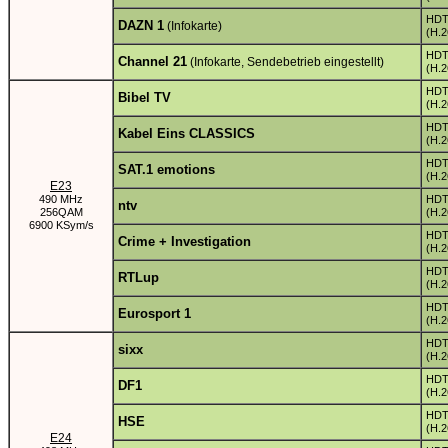
HD
DAZN 1
(Infokarte)
(H.2
HD
Channel 21
(Infokarte, Sendebetrieb eingestellt)
(H.2
HD
Bibel TV
(H.2
HD
Kabel Eins CLASSICS
(H.2
HD
SAT.1 emotions
(H.2
E23
490 MHz
HD
ntv
256QAM
(H.2
6900 KSym/s
HD
Crime + Investigation
(H.2
HD
RTLup
(H.2
HD
Eurosport 1
(H.2
HD
sixx
(H.2
HD
DF1
(H.2
HD
HSE
(H.2
E24