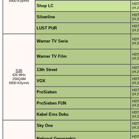
6900 KSym/s
HD
Shop LC
(H.2
HD
Silverline
(H.2
HD
LUST PUR
(H.2
HD
Warner TV Serie
(H.2
HD
Warner TV Film
(H.2
HD
13th Street
S36
(H.2
426 MHz
256QAM
HD
VOX
6900 KSym/s
(H.2
HD
ProSieben
(H.2
HD
ProSieben FUN
(H.2
HD
Kabel Eins Doku
(H.2
HD
Sky One
(H.2
HD
National Geographic