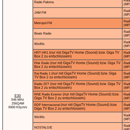
Rad
Radio Paloma
(MP
Rad
JAM FM
(MP
Rad
Metropol FM
(MP
Rad
Beats Radio
(MP
Rad
80s80s
(MP
(nur mit GigaTV Home (Sound) bzw. Giga TV
HRT-HR1
Rad
Box 2 zu entschlüsseln)
(MP
(nur mit GigaTV Home (Sound) bzw. Giga TV
Pink Radio
Rad
Box 2 zu entschlüsseln)
(MP
(nur mit GigaTV Home (Sound) bzw. Giga
Rai Radio 1
Rad
TV Box 2 zu entschlüsseln)
(MP
(nur mit GigaTV Home (Sound) bzw. Giga TV
Radio ZET
Rad
Box 2 zu entschlüsseln)
(MP
(nur mit GigaTV Home (Sound) bzw.
RNE Radio Exterior
Rad
E30
Giga TV Box 2 zu entschlüsseln)
(MP
546 MHz
256QAM
(nur mit GigaTV Home (Sound) bzw.
RDP Internacional
Rad
6900 KSym/s
Giga TV Box 2 zu entschlüsseln)
(MP
Rad
90s90s
(MP
Rad
NOSTALGIE
(MP