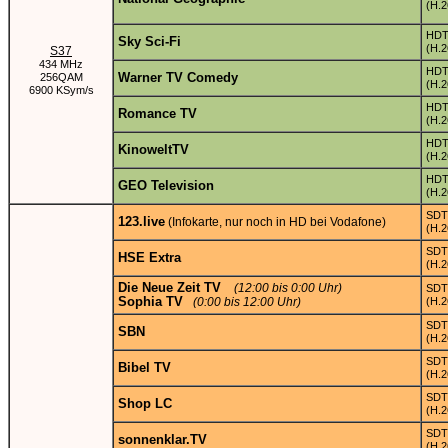
(H.2
HD
Sky Sci-Fi
(H.2
S37
434 MHz
HD
Warner TV Comedy
256QAM
(H.2
6900 KSym/s
HD
Romance TV
(H.2
HD
KinoweltTV
(H.2
HD
GEO Television
(H.2
SDT
123.live
(Infokarte, nur noch in HD bei Vodafone)
(H.2
SDT
HSE Extra
(H.2
Die Neue Zeit TV
(12:00 bis 0:00 Uhr)
SDT
Sophia TV
(0:00 bis 12:00 Uhr)
(H.2
SDT
SBN
(H.2
SDT
Bibel TV
(H.2
SDT
Shop LC
(H.2
SDT
sonnenklar.TV
(H.2