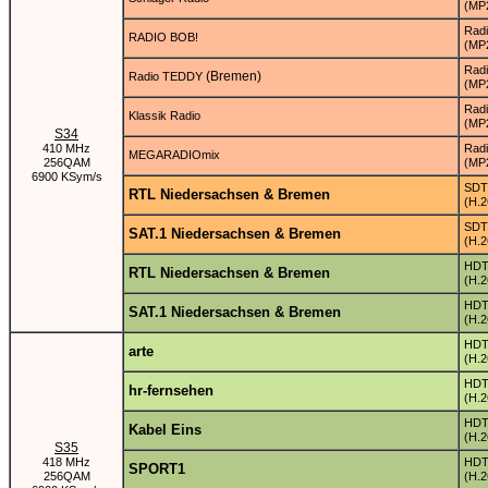
(MP
Rad
RADIO BOB!
(MP
Rad
(Bremen)
Radio TEDDY
(MP
Rad
Klassik Radio
(MP
S34
410 MHz
Rad
MEGARADIOmix
256QAM
(MP
6900 KSym/s
SDT
RTL Niedersachsen & Bremen
(H.2
SDT
SAT.1 Niedersachsen & Bremen
(H.2
HD
RTL Niedersachsen & Bremen
(H.2
HD
SAT.1 Niedersachsen & Bremen
(H.2
HD
arte
(H.2
HD
hr-fernsehen
(H.2
HD
Kabel Eins
(H.2
S35
418 MHz
HD
SPORT1
256QAM
(H.2