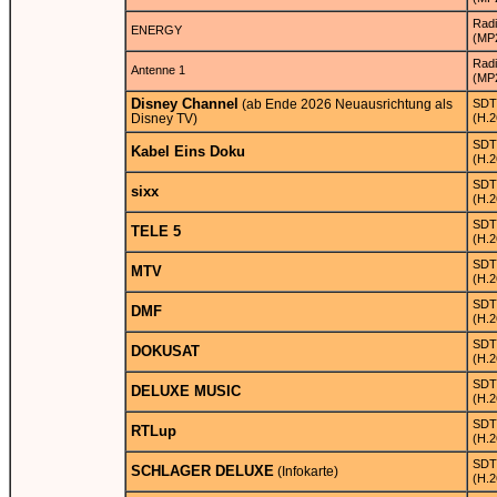
Rad
ENERGY
(MP
Rad
Antenne 1
(MP
Disney Channel
(ab Ende 2026 Neuausrichtung als
SDT
Disney TV)
(H.2
SDT
Kabel Eins Doku
(H.2
SDT
sixx
(H.2
SDT
TELE 5
(H.2
SDT
MTV
(H.2
SDT
DMF
(H.2
SDT
DOKUSAT
(H.2
SDT
DELUXE MUSIC
(H.2
SDT
RTLup
(H.2
SDT
SCHLAGER DELUXE
(Infokarte)
(H.2