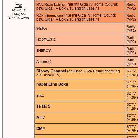
(nur mit GigaTV Home (Sound)
RNE Radio Exterior
Radio
E30
bzw. Giga TV Box 2 zu entschlüsseln)
(MP2)
546 MHz
256QAM
(nur mit GigaTV Home (Sound)
RDP Internacional
Radio
6900 KSym/s
bzw. Giga TV Box 2 zu entschlüsseln)
(MP2)
Radio
90s90s
(MP2)
Radio
NOSTALGIE
(MP2)
Radio
ENERGY
(MP2)
Radio
Antenne 1
(MP2)
Disney Channel
(ab Ende 2026 Neuausrichtung
SDTV
als Disney TV)
(H.264)
SDTV
Kabel Eins Doku
(H.264)
SDTV
sixx
(H.264)
SDTV
TELE 5
(H.264)
SDTV
MTV
(H.264)
SDTV
DMF
(H.264)
SDTV