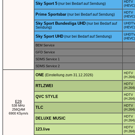
HDTV
Sky Sport 5
(nur bei Bedarf auf Sendung)
(HEVC
HDTV
Prime Sportsbar
(nur bei Bedarf auf Sendung)
(HEVC
Sky Sport Bundesliga UHD
(nur bei Bedarf auf
UHDT
Sendung)
(HEVC
UHDT
Sky Sport UHD
(nur bei Bedarf auf Sendung)
(HEVC
BEM Service
GFD Service
SDMS Service 1
SDMS Service 2
HDTV
ONE
(Einstellung zum 31.12.2026)
(H.264)
HDTV
RTLZWEI
(H.264)
HDTV
QVC STYLE
(H.264)
E29
538 MHz
HDTV
TLC
256QAM
(H.264)
6900 KSym/s
HDTV
DELUXE MUSIC
(H.264)
HDTV
123.live
(H.264)