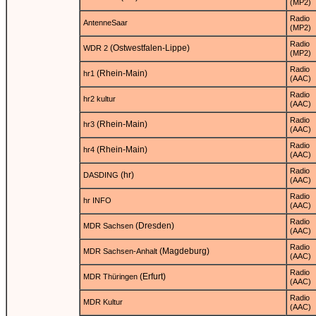
(MP2)
Radio
AntenneSaar
(MP2)
Radio
(Ostwestfalen-Lippe)
WDR 2
(MP2)
Radio
(Rhein-Main)
hr1
(AAC)
Radio
hr2 kultur
(AAC)
Radio
(Rhein-Main)
hr3
(AAC)
Radio
(Rhein-Main)
hr4
(AAC)
Radio
(hr)
DASDING
(AAC)
Radio
hr INFO
(AAC)
Radio
(Dresden)
MDR Sachsen
(AAC)
Radio
(Magdeburg)
MDR Sachsen-Anhalt
(AAC)
Radio
(Erfurt)
MDR Thüringen
(AAC)
Radio
MDR Kultur
(AAC)