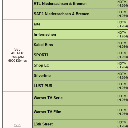
HDTV
RTL Niedersachsen & Bremen
(H.264)
HDTV
SAT.1 Niedersachsen & Bremen
(H.264)
HDTV
arte
(H.264)
HDTV
hr-fernsehen
(H.264)
HDTV
Kabel Eins
(H.264)
S35
418 MHz
HDTV
SPORT1
256QAM
(H.264)
6900 KSym/s
HDTV
Shop LC
(H.264)
HDTV
Silverline
(H.264)
HDTV
LUST PUR
(H.264)
HDTV
Warner TV Serie
(H.264)
HDTV
Warner TV Film
(H.264)
HDTV
13th Street
S36
(H.264)