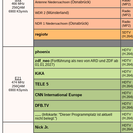
Radio
(Osnabrück)
Antenne Niedersachsen
466 MHz
(MP2)
256QAM
Radio
6900 KSym/s
(Münsterland)
WDR 2
(MP2)
Radio
(Osnabrück)
NDR 1 Niedersachsen
(MP2)
SDTV
regiotv
(H.264)
HDTV
phoenix
(H.264)
zdf_neo
(Fortführung als neo von ARD und ZDF ab
HDTV
01.01.2027)
(H.264)
HDTV
KiKA
(H.264)
E21
474 MHz
HDTV
TELE 5
256QAM
(H.264)
6900 KSym/s
HDTV
CNN International Europe
(H.264)
HDTV
DFB.TV
(H.264)
.....
(Infokarte: "Dieser Programmplatz ist aktuell
HDTV
nicht belegt.")
(H.264)
HDTV
Nick Jr.
(H.264)