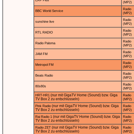
ERF Plus
(MP2)
Radio
BBC World Service
(MP2)
Radio
sunshine live
(MP2)
Radio
RTL RADIO
(MP2)
Radio
Radio Paloma
(MP2)
Radio
JAM FM
(MP2)
Radio
Metropol FM
(MP2)
Radio
Beats Radio
(MP2)
Radio
80s80s
(MP2)
(nur mit GigaTV Home (Sound) bzw. Giga
HRT-HR1
Radio
TV Box 2 zu entschlüsseln)
(MP2)
(nur mit GigaTV Home (Sound) bzw. Giga
Pink Radio
Radio
TV Box 2 zu entschlüsseln)
(MP2)
(nur mit GigaTV Home (Sound) bzw. Giga
Rai Radio 1
Radio
TV Box 2 zu entschlüsseln)
(MP2)
(nur mit GigaTV Home (Sound) bzw. Giga
Radio ZET
Radio
TV Box 2 zu entschlüsseln)
(MP2)