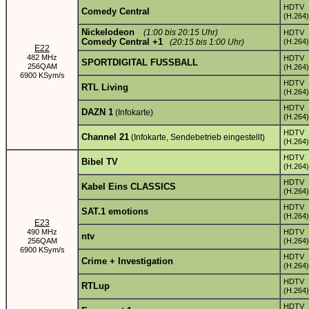
HDTV
Comedy Central
(H.264)
Nickelodeon
(1:00 bis 20:15 Uhr)
HDTV
Comedy Central +1
(20:15 bis 1:00 Uhr)
(H.264)
E22
482 MHz
HDTV
SPORTDIGITAL FUSSBALL
256QAM
(H.264)
6900 KSym/s
HDTV
RTL Living
(H.264)
HDTV
DAZN 1
(Infokarte)
(H.264)
HDTV
Channel 21
(Infokarte, Sendebetrieb eingestellt)
(H.264)
HDTV
Bibel TV
(H.264)
HDTV
Kabel Eins CLASSICS
(H.264)
HDTV
SAT.1 emotions
(H.264)
E23
490 MHz
HDTV
ntv
256QAM
(H.264)
6900 KSym/s
HDTV
Crime + Investigation
(H.264)
HDTV
RTLup
(H.264)
HDTV