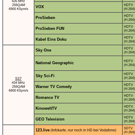
426 MHz
256QAM
HDTV
VOX
6900 KSym/s
(H.264)
HDTV
ProSieben
(H.264)
HDTV
ProSieben FUN
(H.264)
HDTV
Kabel Eins Doku
(H.264)
HDTV
Sky One
(H.264)
HDTV
National Geographic
(H.264)
HDTV
Sky Sci-Fi
(H.264)
S37
434 MHz
HDTV
Warner TV Comedy
256QAM
(H.264)
6900 KSym/s
HDTV
Romance TV
(H.264)
HDTV
KinoweltTV
(H.264)
HDTV
GEO Television
(H.264)
SDTV
123.live
(Infokarte, nur noch in HD bei Vodafone)
(H.264)