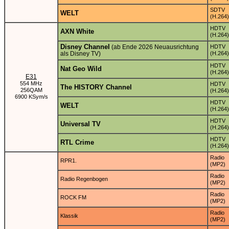
SDTV
WELT
(H.264)
HDTV
AXN White
(H.264)
Disney Channel
(ab Ende 2026 Neuausrichtung
HDTV
als Disney TV)
(H.264)
HDTV
Nat Geo Wild
(H.264)
E31
554 MHz
HDTV
The HISTORY Channel
256QAM
(H.264)
6900 KSym/s
HDTV
WELT
(H.264)
HDTV
Universal TV
(H.264)
HDTV
RTL Crime
(H.264)
Radio
RPR1.
(MP2)
Radio
Radio Regenbogen
(MP2)
Radio
ROCK FM
(MP2)
Radio
Klassik
(MP2)