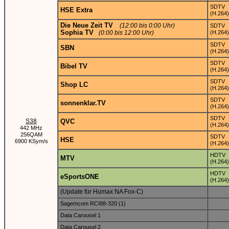
SDTV
HSE Extra
(H.264)
Die Neue Zeit TV
(12:00 bis 0:00 Uhr)
SDTV
Sophia TV
(0:00 bis 12:00 Uhr)
(H.264)
SDTV
SBN
(H.264)
SDTV
Bibel TV
(H.264)
SDTV
Shop LC
(H.264)
SDTV
sonnenklar.TV
(H.264)
SDTV
S38
QVC
(H.264)
442 MHz
256QAM
SDTV
HSE
6900 KSym/s
(H.264)
HDTV
MTV
(H.264)
HDTV
eSportsONE
(H.264)
(Update für Humax NA Fox-C)
Sagemcom RCI88-320 (1)
Data Carousel 1
Data Carousel 2