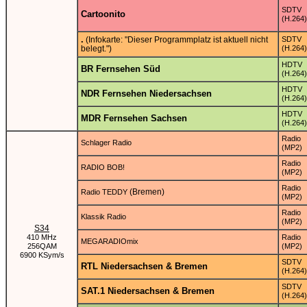
SDTV
Cartoonito
(H.264)
.
(Infokarte: "Dieser Programmplatz ist aktuell nicht
SDTV
belegt.")
(H.264)
HDTV
BR Fernsehen Süd
(H.264)
HDTV
NDR Fernsehen Niedersachsen
(H.264)
HDTV
MDR Fernsehen Sachsen
(H.264)
Radio
Schlager Radio
(MP2)
Radio
RADIO BOB!
(MP2)
Radio
(Bremen)
Radio TEDDY
(MP2)
Radio
Klassik Radio
(MP2)
S34
410 MHz
Radio
MEGARADIOmix
256QAM
(MP2)
6900 KSym/s
SDTV
RTL Niedersachsen & Bremen
(H.264)
SDTV
SAT.1 Niedersachsen & Bremen
(H.264)