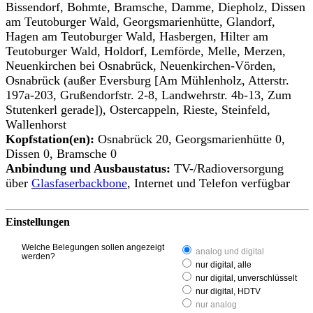
Bissendorf, Bohmte, Bramsche, Damme, Diepholz, Dissen
am Teutoburger Wald, Georgsmarienhütte, Glandorf,
Hagen am Teutoburger Wald, Hasbergen, Hilter am
Teutoburger Wald, Holdorf, Lemförde, Melle, Merzen,
Neuenkirchen bei Osnabrück, Neuenkirchen-Vörden,
Osnabrück (außer Eversburg [Am Mühlenholz, Atterstr.
197a-203, Grußendorfstr. 2-8, Landwehrstr. 4b-13, Zum
Stutenkerl gerade]), Ostercappeln, Rieste, Steinfeld,
Wallenhorst
Kopfstation(en):
Osnabrück 20, Georgsmarienhütte 0,
Dissen 0, Bramsche 0
Anbindung und Ausbaustatus:
TV-/Radioversorgung
über
Glasfaserbackbone
, Internet und Telefon verfügbar
Einstellungen
Welche Belegungen sollen angezeigt
analog und digital
werden?
nur digital, alle
nur digital, unverschlüsselt
nur digital, HDTV
nur analog