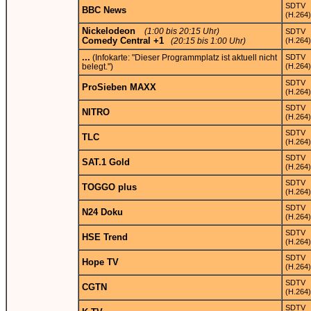
SDTV
BBC News
(H.264)
Nickelodeon
(1:00 bis 20:15 Uhr)
SDTV
Comedy Central +1
(20:15 bis 1:00 Uhr)
(H.264)
...
(Infokarte: "Dieser Programmplatz ist aktuell nicht
SDTV
belegt.")
(H.264)
SDTV
ProSieben MAXX
(H.264)
SDTV
NITRO
(H.264)
SDTV
TLC
(H.264)
SDTV
SAT.1 Gold
(H.264)
SDTV
TOGGO plus
(H.264)
SDTV
N24 Doku
(H.264)
SDTV
HSE Trend
(H.264)
SDTV
Hope TV
(H.264)
SDTV
CGTN
(H.264)
SDTV