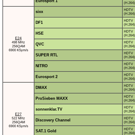
Eurosport 1
(H.264)
HDTV
sixx
(H.264)
HDTV
DF1
(H.264)
HDTV
HSE
(H.264)
E24
498 MHz
HDTV
QVC
256QAM
(H.264)
6900 KSym/s
HDTV
SUPER RTL
(H.264)
HDTV
NITRO
(H.264)
HDTV
Eurosport 2
(H.264)
HDTV
DMAX
(H.264)
HDTV
ProSieben MAXX
(H.264)
HDTV
sonnenklar.TV
(H.264)
E27
522 MHz
HDTV
Discovery Channel
256QAM
(H.264)
6900 KSym/s
HDTV
SAT.1 Gold
(H.264)