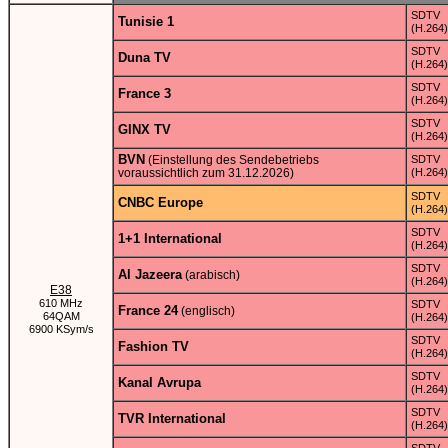
SDTV
Tunisie 1
(H.264)
SDTV
Duna TV
(H.264)
SDTV
France 3
(H.264)
SDTV
GINX TV
(H.264)
BVN
(Einstellung des Sendebetriebs
SDTV
voraussichtlich zum 31.12.2026)
(H.264)
SDTV
CNBC Europe
(H.264)
SDTV
1+1 International
(H.264)
SDTV
Al Jazeera
(arabisch)
(H.264)
E38
610 MHz
SDTV
France 24
(englisch)
64QAM
(H.264)
6900 KSym/s
SDTV
Fashion TV
(H.264)
SDTV
Kanal Avrupa
(H.264)
SDTV
TVR International
(H.264)