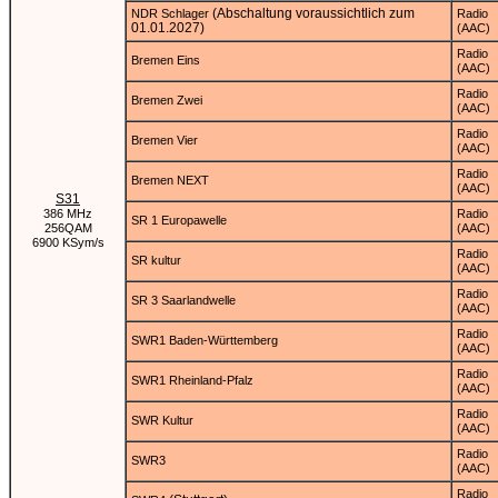
(Abschaltung voraussichtlich zum
NDR Schlager
Radio
01.01.2027)
(AAC)
Radio
Bremen Eins
(AAC)
Radio
Bremen Zwei
(AAC)
Radio
Bremen Vier
(AAC)
Radio
Bremen NEXT
(AAC)
S31
386 MHz
Radio
SR 1 Europawelle
256QAM
(AAC)
6900 KSym/s
Radio
SR kultur
(AAC)
Radio
SR 3 Saarlandwelle
(AAC)
Radio
SWR1 Baden-Württemberg
(AAC)
Radio
SWR1 Rheinland-Pfalz
(AAC)
Radio
SWR Kultur
(AAC)
Radio
SWR3
(AAC)
Radio