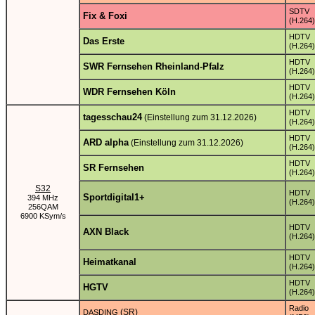
SDTV
Fix & Foxi
(H.264)
HDTV
Das Erste
(H.264)
HDTV
SWR Fernsehen Rheinland-Pfalz
(H.264)
HDTV
WDR Fernsehen Köln
(H.264)
HDTV
tagesschau24
(Einstellung zum 31.12.2026)
(H.264)
HDTV
ARD alpha
(Einstellung zum 31.12.2026)
(H.264)
HDTV
SR Fernsehen
(H.264)
S32
HDTV
Sportdigital1+
394 MHz
(H.264)
256QAM
6900 KSym/s
HDTV
AXN Black
(H.264)
HDTV
Heimatkanal
(H.264)
HDTV
HGTV
(H.264)
Radio
(SR)
DASDING