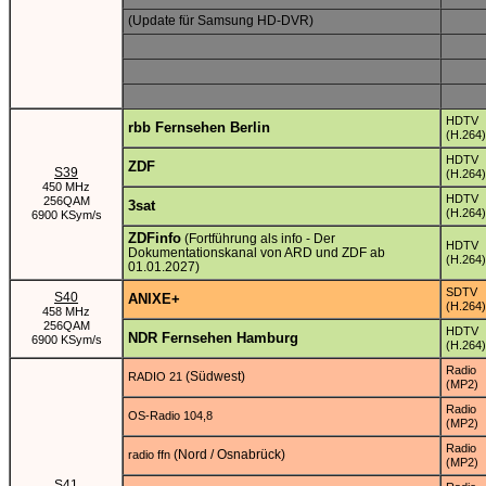
(Update für Samsung HD-DVR)
HDTV
rbb Fernsehen Berlin
(H.264)
HDTV
ZDF
S39
(H.264)
450 MHz
HDTV
256QAM
3sat
(H.264)
6900 KSym/s
ZDFinfo
(Fortführung als info - Der
HDTV
Dokumentationskanal von ARD und ZDF ab
(H.264)
01.01.2027)
SDTV
S40
ANIXE+
(H.264)
458 MHz
256QAM
HDTV
NDR Fernsehen Hamburg
6900 KSym/s
(H.264)
Radio
(Südwest)
RADIO 21
(MP2)
Radio
OS-Radio 104,8
(MP2)
Radio
(Nord / Osnabrück)
radio ffn
(MP2)
S41