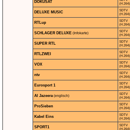
DOKUSAT
(H.264)
SDTV
DELUXE MUSIC
(H.264)
SDTV
RTLup
(H.264)
SDTV
SCHLAGER DELUXE
(Infokarte)
(H.264)
SDTV
SUPER RTL
(H.264)
SDTV
RTLZWEI
(H.264)
SDTV
VOX
(H.264)
SDTV
ntv
(H.264)
SDTV
Eurosport 1
(H.264)
SDTV
Al Jazeera
(englisch)
(H.264)
SDTV
ProSieben
(H.264)
SDTV
Kabel Eins
(H.264)
SDTV
SPORT1
(H.264)