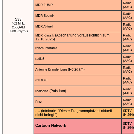
Radio
MDR JUMP
(AAC)
Radio
MDR Sputnik
(AAC)
S33
402 MHz
Radio
MDR Aktuell
256QAM
(AAC)
6900 KSym/s
(Abschaltung voraussichtlich zum
MDR Klassik
Radio
12.10.2026)
(AAC)
Radio
rbb24 Inforadio
(AAC)
Radio
radio3
(AAC)
Radio
(Potsdam)
Antenne Brandenburg
(AAC)
Radio
rbb 88.8
(AAC)
Radio
(Potsdam)
radioeins
(AAC)
Radio
Fritz
(AAC)
....
(Infokarte: "Dieser Programmplatz ist aktuell
SDTV
nicht belegt.")
(H.264)
SDTV
Cartoon Network
(H.264)