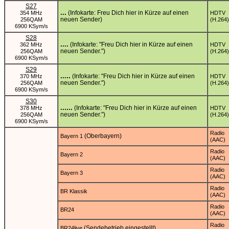
S27
...
(Infokarte: Freu Dich hier in Kürze auf einen
354 MHz
HDTV
neuen Sender)
256QAM
(H.264)
6900 KSym/s
S28
....
(Infokarte: "Freu Dich hier in Kürze auf einen
362 MHz
HDTV
neuen Sender.")
256QAM
(H.264)
6900 KSym/s
S29
.....
(Infokarte: "Freu Dich hier in Kürze auf einen
370 MHz
HDTV
neuen Sender.")
256QAM
(H.264)
6900 KSym/s
S30
......
(Infokarte: "Freu Dich hier in Kürze auf einen
378 MHz
HDTV
neuen Sender.")
256QAM
(H.264)
6900 KSym/s
Radio
(Oberbayern)
Bayern 1
(AAC)
Radio
Bayern 2
(AAC)
Radio
Bayern 3
(AAC)
Radio
BR Klassik
(AAC)
Radio
BR24
(AAC)
Radio
(Sendebetrieb eingestellt)
BR24live