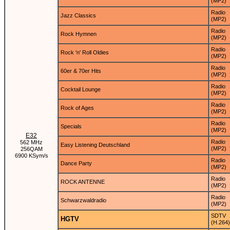
(MP2)
Radio
Jazz Classics
(MP2)
Radio
Rock Hymnen
(MP2)
Radio
Rock 'n' Roll Oldies
(MP2)
Radio
60er & 70er Hits
(MP2)
Radio
Cocktail Lounge
(MP2)
Radio
Rock of Ages
(MP2)
Radio
Specials
(MP2)
E32
Radio
562 MHz
Easy Listening Deutschland
(MP2)
256QAM
6900 KSym/s
Radio
Dance Party
(MP2)
Radio
ROCK ANTENNE
(MP2)
Radio
Schwarzwaldradio
(MP2)
SDTV
HGTV
(H.264)