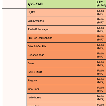
HDTV
QVC ZWEI
(H.264)
Radio
bigFM
(MP2)
Radio
Oldie Antenne
(MP2)
Radio
Radio Bollerwagen
(MP2)
Radio
Hip Hop Deutschland
(MP2)
Radio
80er & 90er Hits
(MP2)
Radio
Kuschelsongs
(MP2)
Radio
Blues
(MP2)
Radio
Soul & R'n'B
(MP2)
Radio
Reggae
(MP2)
Radio
Cool Jazz
(MP2)
Radio
radio horeb
(MP2)
Radio