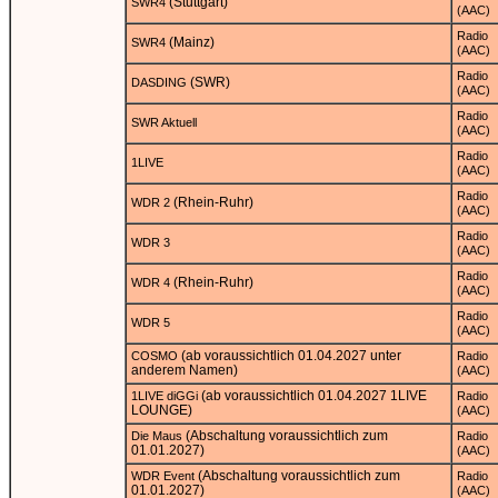
(Stuttgart)
SWR4
(AAC)
Radio
(Mainz)
SWR4
(AAC)
Radio
(SWR)
DASDING
(AAC)
Radio
SWR Aktuell
(AAC)
Radio
1LIVE
(AAC)
Radio
(Rhein-Ruhr)
WDR 2
(AAC)
Radio
WDR 3
(AAC)
Radio
(Rhein-Ruhr)
WDR 4
(AAC)
Radio
WDR 5
(AAC)
(ab voraussichtlich 01.04.2027 unter
COSMO
Radio
anderem Namen)
(AAC)
(ab voraussichtlich 01.04.2027 1LIVE
1LIVE diGGi
Radio
LOUNGE)
(AAC)
(Abschaltung voraussichtlich zum
Die Maus
Radio
01.01.2027)
(AAC)
(Abschaltung voraussichtlich zum
WDR Event
Radio
01.01.2027)
(AAC)