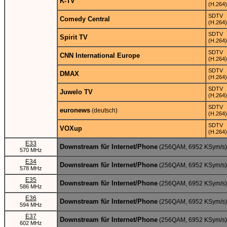
K-TV
(H.264)
SDTV
Comedy Central
(H.264)
SDTV
Spirit TV
(H.264)
SDTV
CNN International Europe
(H.264)
SDTV
DMAX
(H.264)
SDTV
Juwelo TV
(H.264)
SDTV
euronews
(deutsch)
(H.264)
SDTV
VOXup
(H.264)
E33
Downstream für Internet/Phone
(256QAM, 6952 KSym/s)
570 MHz
E34
Downstream für Internet/Phone
(256QAM, 6952 KSym/s)
578 MHz
E35
Downstream für Internet/Phone
(256QAM, 6952 KSym/s)
586 MHz
E36
Downstream für Internet/Phone
(256QAM, 6952 KSym/s)
594 MHz
E37
Downstream für Internet/Phone
(256QAM, 6952 KSym/s)
602 MHz