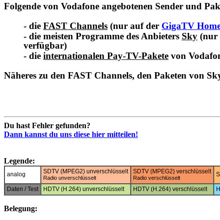
Folgende von Vodafone angebotenen Sender und Pakete
- die
FAST Channels
(nur auf der
GigaTV Hom
- die meisten Programme des Anbieters
Sky
(nur
verfügbar)
- die
internationalen Pay-TV-Pakete
von Vodafon
Näheres zu den FAST Channels, den Paketen von Sky 
Du hast Fehler gefunden?
Dann kannst du uns diese hier mitteilen!
Legende:
SDTV (MPEG2) unverschlüsselt
SDTV (MPEG2) verschlüsselt
analog
S
Radio unverschlüsselt
Radio verschlüsselt
Daten / Test
HDTV (H.264) unverschlüsselt
HDTV (H.264) verschlüsselt
H
Belegung: