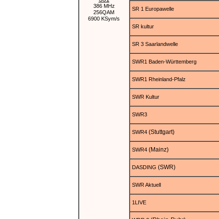
386 MHz
SR 1 Europawelle
256QAM
6900 KSym/s
SR kultur
SR 3 Saarlandwelle
SWR1 Baden-Württemberg
SWR1 Rheinland-Pfalz
SWR Kultur
SWR3
(Stuttgart)
SWR4
(Mainz)
SWR4
(SWR)
DASDING
SWR Aktuell
1LIVE