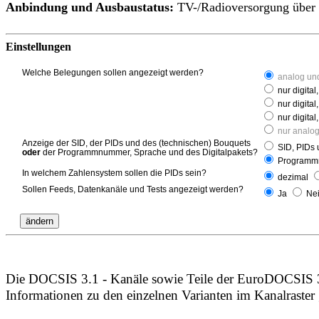
Anbindung und Ausbaustatus:
TV-/Radioversorgung über
Einstellungen
Welche Belegungen sollen angezeigt werden?
analog und
nur digital,
nur digital
nur digita
nur analo
Anzeige der SID, der PIDs und des (technischen) Bouquets
SID, PIDs 
oder
der Programmnummer, Sprache und des Digitalpakets?
Programmn
In welchem Zahlensystem sollen die PIDs sein?
dezimal
Sollen Feeds, Datenkanäle und Tests angezeigt werden?
Ja
Ne
Die DOCSIS 3.1 - Kanäle sowie Teile der EuroDOCSIS 3.
Informationen zu den einzelnen Varianten im Kanalraster 