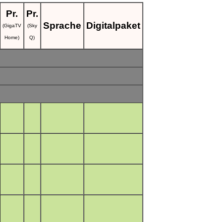
Pr.
Pr.
Sprache
Digitalpaket
(GigaTV
(Sky
Home)
Q)