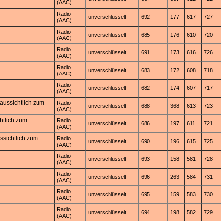
(AAC)
Radio
unverschlüsselt
692
177
617
727
(AAC)
Radio
unverschlüsselt
685
176
610
720
(AAC)
Radio
unverschlüsselt
691
173
616
726
(AAC)
Radio
unverschlüsselt
683
172
608
718
(AAC)
Radio
unverschlüsselt
682
174
607
717
(AAC)
aussichtlich zum
Radio
unverschlüsselt
688
368
613
723
(AAC)
htlich zum
Radio
unverschlüsselt
686
197
611
721
(AAC)
ssichtlich zum
Radio
unverschlüsselt
690
196
615
725
(AAC)
Radio
unverschlüsselt
693
158
581
728
(AAC)
Radio
unverschlüsselt
696
263
584
731
(AAC)
Radio
unverschlüsselt
695
159
583
730
(AAC)
Radio
unverschlüsselt
694
198
582
729
(AAC)