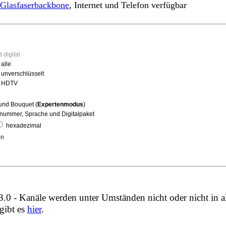
Glasfaserbackbone
, Internet und Telefon verfügbar
 digital
 alle
, unverschlüsselt
l, HDTV
g
und Bouquet (
Expertenmodus
)
ummer, Sprache und Digitalpaket
hexadezimal
in
0 - Kanäle werden unter Umständen nicht oder nicht in a
gibt es
hier
.