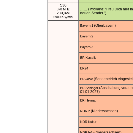
S30
......
(Infokarte: "Freu Dich hier i
378 MHz
neuen Sender.")
256QAM
6900 KSym/s
(Oberbayern)
Bayern 1
Bayern 2
Bayern 3
BR Klassik
BR24
(Sendebetrieb eingestell
BR24live
(Abschaltung vorauss
BR Schlager
01.01.2027)
BR Heimat
(Niedersachsen)
NDR 2
NDR Kultur
(Niedersachsen)
NDR Info