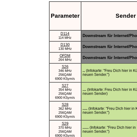
Parameter
Sender
D114
Downstream für Internet/Ph
114 MHz
D130
Downstream für Internet/Ph
130 MHz
OFDM
Downstream für Internet/Ph
264 MHz
S26
..
(Infokarte: "Freu Dich hier in K
346 MHz
neuen Sender.")
256QAM
6900 KSym/s
S27
...
(Infokarte: Freu Dich hier in K
354 MHz
neuen Sender)
256QAM
6900 KSym/s
S28
....
(Infokarte: "Freu Dich hier in
362 MHz
neuen Sender.")
256QAM
6900 KSym/s
S29
.....
(Infokarte: "Freu Dich hier in
370 MHz
neuen Sender.")
256QAM
6900 KSym/s