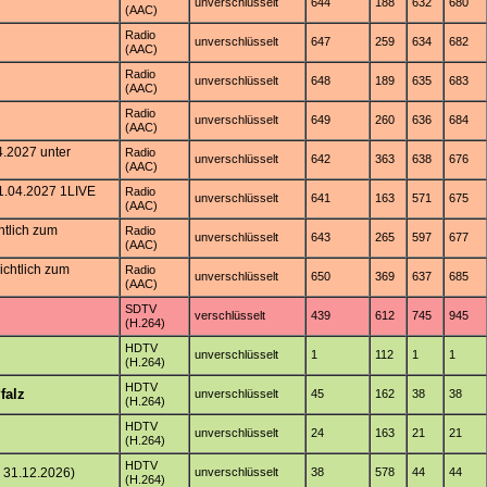
unverschlüsselt
644
188
632
680
(AAC)
Radio
unverschlüsselt
647
259
634
682
(AAC)
Radio
unverschlüsselt
648
189
635
683
(AAC)
Radio
unverschlüsselt
649
260
636
684
(AAC)
4.2027 unter
Radio
unverschlüsselt
642
363
638
676
(AAC)
01.04.2027 1LIVE
Radio
unverschlüsselt
641
163
571
675
(AAC)
htlich zum
Radio
unverschlüsselt
643
265
597
677
(AAC)
chtlich zum
Radio
unverschlüsselt
650
369
637
685
(AAC)
SDTV
verschlüsselt
439
612
745
945
(H.264)
HDTV
unverschlüsselt
1
112
1
1
(H.264)
HDTV
falz
unverschlüsselt
45
162
38
38
(H.264)
HDTV
unverschlüsselt
24
163
21
21
(H.264)
HDTV
 31.12.2026)
unverschlüsselt
38
578
44
44
(H.264)