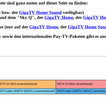
 sind ganz unten auf dieser Seite zu finden:
e
bzw. der
GigaTV Home Sound
verfügbar)
 auf dem "Sky Q", der
GigaTV Home
, der
GigaTV Ho
e (nur auf der
GigaTV Home
, der
GigaTV Home Sou
sowie den internationalen Pay-TV-Paketen gibt es au
DTV (H.264) unverschlüsselt
SDTV (H.264) verschlüsselt
DTV oder UHDTV (HEVC) unverschlüsselt
HDTV oder UHDTV (HEVC) verschlüss