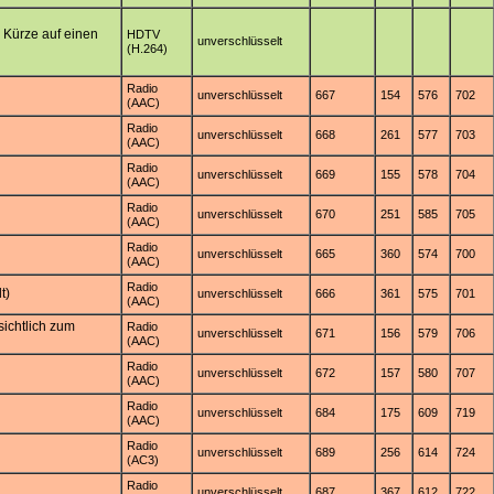
n Kürze auf einen
HDTV
unverschlüsselt
(H.264)
Radio
unverschlüsselt
667
154
576
702
(AAC)
Radio
unverschlüsselt
668
261
577
703
(AAC)
Radio
unverschlüsselt
669
155
578
704
(AAC)
Radio
unverschlüsselt
670
251
585
705
(AAC)
Radio
unverschlüsselt
665
360
574
700
(AAC)
Radio
t)
unverschlüsselt
666
361
575
701
(AAC)
ichtlich zum
Radio
unverschlüsselt
671
156
579
706
(AAC)
Radio
unverschlüsselt
672
157
580
707
(AAC)
Radio
unverschlüsselt
684
175
609
719
(AAC)
Radio
unverschlüsselt
689
256
614
724
(AC3)
Radio
unverschlüsselt
687
367
612
722