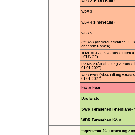
(Rhein-Ruhr)
WDR 2
WDR 3
(Rhein-Ruhr)
WDR 4
WDR 5
(ab voraussichtlich 01.0
COSMO
anderem Namen)
(ab voraussichtlich 
1LIVE diGGi
LOUNGE)
(Abschaltung voraussic
Die Maus
01.01.2027)
(Abschaltung voraussi
WDR Event
01.01.2027)
Fix & Foxi
Das Erste
SWR Fernsehen Rheinland-P
WDR Fernsehen Köln
tagesschau24
(Einstellung zum