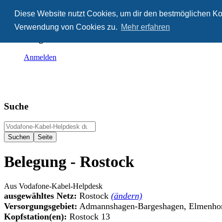
Diese Website nutzt Cookies, um dir den bestmöglichen Kom
Anonym
Verwendung von Cookies zu.
Mehr erfahren
Nicht angemeldet
Anmelden
Suche
Belegung - Rostock
Aus Vodafone-Kabel-Helpdesk
ausgewähltes Netz:
Rostock
(ändern)
Versorgungsgebiet:
Admannshagen-Bargeshagen, Elmenhorst
Kopfstation(en):
Rostock 13