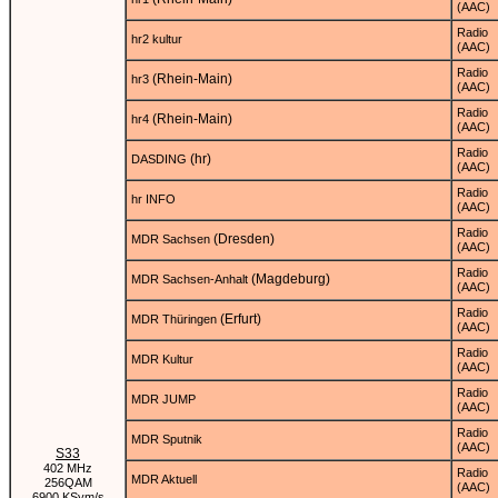
(AAC)
Radio
hr2 kultur
(AAC)
Radio
(Rhein-Main)
hr3
(AAC)
Radio
(Rhein-Main)
hr4
(AAC)
Radio
(hr)
DASDING
(AAC)
Radio
hr INFO
(AAC)
Radio
(Dresden)
MDR Sachsen
(AAC)
Radio
(Magdeburg)
MDR Sachsen-Anhalt
(AAC)
Radio
(Erfurt)
MDR Thüringen
(AAC)
Radio
MDR Kultur
(AAC)
Radio
MDR JUMP
(AAC)
Radio
MDR Sputnik
(AAC)
S33
402 MHz
Radio
MDR Aktuell
256QAM
(AAC)
6900 KSym/s