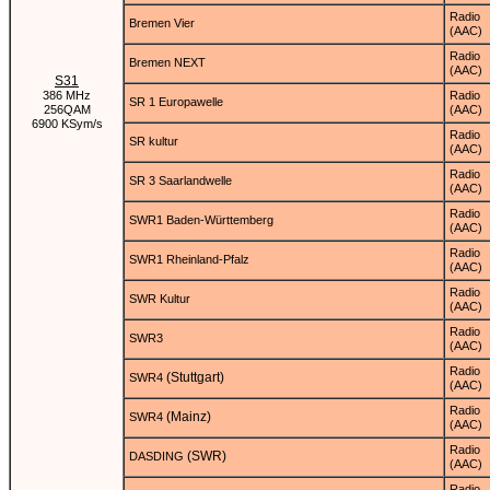
Radio
Bremen Vier
(AAC)
Radio
Bremen NEXT
(AAC)
S31
386 MHz
Radio
SR 1 Europawelle
256QAM
(AAC)
6900 KSym/s
Radio
SR kultur
(AAC)
Radio
SR 3 Saarlandwelle
(AAC)
Radio
SWR1 Baden-Württemberg
(AAC)
Radio
SWR1 Rheinland-Pfalz
(AAC)
Radio
SWR Kultur
(AAC)
Radio
SWR3
(AAC)
Radio
(Stuttgart)
SWR4
(AAC)
Radio
(Mainz)
SWR4
(AAC)
Radio
(SWR)
DASDING
(AAC)
Radio