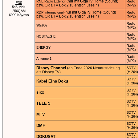
(nur mit GigaTV Home (Sound)
RNE Radio Exterior
Radio
E30
bzw. Giga TV Box 2 zu entschlüsseln)
(MP2)
546 MHz
256QAM
(nur mit GigaTV Home (Sound)
RDP Internacional
Radio
6900 KSym/s
bzw. Giga TV Box 2 zu entschlüsseln)
(MP2)
Radio
90s90s
(MP2)
Radio
NOSTALGIE
(MP2)
Radio
ENERGY
(MP2)
Radio
Antenne 1
(MP2)
Disney Channel
(ab Ende 2026 Neuausrichtung
SDTV
als Disney TV)
(H.264)
SDTV
Kabel Eins Doku
(H.264)
SDTV
sixx
(H.264)
SDTV
TELE 5
(H.264)
SDTV
MTV
(H.264)
SDTV
DMF
(H.264)
SDTV
DOKUSAT