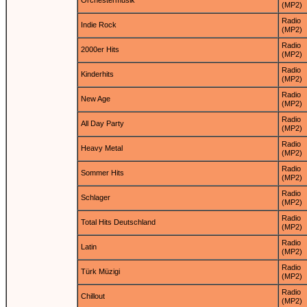
Orchestermusik
(MP2)
Radio
Indie Rock
(MP2)
Radio
2000er Hits
(MP2)
Radio
Kinderhits
(MP2)
Radio
New Age
(MP2)
Radio
All Day Party
(MP2)
Radio
Heavy Metal
(MP2)
Radio
Sommer Hits
(MP2)
Radio
Schlager
(MP2)
Radio
Total Hits Deutschland
(MP2)
Radio
Latin
(MP2)
Radio
Türk Müzigi
(MP2)
Radio
Chillout
(MP2)