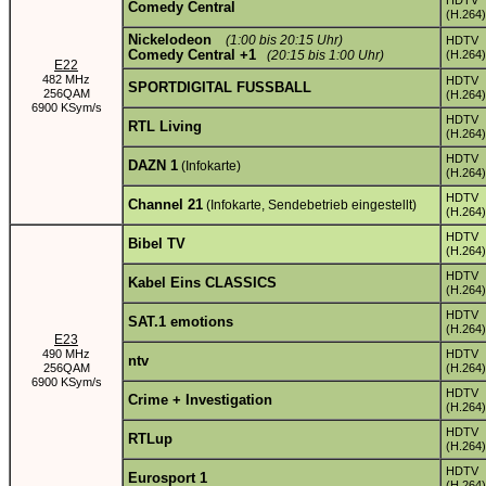
HDTV
Comedy Central
(H.264)
Nickelodeon
(1:00 bis 20:15 Uhr)
HDTV
Comedy Central +1
(20:15 bis 1:00 Uhr)
(H.264)
E22
482 MHz
HDTV
SPORTDIGITAL FUSSBALL
256QAM
(H.264)
6900 KSym/s
HDTV
RTL Living
(H.264)
HDTV
DAZN 1
(Infokarte)
(H.264)
HDTV
Channel 21
(Infokarte, Sendebetrieb eingestellt)
(H.264)
HDTV
Bibel TV
(H.264)
HDTV
Kabel Eins CLASSICS
(H.264)
HDTV
SAT.1 emotions
(H.264)
E23
490 MHz
HDTV
ntv
256QAM
(H.264)
6900 KSym/s
HDTV
Crime + Investigation
(H.264)
HDTV
RTLup
(H.264)
HDTV
Eurosport 1
(H.264)