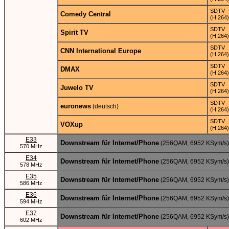
SDTV
Comedy Central
(H.264)
SDTV
Spirit TV
(H.264)
SDTV
CNN International Europe
(H.264)
SDTV
DMAX
(H.264)
SDTV
Juwelo TV
(H.264)
SDTV
euronews
(deutsch)
(H.264)
SDTV
VOXup
(H.264)
E33
Downstream für Internet/Phone
(256QAM, 6952 KSym/s)
570 MHz
E34
Downstream für Internet/Phone
(256QAM, 6952 KSym/s)
578 MHz
E35
Downstream für Internet/Phone
(256QAM, 6952 KSym/s)
586 MHz
E36
Downstream für Internet/Phone
(256QAM, 6952 KSym/s)
594 MHz
E37
Downstream für Internet/Phone
(256QAM, 6952 KSym/s)
602 MHz