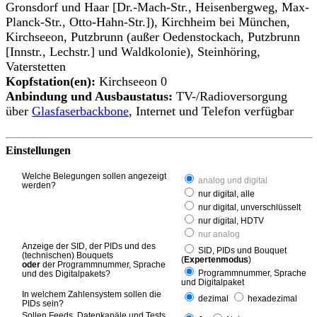
Gronsdorf und Haar [Dr.-Mach-Str., Heisenbergweg, Max-
Planck-Str., Otto-Hahn-Str.]), Kirchheim bei München,
Kirchseeon, Putzbrunn (außer Oedenstockach, Putzbrunn
[Innstr., Lechstr.] und Waldkolonie), Steinhöring,
Vaterstetten
Kopfstation(en):
Kirchseeon 0
Anbindung und Ausbaustatus:
TV-/Radioversorgung
über
Glasfaserbackbone
, Internet und Telefon verfügbar
Einstellungen
Welche Belegungen sollen angezeigt
analog und digital
werden?
nur digital, alle
nur digital, unverschlüsselt
nur digital, HDTV
nur analog
Anzeige der SID, der PIDs und des
SID, PIDs und Bouquet
(technischen) Bouquets
(
Expertenmodus
)
oder
der Programmnummer, Sprache
Programmnummer, Sprache
und des Digitalpakets?
und Digitalpaket
In welchem Zahlensystem sollen die
dezimal
hexadezimal
PIDs sein?
Sollen Feeds, Datenkanäle und Tests