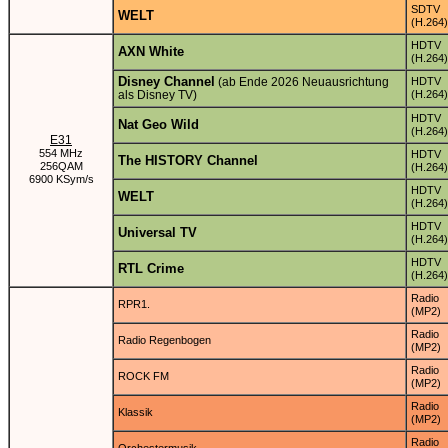
SDTV
WELT
(H.264)
HDTV
AXN White
(H.264)
Disney Channel
(ab Ende 2026 Neuausrichtung
HDTV
als Disney TV)
(H.264)
HDTV
Nat Geo Wild
(H.264)
E31
554 MHz
HDTV
The HISTORY Channel
256QAM
(H.264)
6900 KSym/s
HDTV
WELT
(H.264)
HDTV
Universal TV
(H.264)
HDTV
RTL Crime
(H.264)
Radio
RPR1.
(MP2)
Radio
Radio Regenbogen
(MP2)
Radio
ROCK FM
(MP2)
Radio
Klassik
(MP2)
Radio