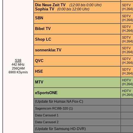
Die Neue Zeit TV
(12:00 bis 0:00 Uhr)
SDTV
Sophia TV
(0:00 bis 12:00 Uhr)
(H.264)
SDTV
SBN
(H.264)
SDTV
Bibel TV
(H.264)
SDTV
Shop LC
(H.264)
SDTV
sonnenklar.TV
(H.264)
SDTV
S38
QVC
(H.264)
442 MHz
256QAM
SDTV
HSE
6900 KSym/s
(H.264)
HDTV
MTV
(H.264)
HDTV
eSportsONE
(H.264)
(Update für Humax NA Fox-C)
Sagemcom RCI88-320 (1)
Data Carousel 1
Data Carousel 2
(Update für Samsung HD-DVR)