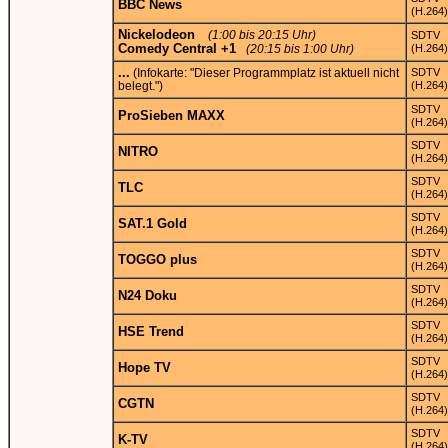
BBC News
(H.264)
Nickelodeon
(1:00 bis 20:15 Uhr)
SDTV
Comedy Central +1
(20:15 bis 1:00 Uhr)
(H.264)
...
(Infokarte: "Dieser Programmplatz ist aktuell nicht
SDTV
belegt.")
(H.264)
SDTV
ProSieben MAXX
(H.264)
SDTV
NITRO
(H.264)
SDTV
TLC
(H.264)
SDTV
SAT.1 Gold
(H.264)
SDTV
TOGGO plus
(H.264)
SDTV
N24 Doku
(H.264)
SDTV
HSE Trend
(H.264)
SDTV
Hope TV
(H.264)
SDTV
CGTN
(H.264)
SDTV
K-TV
(H.264)