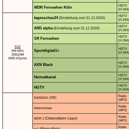
HDTV
WDR Fernsehen Köln
(H.264)
HDTV
tagesschau24
(Einstellung zum 31.12.2026)
(H.264)
HDTV
ARD alpha
(Einstellung zum 31.12.2026)
(H.264)
HDTV
SR Fernsehen
(H.264)
S32
HDTV
Sportdigital1+
394 MHz
(H.264)
256QAM
6900 KSym/s
HDTV
AXN Black
(H.264)
HDTV
Heimatkanal
(H.264)
HDTV
HGTV
(H.264)
Radio
(SR)
DASDING
(MP2)
Radio
AntenneSaar
(MP2)
Radio
(Ostwestfalen-Lippe)
WDR 2
(MP2)
Radio
(Rhein-Main)
hr1