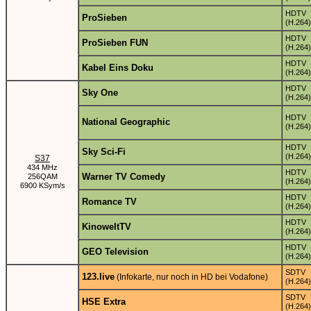
HDTV
ProSieben
(H.264)
HDTV
ProSieben FUN
(H.264)
HDTV
Kabel Eins Doku
(H.264)
HDTV
Sky One
(H.264)
HDTV
National Geographic
(H.264)
HDTV
Sky Sci-Fi
(H.264)
S37
434 MHz
HDTV
Warner TV Comedy
256QAM
(H.264)
6900 KSym/s
HDTV
Romance TV
(H.264)
HDTV
KinoweltTV
(H.264)
HDTV
GEO Television
(H.264)
SDTV
123.live
(Infokarte, nur noch in HD bei Vodafone)
(H.264)
SDTV
HSE Extra
(H.264)