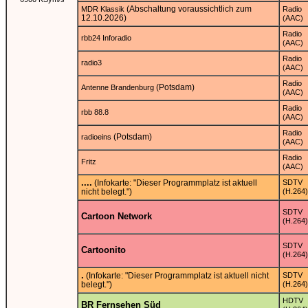
(Abschaltung voraussichtlich zum
MDR Klassik
Radio
12.10.2026)
(AAC)
Radio
rbb24 Inforadio
(AAC)
Radio
radio3
(AAC)
Radio
(Potsdam)
Antenne Brandenburg
(AAC)
Radio
rbb 88.8
(AAC)
Radio
(Potsdam)
radioeins
(AAC)
Radio
Fritz
(AAC)
....
(Infokarte: "Dieser Programmplatz ist aktuell
SDTV
nicht belegt.")
(H.264)
SDTV
Cartoon Network
(H.264)
SDTV
Cartoonito
(H.264)
.
(Infokarte: "Dieser Programmplatz ist aktuell nicht
SDTV
belegt.")
(H.264)
HDTV
BR Fernsehen Süd