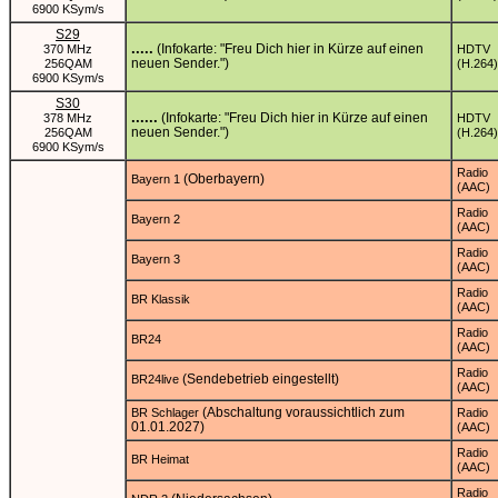
6900 KSym/s
S29
.....
(Infokarte: "Freu Dich hier in Kürze auf einen
370 MHz
HDTV
neuen Sender.")
256QAM
(H.264)
6900 KSym/s
S30
......
(Infokarte: "Freu Dich hier in Kürze auf einen
378 MHz
HDTV
neuen Sender.")
256QAM
(H.264)
6900 KSym/s
Radio
(Oberbayern)
Bayern 1
(AAC)
Radio
Bayern 2
(AAC)
Radio
Bayern 3
(AAC)
Radio
BR Klassik
(AAC)
Radio
BR24
(AAC)
Radio
(Sendebetrieb eingestellt)
BR24live
(AAC)
(Abschaltung voraussichtlich zum
BR Schlager
Radio
01.01.2027)
(AAC)
Radio
BR Heimat
(AAC)
Radio