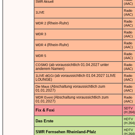
SWR Aktuell
(AAC)
Radio
1LIVE
(AAC)
Radio
(Rhein-Ruhr)
WDR 2
(AAC)
Radio
WDR 3
(AAC)
Radio
(Rhein-Ruhr)
WDR 4
(AAC)
Radio
WDR 5
(AAC)
(ab voraussichtlich 01.04.2027 unter
COSMO
Radio
anderem Namen)
(AAC)
(ab voraussichtlich 01.04.2027 1LIVE
1LIVE diGGi
Radio
LOUNGE)
(AAC)
(Abschaltung voraussichtlich zum
Die Maus
Radio
01.01.2027)
(AAC)
(Abschaltung voraussichtlich zum
WDR Event
Radio
01.01.2027)
(AAC)
SDTV
Fix & Foxi
(H.264)
HDTV
Das Erste
(H.264)
HDTV
SWR Fernsehen Rheinland-Pfalz
(H.264)