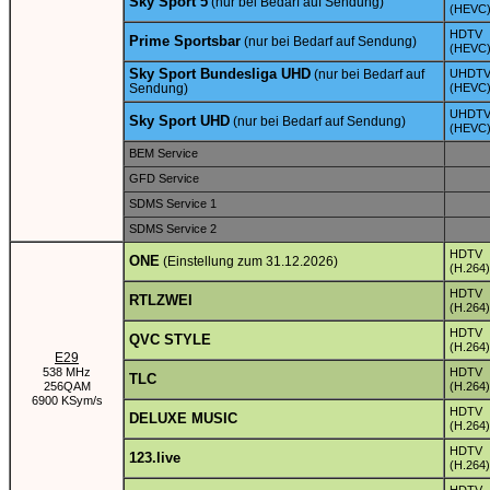
Sky Sport 5
(nur bei Bedarf auf Sendung)
(HEVC
HDTV
Prime Sportsbar
(nur bei Bedarf auf Sendung)
(HEVC
Sky Sport Bundesliga UHD
(nur bei Bedarf auf
UHDT
Sendung)
(HEVC
UHDT
Sky Sport UHD
(nur bei Bedarf auf Sendung)
(HEVC
BEM Service
GFD Service
SDMS Service 1
SDMS Service 2
HDTV
ONE
(Einstellung zum 31.12.2026)
(H.264)
HDTV
RTLZWEI
(H.264)
HDTV
QVC STYLE
(H.264)
E29
538 MHz
HDTV
TLC
256QAM
(H.264)
6900 KSym/s
HDTV
DELUXE MUSIC
(H.264)
HDTV
123.live
(H.264)