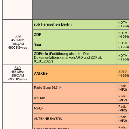
HDTV
rbb Fernsehen Berlin
(H.264)
HDTV
ZDF
S39
(H.264)
450 MHz
HDTV
256QAM
3sat
(H.264)
6900 KSym/s
ZDFinfo
(Fortführung als info - Der
HDTV
Dokumentationskanal von ARD und ZDF ab
(H.264)
01.01.2027)
S40
458 MHz
SDTV
ANIXE+
256QAM
(H.264)
6900 KSym/s
Radio
Radio Gong 96,3 IN
(MP2)
Radio
089 Kult
(MP2)
Radio
M94,5
(MP2)
Radio
ANTENNE BAYERN
(MP2)
Radio