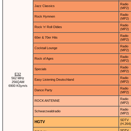
Radio
Jazz Classics
(MP2)
Radio
Rock Hymnen
(MP2)
Radio
Rock 'n' Roll Oldies
(MP2)
Radio
60er & 70er Hits
(MP2)
Radio
Cocktail Lounge
(MP2)
Radio
Rock of Ages
(MP2)
Radio
Specials
(MP2)
E32
Radio
562 MHz
Easy Listening Deutschland
(MP2)
256QAM
6900 KSym/s
Radio
Dance Party
(MP2)
Radio
ROCK ANTENNE
(MP2)
Radio
Schwarzwaldradio
(MP2)
SDTV
HGTV
(H.264)
SDTV