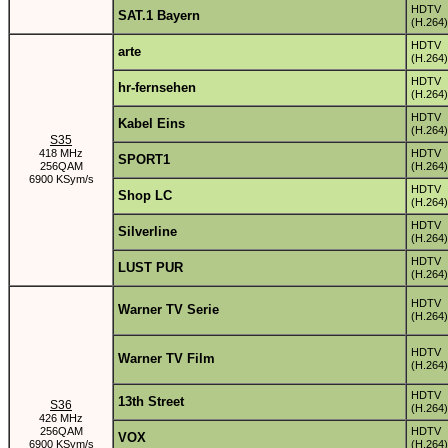
HDTV
SAT.1 Bayern
(H.264)
HDTV
arte
(H.264)
HDTV
hr-fernsehen
(H.264)
HDTV
Kabel Eins
(H.264)
S35
418 MHz
HDTV
SPORT1
256QAM
(H.264)
6900 KSym/s
HDTV
Shop LC
(H.264)
HDTV
Silverline
(H.264)
HDTV
LUST PUR
(H.264)
HDTV
Warner TV Serie
(H.264)
HDTV
Warner TV Film
(H.264)
HDTV
13th Street
S36
(H.264)
426 MHz
256QAM
HDTV
VOX
6900 KSym/s
(H.264)