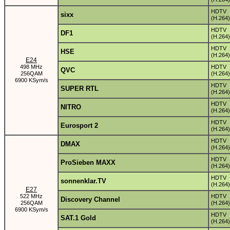
HDTV
sixx
(H.264)
HDTV
DF1
(H.264)
HDTV
HSE
(H.264)
E24
498 MHz
HDTV
QVC
256QAM
(H.264)
6900 KSym/s
HDTV
SUPER RTL
(H.264)
HDTV
NITRO
(H.264)
HDTV
Eurosport 2
(H.264)
HDTV
DMAX
(H.264)
HDTV
ProSieben MAXX
(H.264)
HDTV
sonnenklar.TV
(H.264)
E27
522 MHz
HDTV
Discovery Channel
256QAM
(H.264)
6900 KSym/s
HDTV
SAT.1 Gold
(H.264)