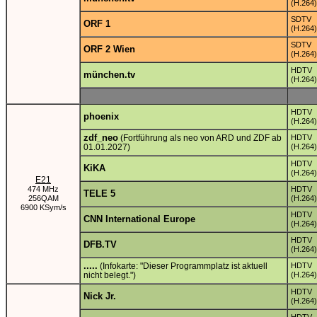
(H.264)
SDTV
ORF 1
(H.264)
SDTV
ORF 2 Wien
(H.264)
HDTV
münchen.tv
(H.264)
HDTV
phoenix
(H.264)
zdf_neo
(Fortführung als neo von ARD und ZDF ab
HDTV
01.01.2027)
(H.264)
HDTV
KiKA
(H.264)
E21
474 MHz
HDTV
TELE 5
256QAM
(H.264)
6900 KSym/s
HDTV
CNN International Europe
(H.264)
HDTV
DFB.TV
(H.264)
.....
(Infokarte: "Dieser Programmplatz ist aktuell
HDTV
nicht belegt.")
(H.264)
HDTV
Nick Jr.
(H.264)