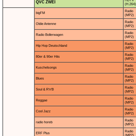
HDTV
QVC ZWEI
(H.264)
Radio
bigFM
(MP2)
Radio
Oldie Antenne
(MP2)
Radio
Radio Bollerwagen
(MP2)
Radio
Hip Hop Deutschland
(MP2)
Radio
80er & 90er Hits
(MP2)
Radio
Kuschelsongs
(MP2)
Radio
Blues
(MP2)
Radio
Soul & R'n'B
(MP2)
Radio
Reggae
(MP2)
Radio
Cool Jazz
(MP2)
Radio
radio horeb
(MP2)
Radio
ERF Plus
(MP2)