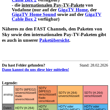
- die
internationalen Pay-TV-Pakete
von
Vodafone (nur auf der
GigaTV Home
, der
GigaTV Home Sound
sowie auf der
GigaTV
Cable Box 2
verfügbar)
Näheres zu den FAST Channels, den Paketen von
Sky sowie den internationalen Pay-TV-Paketen gibt
es auch in unserer
Paketübersicht
.
Du hast Fehler gefunden?
Stand: 28.02.2026
Dann kannst du uns diese hier mitteilen!
Legende:
SDTV
SDTV (MPEG2)
(MPEG2)
unverschlüsselt
SDTV (H.264)
SDTV (H.264)
analog
verschlüsselt
unverschlüsselt
verschlüsselt
Radio
Radio
unverschlüsselt
verschlüsselt
HDTV
HDTV oder
HDTV oder
Daten
HDTV (H.264)
(H.264)
UHDTV (HEVC)
UHDTV (HEVC)