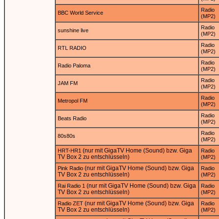
Radio
BBC World Service
(MP2)
Radio
sunshine live
(MP2)
Radio
RTL RADIO
(MP2)
Radio
Radio Paloma
(MP2)
Radio
JAM FM
(MP2)
Radio
Metropol FM
(MP2)
Radio
Beats Radio
(MP2)
Radio
80s80s
(MP2)
(nur mit GigaTV Home (Sound) bzw. Giga
HRT-HR1
Radio
TV Box 2 zu entschlüsseln)
(MP2)
(nur mit GigaTV Home (Sound) bzw. Giga
Pink Radio
Radio
TV Box 2 zu entschlüsseln)
(MP2)
(nur mit GigaTV Home (Sound) bzw. Giga
Rai Radio 1
Radio
TV Box 2 zu entschlüsseln)
(MP2)
(nur mit GigaTV Home (Sound) bzw. Giga
Radio ZET
Radio
TV Box 2 zu entschlüsseln)
(MP2)