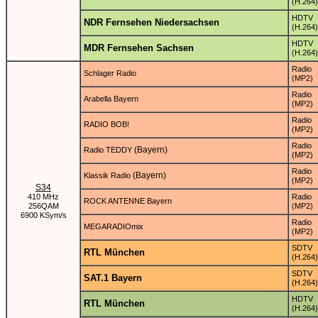
(H.264)
HDTV
NDR Fernsehen Niedersachsen
(H.264)
HDTV
MDR Fernsehen Sachsen
(H.264)
Radio
Schlager Radio
(MP2)
Radio
Arabella Bayern
(MP2)
Radio
RADIO BOB!
(MP2)
Radio
(Bayern)
Radio TEDDY
(MP2)
Radio
(Bayern)
Klassik Radio
(MP2)
S34
410 MHz
Radio
ROCK ANTENNE Bayern
256QAM
(MP2)
6900 KSym/s
Radio
MEGARADIOmix
(MP2)
SDTV
RTL München
(H.264)
SDTV
SAT.1 Bayern
(H.264)
HDTV
RTL München
(H.264)