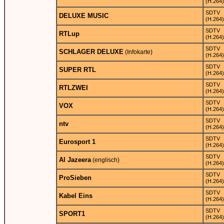
(H.264)
SDTV
DELUXE MUSIC
(H.264)
SDTV
RTLup
(H.264)
SDTV
SCHLAGER DELUXE
(Infokarte)
(H.264)
SDTV
SUPER RTL
(H.264)
SDTV
RTLZWEI
(H.264)
SDTV
VOX
(H.264)
SDTV
ntv
(H.264)
SDTV
Eurosport 1
(H.264)
SDTV
Al Jazeera
(englisch)
(H.264)
SDTV
ProSieben
(H.264)
SDTV
Kabel Eins
(H.264)
SDTV
SPORT1
(H.264)