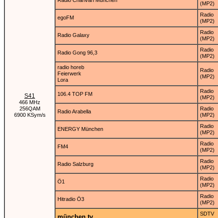
Radio Charivari München
(MP2)
Radio
egoFM
(MP2)
Radio
Radio Galaxy
(MP2)
Radio
Radio Gong 96,3
(MP2)
radio horeb
Radio
Feierwerk
(MP2)
Lora
Radio
106.4 TOP FM
S41
(MP2)
466 MHz
256QAM
Radio
Radio Arabella
6900 KSym/s
(MP2)
Radio
ENERGY München
(MP2)
Radio
FM4
(MP2)
Radio
Radio Salzburg
(MP2)
Radio
Ö1
(MP2)
Radio
Hitradio Ö3
(MP2)
SDTV
münchen.tv