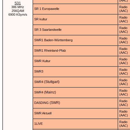
(AAC)
S31
386 MHz
Radio
SR 1 Europawelle
256QAM
(AAC)
6900 KSym/s
Radio
SR kultur
(AAC)
Radio
SR 3 Saarlandwelle
(AAC)
Radio
SWR1 Baden-Württemberg
(AAC)
Radio
SWR1 Rheinland-Pfalz
(AAC)
Radio
SWR Kultur
(AAC)
Radio
SWR3
(AAC)
Radio
(Stuttgart)
SWR4
(AAC)
Radio
(Mainz)
SWR4
(AAC)
Radio
(SWR)
DASDING
(AAC)
Radio
SWR Aktuell
(AAC)
Radio
1LIVE
(AAC)