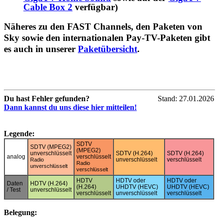
Cable Box 2
verfügbar)
Näheres zu den FAST Channels, den Paketen von
Sky sowie den internationalen Pay-TV-Paketen gibt
es auch in unserer
Paketübersicht
.
Du hast Fehler gefunden?
Stand: 27.01.2026
Dann kannst du uns diese hier mitteilen!
Legende:
SDTV
SDTV (MPEG2)
(MPEG2)
unverschlüsselt
SDTV (H.264)
SDTV (H.264)
analog
verschlüsselt
unverschlüsselt
verschlüsselt
Radio
Radio
unverschlüsselt
verschlüsselt
HDTV
HDTV oder
HDTV oder
Daten
HDTV (H.264)
(H.264)
UHDTV (HEVC)
UHDTV (HEVC)
/ Test
unverschlüsselt
verschlüsselt
unverschlüsselt
verschlüsselt
Belegung: