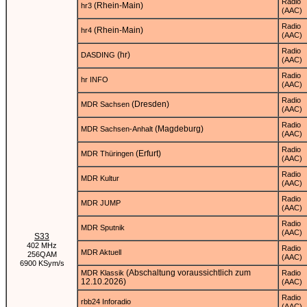
Radio
(Rhein-Main)
hr3
(AAC)
Radio
(Rhein-Main)
hr4
(AAC)
Radio
(hr)
DASDING
(AAC)
Radio
hr INFO
(AAC)
Radio
(Dresden)
MDR Sachsen
(AAC)
Radio
(Magdeburg)
MDR Sachsen-Anhalt
(AAC)
Radio
(Erfurt)
MDR Thüringen
(AAC)
Radio
MDR Kultur
(AAC)
Radio
MDR JUMP
(AAC)
Radio
MDR Sputnik
(AAC)
S33
402 MHz
Radio
MDR Aktuell
256QAM
(AAC)
6900 KSym/s
(Abschaltung voraussichtlich zum
MDR Klassik
Radio
12.10.2026)
(AAC)
Radio
rbb24 Inforadio
(AAC)