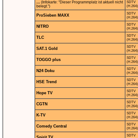
...
(Infokarte: "Dieser Programmplatz ist aktuell nicht
SDTV
belegt.")
(H.264)
SDTV
ProSieben MAXX
(H.264)
SDTV
NITRO
(H.264)
SDTV
TLC
(H.264)
SDTV
SAT.1 Gold
(H.264)
SDTV
TOGGO plus
(H.264)
SDTV
N24 Doku
(H.264)
SDTV
HSE Trend
(H.264)
SDTV
Hope TV
(H.264)
SDTV
CGTN
(H.264)
SDTV
K-TV
(H.264)
SDTV
Comedy Central
(H.264)
SDTV
Spirit TV