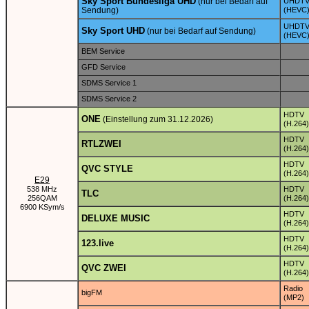
Sky Sport Bundesliga UHD
(nur bei Bedarf auf
UHDT
Sendung)
(HEVC
UHDT
Sky Sport UHD
(nur bei Bedarf auf Sendung)
(HEVC
BEM Service
GFD Service
SDMS Service 1
SDMS Service 2
HDTV
ONE
(Einstellung zum 31.12.2026)
(H.264)
HDTV
RTLZWEI
(H.264)
HDTV
QVC STYLE
(H.264)
E29
538 MHz
HDTV
TLC
256QAM
(H.264)
6900 KSym/s
HDTV
DELUXE MUSIC
(H.264)
HDTV
123.live
(H.264)
HDTV
QVC ZWEI
(H.264)
Radio
bigFM
(MP2)