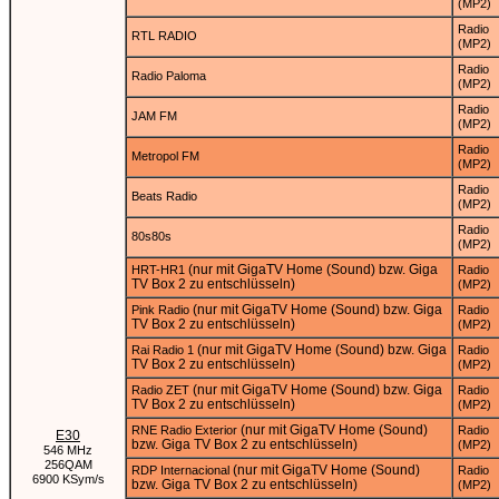
(MP2)
Radio
RTL RADIO
(MP2)
Radio
Radio Paloma
(MP2)
Radio
JAM FM
(MP2)
Radio
Metropol FM
(MP2)
Radio
Beats Radio
(MP2)
Radio
80s80s
(MP2)
(nur mit GigaTV Home (Sound) bzw. Giga
HRT-HR1
Radio
TV Box 2 zu entschlüsseln)
(MP2)
(nur mit GigaTV Home (Sound) bzw. Giga
Pink Radio
Radio
TV Box 2 zu entschlüsseln)
(MP2)
(nur mit GigaTV Home (Sound) bzw. Giga
Rai Radio 1
Radio
TV Box 2 zu entschlüsseln)
(MP2)
(nur mit GigaTV Home (Sound) bzw. Giga
Radio ZET
Radio
TV Box 2 zu entschlüsseln)
(MP2)
(nur mit GigaTV Home (Sound)
RNE Radio Exterior
Radio
E30
bzw. Giga TV Box 2 zu entschlüsseln)
(MP2)
546 MHz
256QAM
(nur mit GigaTV Home (Sound)
RDP Internacional
Radio
6900 KSym/s
bzw. Giga TV Box 2 zu entschlüsseln)
(MP2)