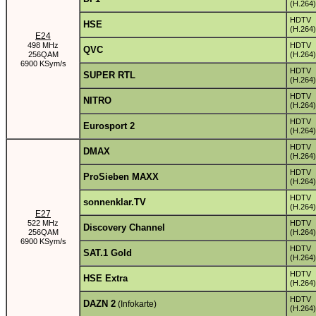
(H.264)
HDTV
HSE
(H.264)
E24
498 MHz
HDTV
QVC
256QAM
(H.264)
6900 KSym/s
HDTV
SUPER RTL
(H.264)
HDTV
NITRO
(H.264)
HDTV
Eurosport 2
(H.264)
HDTV
DMAX
(H.264)
HDTV
ProSieben MAXX
(H.264)
HDTV
sonnenklar.TV
(H.264)
E27
522 MHz
HDTV
Discovery Channel
256QAM
(H.264)
6900 KSym/s
HDTV
SAT.1 Gold
(H.264)
HDTV
HSE Extra
(H.264)
HDTV
DAZN 2
(Infokarte)
(H.264)