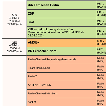
HDTV
rbb Fernsehen Berlin
(H.264)
HDTV
ZDF
S39
(H.264)
450 MHz
HDTV
256QAM
3sat
(H.264)
6900 KSym/s
ZDFinfo
(Fortführung als info - Der
HDTV
Dokumentationskanal von ARD und ZDF ab
(H.264)
01.01.2027)
SDTV
S40
ANIXE+
(H.264)
458 MHz
256QAM
HDTV
BR Fernsehen Nord
6900 KSym/s
(H.264)
Radio
(Neumarkt)
Radio Charivari Regensburg
(MP2)
Radio
Fiesta Mania Radio
(MP2)
Radio
Radio Z
(MP2)
Radio
ANTENNE BAYERN
(MP2)
Radio
Radio Charivari Nürnberg
(MP2)
Radio
egoFM
(MP2)