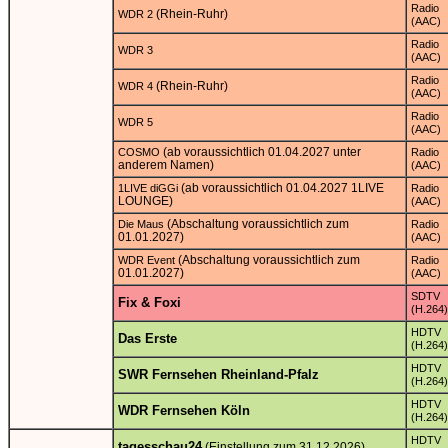
Radio
(Rhein-Ruhr)
WDR 2
(AAC)
Radio
WDR 3
(AAC)
Radio
(Rhein-Ruhr)
WDR 4
(AAC)
Radio
WDR 5
(AAC)
(ab voraussichtlich 01.04.2027 unter
COSMO
Radio
anderem Namen)
(AAC)
(ab voraussichtlich 01.04.2027 1LIVE
1LIVE diGGi
Radio
LOUNGE)
(AAC)
(Abschaltung voraussichtlich zum
Die Maus
Radio
01.01.2027)
(AAC)
(Abschaltung voraussichtlich zum
WDR Event
Radio
01.01.2027)
(AAC)
SDTV
Fix & Foxi
(H.264)
HDTV
Das Erste
(H.264)
HDTV
SWR Fernsehen Rheinland-Pfalz
(H.264)
HDTV
WDR Fernsehen Köln
(H.264)
HDTV
tagesschau24
(Einstellung zum 31.12.2026)