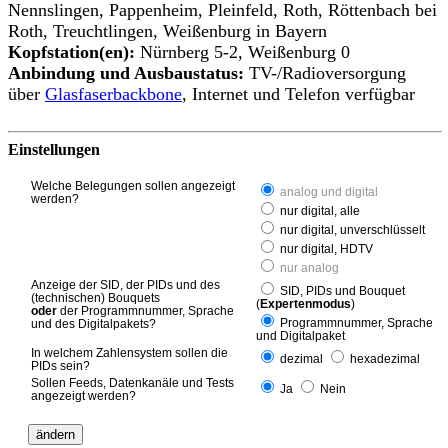
Nennslingen, Pappenheim, Pleinfeld, Roth, Röttenbach bei
Roth, Treuchtlingen, Weißenburg in Bayern
Kopfstation(en):
Nürnberg 5-2, Weißenburg 0
Anbindung und Ausbaustatus:
TV-/Radioversorgung
über
Glasfaserbackbone
, Internet und Telefon verfügbar
Einstellungen
Welche Belegungen sollen angezeigt
analog und digital
werden?
nur digital, alle
nur digital, unverschlüsselt
nur digital, HDTV
nur analog
Anzeige der SID, der PIDs und des
SID, PIDs und Bouquet
(technischen) Bouquets
(
Expertenmodus
)
oder
der Programmnummer, Sprache
Programmnummer, Sprache
und des Digitalpakets?
und Digitalpaket
In welchem Zahlensystem sollen die
dezimal
hexadezimal
PIDs sein?
Sollen Feeds, Datenkanäle und Tests
Ja
Nein
angezeigt werden?