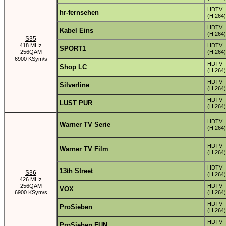
HDTV
hr-fernsehen
(H.264)
HDTV
Kabel Eins
(H.264)
S35
418 MHz
HDTV
SPORT1
256QAM
(H.264)
6900 KSym/s
HDTV
Shop LC
(H.264)
HDTV
Silverline
(H.264)
HDTV
LUST PUR
(H.264)
HDTV
Warner TV Serie
(H.264)
HDTV
Warner TV Film
(H.264)
HDTV
13th Street
S36
(H.264)
426 MHz
256QAM
HDTV
VOX
6900 KSym/s
(H.264)
HDTV
ProSieben
(H.264)
HDTV
ProSieben FUN