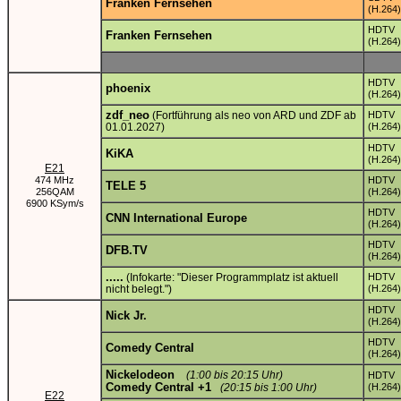
Franken Fernsehen
(H.264)
HDTV
Franken Fernsehen
(H.264)
HDTV
phoenix
(H.264)
zdf_neo
(Fortführung als neo von ARD und ZDF ab
HDTV
01.01.2027)
(H.264)
HDTV
KiKA
(H.264)
E21
474 MHz
HDTV
TELE 5
256QAM
(H.264)
6900 KSym/s
HDTV
CNN International Europe
(H.264)
HDTV
DFB.TV
(H.264)
.....
(Infokarte: "Dieser Programmplatz ist aktuell
HDTV
nicht belegt.")
(H.264)
HDTV
Nick Jr.
(H.264)
HDTV
Comedy Central
(H.264)
Nickelodeon
(1:00 bis 20:15 Uhr)
HDTV
Comedy Central +1
(20:15 bis 1:00 Uhr)
(H.264)
E22