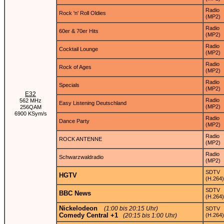
Radio
Rock 'n' Roll Oldies
(MP2)
Radio
60er & 70er Hits
(MP2)
Radio
Cocktail Lounge
(MP2)
Radio
Rock of Ages
(MP2)
Radio
Specials
(MP2)
E32
Radio
562 MHz
Easy Listening Deutschland
(MP2)
256QAM
6900 KSym/s
Radio
Dance Party
(MP2)
Radio
ROCK ANTENNE
(MP2)
Radio
Schwarzwaldradio
(MP2)
SDTV
HGTV
(H.264)
SDTV
BBC News
(H.264)
Nickelodeon
(1:00 bis 20:15 Uhr)
SDTV
Comedy Central +1
(20:15 bis 1:00 Uhr)
(H.264)