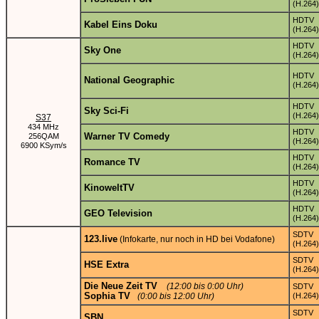
(H.264)
HDTV
Kabel Eins Doku
(H.264)
HDTV
Sky One
(H.264)
HDTV
National Geographic
(H.264)
HDTV
Sky Sci-Fi
(H.264)
S37
434 MHz
HDTV
Warner TV Comedy
256QAM
(H.264)
6900 KSym/s
HDTV
Romance TV
(H.264)
HDTV
KinoweltTV
(H.264)
HDTV
GEO Television
(H.264)
SDTV
123.live
(Infokarte, nur noch in HD bei Vodafone)
(H.264)
SDTV
HSE Extra
(H.264)
Die Neue Zeit TV
(12:00 bis 0:00 Uhr)
SDTV
Sophia TV
(0:00 bis 12:00 Uhr)
(H.264)
SDTV
SBN