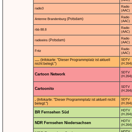
Radio
radio3
(AAC)
Radio
(Potsdam)
Antenne Brandenburg
(AAC)
Radio
rbb 88.8
(AAC)
Radio
(Potsdam)
radioeins
(AAC)
Radio
Fritz
(AAC)
....
(Infokarte: "Dieser Programmplatz ist aktuell
SDTV
nicht belegt.")
(H.264)
SDTV
Cartoon Network
(H.264)
SDTV
Cartoonito
(H.264)
.
(Infokarte: "Dieser Programmplatz ist aktuell nicht
SDTV
belegt.")
(H.264)
HDTV
BR Fernsehen Süd
(H.264)
HDTV
NDR Fernsehen Niedersachsen
(H.264)
HDTV