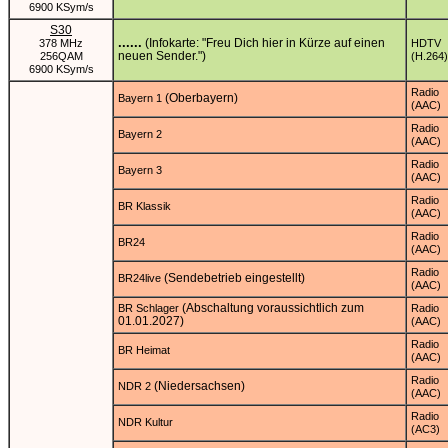
6900 KSym/s
S30
......
(Infokarte: "Freu Dich hier in Kürze auf einen
378 MHz
HDTV
neuen Sender.")
256QAM
(H.264)
6900 KSym/s
Radio
(Oberbayern)
Bayern 1
(AAC)
Radio
Bayern 2
(AAC)
Radio
Bayern 3
(AAC)
Radio
BR Klassik
(AAC)
Radio
BR24
(AAC)
Radio
(Sendebetrieb eingestellt)
BR24live
(AAC)
(Abschaltung voraussichtlich zum
BR Schlager
Radio
01.01.2027)
(AAC)
Radio
BR Heimat
(AAC)
Radio
(Niedersachsen)
NDR 2
(AAC)
Radio
NDR Kultur
(AC3)