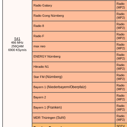
Radio
Radio Galaxy
(MP2)
Radio
Radio Gong Nürnberg
(MP2)
Radio
Radio 8
(MP2)
Radio
Radio F
(MP2)
S41
466 MHz
Radio
256QAM
max neo
(MP2)
6900 KSym/s
Radio
ENERGY Nürnberg
(MP2)
Radio
Hitradio N1
(MP2)
Radio
(Nürnberg)
Star FM
(MP2)
Radio
(Niederbayern/Oberpfalz)
Bayern 1
(MP2)
Radio
Bayern 2
(MP2)
Radio
(Franken)
Bayern 1
(MP2)
Radio
(Suhl)
MDR Thüringen
(MP2)
SDTV