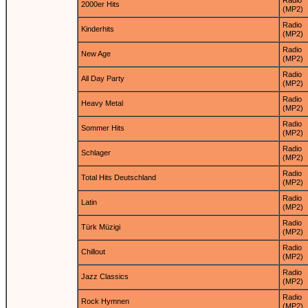
Radio
2000er Hits
(MP2)
Radio
Kinderhits
(MP2)
Radio
New Age
(MP2)
Radio
All Day Party
(MP2)
Radio
Heavy Metal
(MP2)
Radio
Sommer Hits
(MP2)
Radio
Schlager
(MP2)
Radio
Total Hits Deutschland
(MP2)
Radio
Latin
(MP2)
Radio
Türk Müzigi
(MP2)
Radio
Chillout
(MP2)
Radio
Jazz Classics
(MP2)
Radio
Rock Hymnen
(MP2)