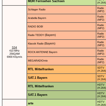
MDR Fernsehen Sachsen
(H.264)
Radio
Schlager Radio
(MP2)
Radio
Arabella Bayern
(MP2)
Radio
RADIO BOB!
(MP2)
Radio
(Bayern)
Radio TEDDY
(MP2)
Radio
(Bayern)
Klassik Radio
(MP2)
S34
410 MHz
Radio
ROCK ANTENNE Bayern
256QAM
(MP2)
6900 KSym/s
Radio
MEGARADIOmix
(MP2)
SDTV
RTL Mittelfranken
(H.264)
SDTV
SAT.1 Bayern
(H.264)
HDTV
RTL Mittelfranken
(H.264)
HDTV
SAT.1 Bayern
(H.264)
HDTV
arte
(H.264)