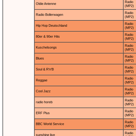
Radio
Oldie Antenne
(MP2)
Radio
Radio Bollerwagen
(MP2)
Radio
Hip Hop Deutschland
(MP2)
Radio
80er & 90er Hits
(MP2)
Radio
Kuschelsongs
(MP2)
Radio
Blues
(MP2)
Radio
Soul & R'n'B
(MP2)
Radio
Reggae
(MP2)
Radio
Cool Jazz
(MP2)
Radio
radio horeb
(MP2)
Radio
ERF Plus
(MP2)
Radio
BBC World Service
(MP2)
Radio
sunshine live