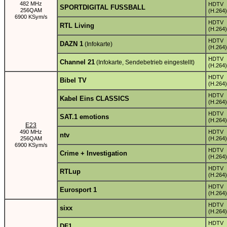
482 MHz
HDTV
SPORTDIGITAL FUSSBALL
256QAM
(H.264)
6900 KSym/s
HDTV
RTL Living
(H.264)
HDTV
DAZN 1
(Infokarte)
(H.264)
HDTV
Channel 21
(Infokarte, Sendebetrieb eingestellt)
(H.264)
HDTV
Bibel TV
(H.264)
HDTV
Kabel Eins CLASSICS
(H.264)
HDTV
SAT.1 emotions
(H.264)
E23
490 MHz
HDTV
ntv
256QAM
(H.264)
6900 KSym/s
HDTV
Crime + Investigation
(H.264)
HDTV
RTLup
(H.264)
HDTV
Eurosport 1
(H.264)
HDTV
sixx
(H.264)
HDTV
DF1