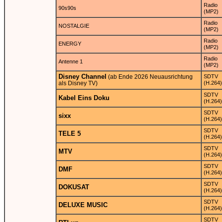
Radio
90s90s
(MP2)
Radio
NOSTALGIE
(MP2)
Radio
ENERGY
(MP2)
Radio
Antenne 1
(MP2)
Disney Channel
(ab Ende 2026 Neuausrichtung
SDTV
als Disney TV)
(H.264)
SDTV
Kabel Eins Doku
(H.264)
SDTV
sixx
(H.264)
SDTV
TELE 5
(H.264)
SDTV
MTV
(H.264)
SDTV
DMF
(H.264)
SDTV
DOKUSAT
(H.264)
SDTV
DELUXE MUSIC
(H.264)
SDTV