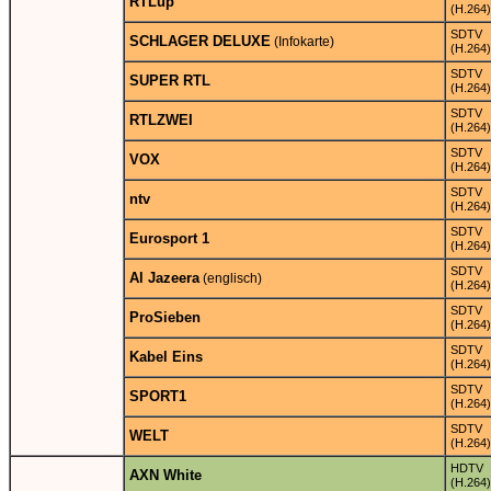
RTLup
(H.264)
SDTV
SCHLAGER DELUXE
(Infokarte)
(H.264)
SDTV
SUPER RTL
(H.264)
SDTV
RTLZWEI
(H.264)
SDTV
VOX
(H.264)
SDTV
ntv
(H.264)
SDTV
Eurosport 1
(H.264)
SDTV
Al Jazeera
(englisch)
(H.264)
SDTV
ProSieben
(H.264)
SDTV
Kabel Eins
(H.264)
SDTV
SPORT1
(H.264)
SDTV
WELT
(H.264)
HDTV
AXN White
(H.264)