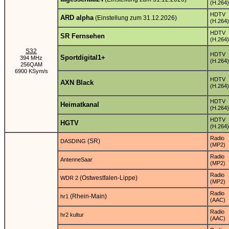
(H.264)
HDTV
ARD alpha
(Einstellung zum 31.12.2026)
(H.264)
HDTV
SR Fernsehen
(H.264)
S32
HDTV
Sportdigital1+
394 MHz
(H.264)
256QAM
6900 KSym/s
HDTV
AXN Black
(H.264)
HDTV
Heimatkanal
(H.264)
HDTV
HGTV
(H.264)
Radio
(SR)
DASDING
(MP2)
Radio
AntenneSaar
(MP2)
Radio
(Ostwestfalen-Lippe)
WDR 2
(MP2)
Radio
(Rhein-Main)
hr1
(AAC)
Radio
hr2 kultur
(AAC)