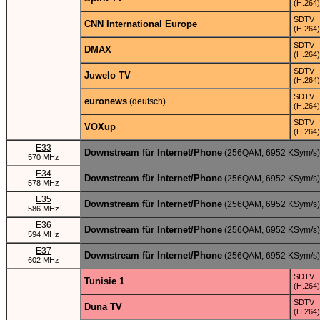
(H.264)
SDTV
CNN International Europe
(H.264)
SDTV
DMAX
(H.264)
SDTV
Juwelo TV
(H.264)
SDTV
euronews
(deutsch)
(H.264)
SDTV
VOXup
(H.264)
E33
Downstream für Internet/Phone
(256QAM, 6952 KSym/s)
570 MHz
E34
Downstream für Internet/Phone
(256QAM, 6952 KSym/s)
578 MHz
E35
Downstream für Internet/Phone
(256QAM, 6952 KSym/s)
586 MHz
E36
Downstream für Internet/Phone
(256QAM, 6952 KSym/s)
594 MHz
E37
Downstream für Internet/Phone
(256QAM, 6952 KSym/s)
602 MHz
SDTV
Tunisie 1
(H.264)
SDTV
Duna TV
(H.264)