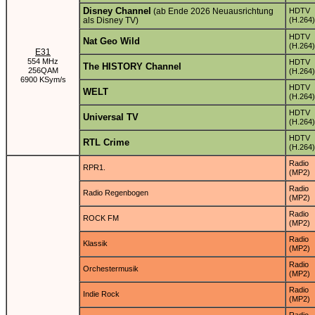
Disney Channel
(ab Ende 2026 Neuausrichtung
HDTV
als Disney TV)
(H.264)
HDTV
Nat Geo Wild
(H.264)
E31
554 MHz
HDTV
The HISTORY Channel
256QAM
(H.264)
6900 KSym/s
HDTV
WELT
(H.264)
HDTV
Universal TV
(H.264)
HDTV
RTL Crime
(H.264)
Radio
RPR1.
(MP2)
Radio
Radio Regenbogen
(MP2)
Radio
ROCK FM
(MP2)
Radio
Klassik
(MP2)
Radio
Orchestermusik
(MP2)
Radio
Indie Rock
(MP2)