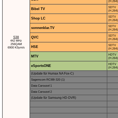
(H.264)
SDTV
Bibel TV
(H.264)
SDTV
Shop LC
(H.264)
SDTV
sonnenklar.TV
(H.264)
SDTV
S38
QVC
(H.264)
442 MHz
256QAM
SDTV
HSE
6900 KSym/s
(H.264)
HDTV
MTV
(H.264)
HDTV
eSportsONE
(H.264)
(Update für Humax NA Fox-C)
Sagemcom RCI88-320 (1)
Data Carousel 1
Data Carousel 2
(Update für Samsung HD-DVR)