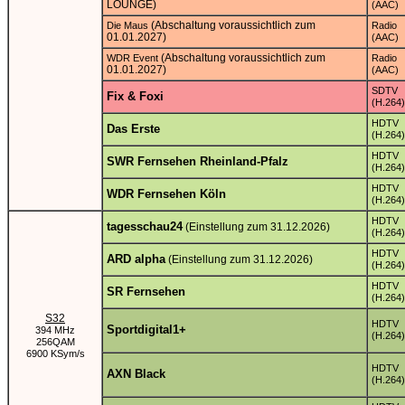
LOUNGE)
(AAC)
(Abschaltung voraussichtlich zum
Die Maus
Radio
01.01.2027)
(AAC)
(Abschaltung voraussichtlich zum
WDR Event
Radio
01.01.2027)
(AAC)
SDTV
Fix & Foxi
(H.264)
HDTV
Das Erste
(H.264)
HDTV
SWR Fernsehen Rheinland-Pfalz
(H.264)
HDTV
WDR Fernsehen Köln
(H.264)
HDTV
tagesschau24
(Einstellung zum 31.12.2026)
(H.264)
HDTV
ARD alpha
(Einstellung zum 31.12.2026)
(H.264)
HDTV
SR Fernsehen
(H.264)
S32
HDTV
Sportdigital1+
394 MHz
(H.264)
256QAM
6900 KSym/s
HDTV
AXN Black
(H.264)