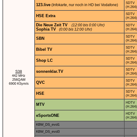
SDTV
123.live
(Infokarte, nur noch in HD bei Vodafone)
(H.264)
SDTV
HSE Extra
(H.264)
Die Neue Zeit TV
(12:00 bis 0:00 Uhr)
SDTV
Sophia TV
(0:00 bis 12:00 Uhr)
(H.264)
SDTV
SBN
(H.264)
SDTV
Bibel TV
(H.264)
SDTV
Shop LC
(H.264)
SDTV
sonnenklar.TV
S38
(H.264)
442 MHz
256QAM
SDTV
QVC
6900 KSym/s
(H.264)
SDTV
HSE
(H.264)
HDTV
MTV
(H.264)
HDTV
eSportsONE
(H.264)
KBW_DS_evol1
KBW_DS_evol3