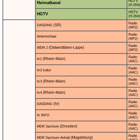
HDTV
Heimatkanal
(H.264)
HDTV
HGTV
(H.264)
Radio
(SR)
DASDING
(MP2)
Radio
AntenneSaar
(MP2)
Radio
(Ostwestfalen-Lippe)
WDR 2
(MP2)
Radio
(Rhein-Main)
hr1
(AAC)
Radio
hr2 kultur
(AAC)
Radio
(Rhein-Main)
hr3
(AAC)
Radio
(Rhein-Main)
hr4
(AAC)
Radio
(hr)
DASDING
(AAC)
Radio
hr INFO
(AAC)
Radio
(Dresden)
MDR Sachsen
(AAC)
Radio
(Magdeburg)
MDR Sachsen-Anhalt
(AAC)