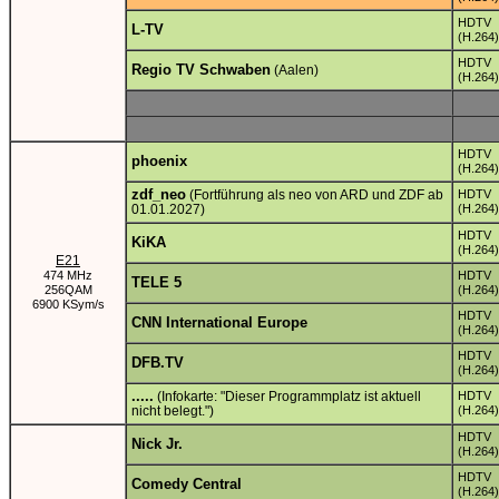
HDTV
L-TV
(H.264)
HDTV
Regio TV Schwaben
(Aalen)
(H.264)
HDTV
phoenix
(H.264)
zdf_neo
(Fortführung als neo von ARD und ZDF ab
HDTV
01.01.2027)
(H.264)
HDTV
KiKA
(H.264)
E21
474 MHz
HDTV
TELE 5
256QAM
(H.264)
6900 KSym/s
HDTV
CNN International Europe
(H.264)
HDTV
DFB.TV
(H.264)
.....
(Infokarte: "Dieser Programmplatz ist aktuell
HDTV
nicht belegt.")
(H.264)
HDTV
Nick Jr.
(H.264)
HDTV
Comedy Central
(H.264)