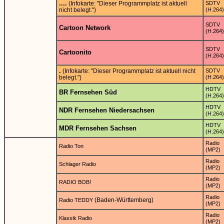
....
(Infokarte: "Dieser Programmplatz ist aktuell
SDTV
nicht belegt.")
(H.264)
SDTV
Cartoon Network
(H.264)
SDTV
Cartoonito
(H.264)
.
(Infokarte: "Dieser Programmplatz ist aktuell nicht
SDTV
belegt.")
(H.264)
HDTV
BR Fernsehen Süd
(H.264)
HDTV
NDR Fernsehen Niedersachsen
(H.264)
HDTV
MDR Fernsehen Sachsen
(H.264)
Radio
Radio Ton
(MP2)
Radio
Schlager Radio
(MP2)
Radio
RADIO BOB!
(MP2)
Radio
(Baden-Württemberg)
Radio TEDDY
(MP2)
Radio
Klassik Radio
(MP2)