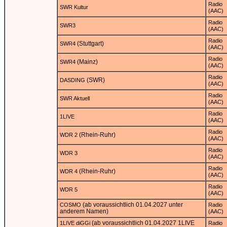
Radio
SWR Kultur
(AAC)
Radio
SWR3
(AAC)
Radio
(Stuttgart)
SWR4
(AAC)
Radio
(Mainz)
SWR4
(AAC)
Radio
(SWR)
DASDING
(AAC)
Radio
SWR Aktuell
(AAC)
Radio
1LIVE
(AAC)
Radio
(Rhein-Ruhr)
WDR 2
(AAC)
Radio
WDR 3
(AAC)
Radio
(Rhein-Ruhr)
WDR 4
(AAC)
Radio
WDR 5
(AAC)
(ab voraussichtlich 01.04.2027 unter
COSMO
Radio
anderem Namen)
(AAC)
(ab voraussichtlich 01.04.2027 1LIVE
1LIVE diGGi
Radio