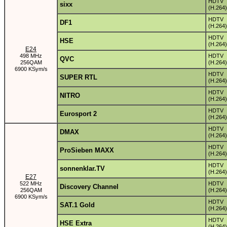
HDTV
sixx
(H.264)
HDTV
DF1
(H.264)
HDTV
HSE
(H.264)
E24
498 MHz
HDTV
QVC
256QAM
(H.264)
6900 KSym/s
HDTV
SUPER RTL
(H.264)
HDTV
NITRO
(H.264)
HDTV
Eurosport 2
(H.264)
HDTV
DMAX
(H.264)
HDTV
ProSieben MAXX
(H.264)
HDTV
sonnenklar.TV
(H.264)
E27
522 MHz
HDTV
Discovery Channel
256QAM
(H.264)
6900 KSym/s
HDTV
SAT.1 Gold
(H.264)
HDTV
HSE Extra
(H.264)