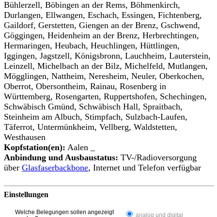
Bühlerzell, Böbingen an der Rems, Böhmenkirch,
Durlangen, Ellwangen, Eschach, Essingen, Fichtenberg,
Gaildorf, Gerstetten, Giengen an der Brenz, Gschwend,
Göggingen, Heidenheim an der Brenz, Herbrechtingen,
Hermaringen, Heubach, Heuchlingen, Hüttlingen,
Iggingen, Jagstzell, Königsbronn, Lauchheim, Lauterstein,
Leinzell, Michelbach an der Bilz, Michelfeld, Mutlangen,
Mögglingen, Nattheim, Neresheim, Neuler, Oberkochen,
Oberrot, Obersontheim, Rainau, Rosenberg in
Württemberg, Rosengarten, Ruppertshofen, Schechingen,
Schwäbisch Gmünd, Schwäbisch Hall, Spraitbach,
Steinheim am Albuch, Stimpfach, Sulzbach-Laufen,
Täferrot, Untermünkheim, Vellberg, Waldstetten,
Westhausen
Kopfstation(en):
Aalen _
Anbindung und Ausbaustatus:
TV-/Radioversorgung
über
Glasfaserbackbone
, Internet und Telefon verfügbar
Einstellungen
Welche Belegungen sollen angezeigt
analog und digital