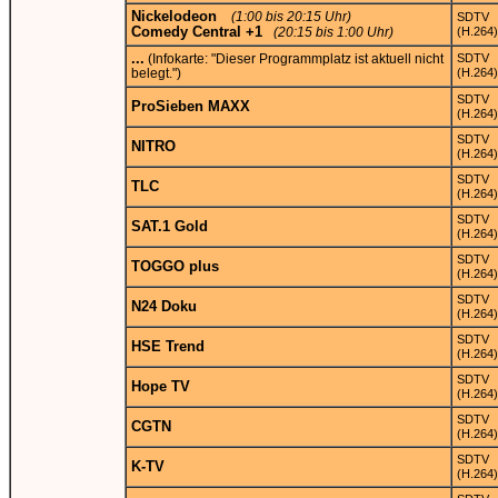
Nickelodeon
(1:00 bis 20:15 Uhr)
SDTV
Comedy Central +1
(20:15 bis 1:00 Uhr)
(H.264)
...
(Infokarte: "Dieser Programmplatz ist aktuell nicht
SDTV
belegt.")
(H.264)
SDTV
ProSieben MAXX
(H.264)
SDTV
NITRO
(H.264)
SDTV
TLC
(H.264)
SDTV
SAT.1 Gold
(H.264)
SDTV
TOGGO plus
(H.264)
SDTV
N24 Doku
(H.264)
SDTV
HSE Trend
(H.264)
SDTV
Hope TV
(H.264)
SDTV
CGTN
(H.264)
SDTV
K-TV
(H.264)