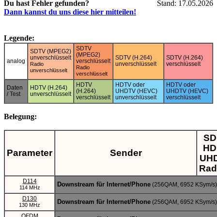
Du hast Fehler gefunden?
Stand: 17.05.2026
Dann kannst du uns diese hier mitteilen!
Legende:
SDTV
SDTV (MPEG2)
(MPEG2)
unverschlüsselt
SDTV (H.264)
SDTV (H.264)
analog
verschlüsselt
unverschlüsselt
verschlüsselt
Radio
Radio
unverschlüsselt
verschlüsselt
HDTV
HDTV oder
HDTV oder
Daten
HDTV (H.264)
(H.264)
UHDTV (HEVC)
UHDTV (HEVC)
/ Test
unverschlüsselt
verschlüsselt
unverschlüsselt
verschlüsselt
Belegung:
SD 
HD 
Parameter
Sender
UHD
Rad
D114
Downstream für Internet/Phone
(256QAM, 6952 KSym/s)
114 MHz
D130
Downstream für Internet/Phone
(256QAM, 6952 KSym/s)
130 MHz
OFDM