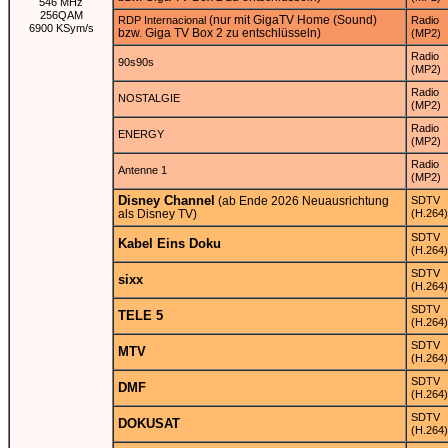
546 MHz
256QAM
(nur mit GigaTV Home (Sound)
RDP Internacional
Radio
6900 KSym/s
bzw. Giga TV Box 2 zu entschlüsseln)
(MP2)
Radio
90s90s
(MP2)
Radio
NOSTALGIE
(MP2)
Radio
ENERGY
(MP2)
Radio
Antenne 1
(MP2)
Disney Channel
(ab Ende 2026 Neuausrichtung
SDTV
als Disney TV)
(H.264)
SDTV
Kabel Eins Doku
(H.264)
SDTV
sixx
(H.264)
SDTV
TELE 5
(H.264)
SDTV
MTV
(H.264)
SDTV
DMF
(H.264)
SDTV
DOKUSAT
(H.264)