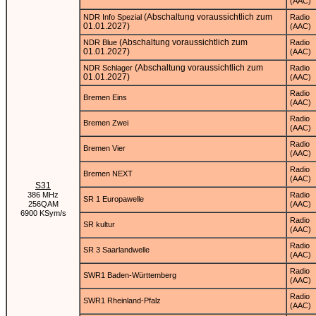
(AAC)
(Abschaltung voraussichtlich zum
NDR Info Spezial
Radio
01.01.2027)
(AAC)
(Abschaltung voraussichtlich zum
NDR Blue
Radio
01.01.2027)
(AAC)
(Abschaltung voraussichtlich zum
NDR Schlager
Radio
01.01.2027)
(AAC)
Radio
Bremen Eins
(AAC)
Radio
Bremen Zwei
(AAC)
Radio
Bremen Vier
(AAC)
Radio
Bremen NEXT
(AAC)
S31
386 MHz
Radio
SR 1 Europawelle
256QAM
(AAC)
6900 KSym/s
Radio
SR kultur
(AAC)
Radio
SR 3 Saarlandwelle
(AAC)
Radio
SWR1 Baden-Württemberg
(AAC)
Radio
SWR1 Rheinland-Pfalz
(AAC)