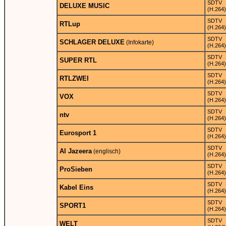
SDTV
DELUXE MUSIC
(H.264)
SDTV
RTLup
(H.264)
SDTV
SCHLAGER DELUXE
(Infokarte)
(H.264)
SDTV
SUPER RTL
(H.264)
SDTV
RTLZWEI
(H.264)
SDTV
VOX
(H.264)
SDTV
ntv
(H.264)
SDTV
Eurosport 1
(H.264)
SDTV
Al Jazeera
(englisch)
(H.264)
SDTV
ProSieben
(H.264)
SDTV
Kabel Eins
(H.264)
SDTV
SPORT1
(H.264)
SDTV
WELT