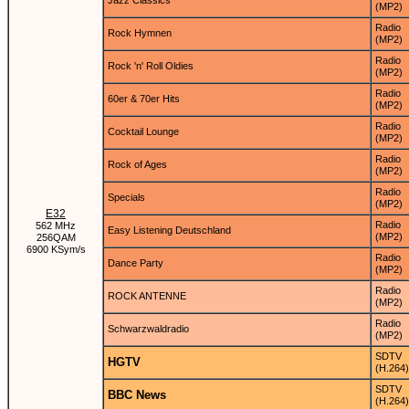
Jazz Classics
(MP2)
Radio
Rock Hymnen
(MP2)
Radio
Rock 'n' Roll Oldies
(MP2)
Radio
60er & 70er Hits
(MP2)
Radio
Cocktail Lounge
(MP2)
Radio
Rock of Ages
(MP2)
Radio
Specials
(MP2)
E32
Radio
562 MHz
Easy Listening Deutschland
(MP2)
256QAM
6900 KSym/s
Radio
Dance Party
(MP2)
Radio
ROCK ANTENNE
(MP2)
Radio
Schwarzwaldradio
(MP2)
SDTV
HGTV
(H.264)
SDTV
BBC News
(H.264)