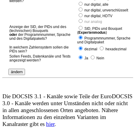
werden?
nur digital, alle
nur digital, unverschlüsselt
nur digital, HDTV
nur analog
Anzeige der SID, der PIDs und des
SID, PIDs und Bouquet
(technischen) Bouquets
(
Expertenmodus
)
oder
der Programmnummer, Sprache
Programmnummer, Sprache
und des Digitalpakets?
und Digitalpaket
In welchem Zahlensystem sollen die
dezimal
hexadezimal
PIDs sein?
Sollen Feeds, Datenkanäle und Tests
Ja
Nein
angezeigt werden?
Die DOCSIS 3.1 - Kanäle sowie Teile der EuroDOCSIS
3.0 - Kanäle werden unter Umständen nicht oder nicht
in allen angeschlossenen Orten angeboten. Nähere
Informationen zu den einzelnen Varianten im
Kanalraster gibt es
hier
.