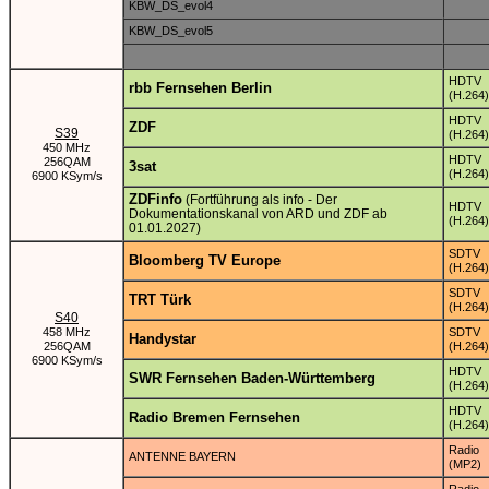
KBW_DS_evol4
KBW_DS_evol5
HDTV
rbb Fernsehen Berlin
(H.264)
HDTV
ZDF
S39
(H.264)
450 MHz
HDTV
256QAM
3sat
(H.264)
6900 KSym/s
ZDFinfo
(Fortführung als info - Der
HDTV
Dokumentationskanal von ARD und ZDF ab
(H.264)
01.01.2027)
SDTV
Bloomberg TV Europe
(H.264)
SDTV
TRT Türk
(H.264)
S40
458 MHz
SDTV
Handystar
256QAM
(H.264)
6900 KSym/s
HDTV
SWR Fernsehen Baden-Württemberg
(H.264)
HDTV
Radio Bremen Fernsehen
(H.264)
Radio
ANTENNE BAYERN
(MP2)