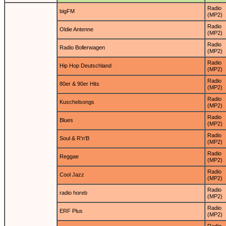
Radio
bigFM
(MP2)
Radio
Oldie Antenne
(MP2)
Radio
Radio Bollerwagen
(MP2)
Radio
Hip Hop Deutschland
(MP2)
Radio
80er & 90er Hits
(MP2)
Radio
Kuschelsongs
(MP2)
Radio
Blues
(MP2)
Radio
Soul & R'n'B
(MP2)
Radio
Reggae
(MP2)
Radio
Cool Jazz
(MP2)
Radio
radio horeb
(MP2)
Radio
ERF Plus
(MP2)