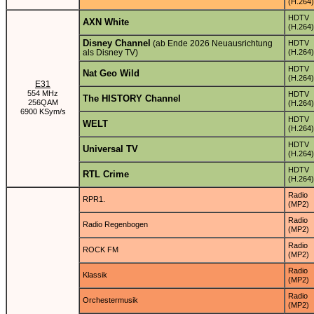
(H.264)
HDTV
AXN White
(H.264)
Disney Channel
(ab Ende 2026 Neuausrichtung
HDTV
als Disney TV)
(H.264)
HDTV
Nat Geo Wild
(H.264)
E31
554 MHz
HDTV
The HISTORY Channel
256QAM
(H.264)
6900 KSym/s
HDTV
WELT
(H.264)
HDTV
Universal TV
(H.264)
HDTV
RTL Crime
(H.264)
Radio
RPR1.
(MP2)
Radio
Radio Regenbogen
(MP2)
Radio
ROCK FM
(MP2)
Radio
Klassik
(MP2)
Radio
Orchestermusik
(MP2)