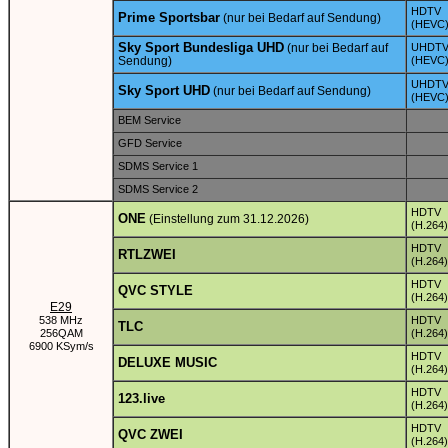
HDTV
Prime Sportsbar
(nur bei Bedarf auf Sendung)
(HEVC
Sky Sport Bundesliga UHD
(nur bei Bedarf auf
UHDT
Sendung)
(HEVC
UHDT
Sky Sport UHD
(nur bei Bedarf auf Sendung)
(HEVC
BEM Service
GFD Service
SDMS Service 1
SDMS Service 2
HDTV
ONE
(Einstellung zum 31.12.2026)
(H.264)
HDTV
RTLZWEI
(H.264)
HDTV
QVC STYLE
(H.264)
E29
538 MHz
HDTV
TLC
256QAM
(H.264)
6900 KSym/s
HDTV
DELUXE MUSIC
(H.264)
HDTV
123.live
(H.264)
HDTV
QVC ZWEI
(H.264)