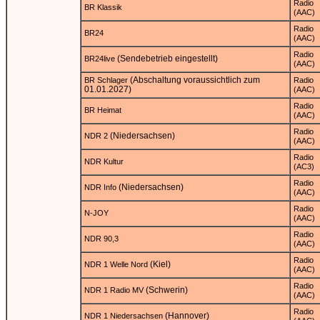
Radio
BR Klassik
(AAC)
Radio
BR24
(AAC)
Radio
(Sendebetrieb eingestellt)
BR24live
(AAC)
(Abschaltung voraussichtlich zum
BR Schlager
Radio
01.01.2027)
(AAC)
Radio
BR Heimat
(AAC)
Radio
(Niedersachsen)
NDR 2
(AAC)
Radio
NDR Kultur
(AC3)
Radio
(Niedersachsen)
NDR Info
(AAC)
Radio
N-JOY
(AAC)
Radio
NDR 90,3
(AAC)
Radio
(Kiel)
NDR 1 Welle Nord
(AAC)
Radio
(Schwerin)
NDR 1 Radio MV
(AAC)
Radio
(Hannover)
NDR 1 Niedersachsen