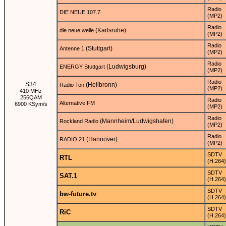
Radio
DIE NEUE 107.7
(MP2)
Radio
(Karlsruhe)
die neue welle
(MP2)
Radio
(Stuttgart)
Antenne 1
(MP2)
Radio
(Ludwigsburg)
ENERGY Stuttgart
(MP2)
Radio
S34
(Heilbronn)
Radio Ton
(MP2)
410 MHz
256QAM
Radio
Alternative FM
6900 KSym/s
(MP2)
Radio
(Mannheim/Ludwigshafen)
Rockland Radio
(MP2)
Radio
(Hannover)
RADIO 21
(MP2)
SDTV
RTL
(H.264)
SDTV
SAT.1
(H.264)
SDTV
bw-future.tv
(H.264)
SDTV
RiC
(H.264)