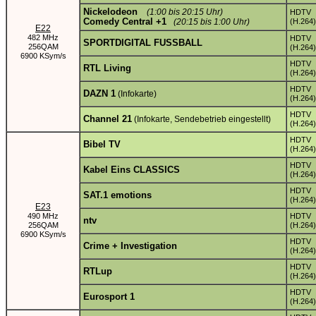
Nickelodeon
(1:00 bis 20:15 Uhr)
HDTV
Comedy Central +1
(20:15 bis 1:00 Uhr)
(H.264)
E22
482 MHz
HDTV
SPORTDIGITAL FUSSBALL
256QAM
(H.264)
6900 KSym/s
HDTV
RTL Living
(H.264)
HDTV
DAZN 1
(Infokarte)
(H.264)
HDTV
Channel 21
(Infokarte, Sendebetrieb eingestellt)
(H.264)
HDTV
Bibel TV
(H.264)
HDTV
Kabel Eins CLASSICS
(H.264)
HDTV
SAT.1 emotions
(H.264)
E23
490 MHz
HDTV
ntv
256QAM
(H.264)
6900 KSym/s
HDTV
Crime + Investigation
(H.264)
HDTV
RTLup
(H.264)
HDTV
Eurosport 1
(H.264)