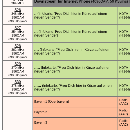
Downstream für Internet/Phone
(4096QAM, 50 KSym/s) [
264 MHz
S26
..
(Infokarte: "Freu Dich hier in Kürze auf einen
346 MHz
HDTV
neuen Sender.")
256QAM
(H.264)
6900 KSym/s
S27
...
(Infokarte: Freu Dich hier in Kürze auf einen
354 MHz
HDTV
neuen Sender)
256QAM
(H.264)
6900 KSym/s
S28
....
(Infokarte: "Freu Dich hier in Kürze auf einen
362 MHz
HDTV
neuen Sender.")
256QAM
(H.264)
6900 KSym/s
S29
.....
(Infokarte: "Freu Dich hier in Kürze auf einen
370 MHz
HDTV
neuen Sender.")
256QAM
(H.264)
6900 KSym/s
S30
......
(Infokarte: "Freu Dich hier in Kürze auf einen
378 MHz
HDTV
neuen Sender.")
256QAM
(H.264)
6900 KSym/s
Radio
(Oberbayern)
Bayern 1
(AAC)
Radio
Bayern 2
(AAC)
Radio
Bayern 3
(AAC)