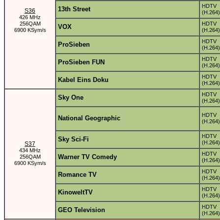
HDTV
13th Street
S36
(H.264)
426 MHz
256QAM
HDTV
VOX
6900 KSym/s
(H.264)
HDTV
ProSieben
(H.264)
HDTV
ProSieben FUN
(H.264)
HDTV
Kabel Eins Doku
(H.264)
HDTV
Sky One
(H.264)
HDTV
National Geographic
(H.264)
HDTV
Sky Sci-Fi
(H.264)
S37
434 MHz
HDTV
Warner TV Comedy
256QAM
(H.264)
6900 KSym/s
HDTV
Romance TV
(H.264)
HDTV
KinoweltTV
(H.264)
HDTV
GEO Television
(H.264)