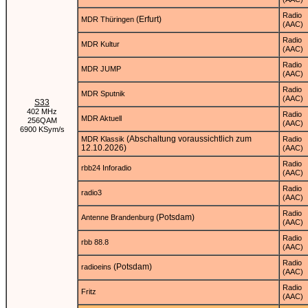
Radio
(Erfurt)
MDR Thüringen
(AAC)
Radio
MDR Kultur
(AAC)
Radio
MDR JUMP
(AAC)
Radio
MDR Sputnik
(AAC)
S33
402 MHz
Radio
MDR Aktuell
256QAM
(AAC)
6900 KSym/s
(Abschaltung voraussichtlich zum
MDR Klassik
Radio
12.10.2026)
(AAC)
Radio
rbb24 Inforadio
(AAC)
Radio
radio3
(AAC)
Radio
(Potsdam)
Antenne Brandenburg
(AAC)
Radio
rbb 88.8
(AAC)
Radio
(Potsdam)
radioeins
(AAC)
Radio
Fritz
(AAC)