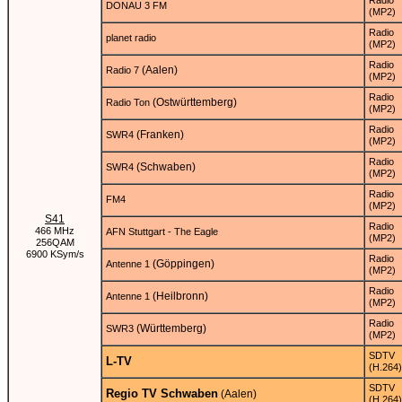
Radio
DONAU 3 FM
(MP2)
Radio
planet radio
(MP2)
Radio
(Aalen)
Radio 7
(MP2)
Radio
(Ostwürttemberg)
Radio Ton
(MP2)
Radio
(Franken)
SWR4
(MP2)
Radio
(Schwaben)
SWR4
(MP2)
Radio
FM4
(MP2)
S41
Radio
466 MHz
AFN Stuttgart - The Eagle
(MP2)
256QAM
6900 KSym/s
Radio
(Göppingen)
Antenne 1
(MP2)
Radio
(Heilbronn)
Antenne 1
(MP2)
Radio
(Württemberg)
SWR3
(MP2)
SDTV
L-TV
(H.264)
SDTV
Regio TV Schwaben
(Aalen)
(H.264)