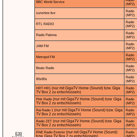
Radio
BBC World Service
(MP2)
Radio
sunshine live
(MP2)
Radio
RTL RADIO
(MP2)
Radio
Radio Paloma
(MP2)
Radio
JAM FM
(MP2)
Radio
Metropol FM
(MP2)
Radio
Beats Radio
(MP2)
Radio
80s80s
(MP2)
(nur mit GigaTV Home (Sound) bzw. Giga
HRT-HR1
Radio
TV Box 2 zu entschlüsseln)
(MP2)
(nur mit GigaTV Home (Sound) bzw. Giga
Pink Radio
Radio
TV Box 2 zu entschlüsseln)
(MP2)
(nur mit GigaTV Home (Sound) bzw. Giga
Rai Radio 1
Radio
TV Box 2 zu entschlüsseln)
(MP2)
(nur mit GigaTV Home (Sound) bzw. Giga
Radio ZET
Radio
TV Box 2 zu entschlüsseln)
(MP2)
(nur mit GigaTV Home (Sound)
RNE Radio Exterior
Radio
E30
bzw. Giga TV Box 2 zu entschlüsseln)
(MP2)