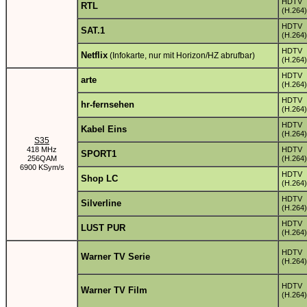
HDTV
RTL
(H.264)
HDTV
SAT.1
(H.264)
HDTV
Netflix
(Infokarte, nur mit Horizon/HZ abrufbar)
(H.264)
HDTV
arte
(H.264)
HDTV
hr-fernsehen
(H.264)
HDTV
Kabel Eins
(H.264)
S35
418 MHz
HDTV
SPORT1
256QAM
(H.264)
6900 KSym/s
HDTV
Shop LC
(H.264)
HDTV
Silverline
(H.264)
HDTV
LUST PUR
(H.264)
HDTV
Warner TV Serie
(H.264)
HDTV
Warner TV Film
(H.264)