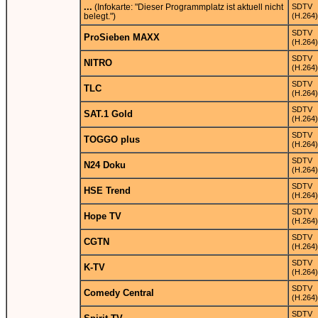
...
(Infokarte: "Dieser Programmplatz ist aktuell nicht
SDTV
belegt.")
(H.264)
SDTV
ProSieben MAXX
(H.264)
SDTV
NITRO
(H.264)
SDTV
TLC
(H.264)
SDTV
SAT.1 Gold
(H.264)
SDTV
TOGGO plus
(H.264)
SDTV
N24 Doku
(H.264)
SDTV
HSE Trend
(H.264)
SDTV
Hope TV
(H.264)
SDTV
CGTN
(H.264)
SDTV
K-TV
(H.264)
SDTV
Comedy Central
(H.264)
SDTV