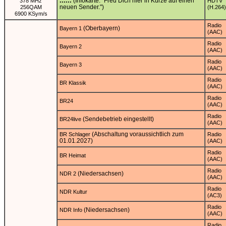
......
(Infokarte: "Freu Dich hier in Kürze auf einen
378 MHz
HDTV
neuen Sender.")
256QAM
(H.264)
6900 KSym/s
Radio
(Oberbayern)
Bayern 1
(AAC)
Radio
Bayern 2
(AAC)
Radio
Bayern 3
(AAC)
Radio
BR Klassik
(AAC)
Radio
BR24
(AAC)
Radio
(Sendebetrieb eingestellt)
BR24live
(AAC)
(Abschaltung voraussichtlich zum
BR Schlager
Radio
01.01.2027)
(AAC)
Radio
BR Heimat
(AAC)
Radio
(Niedersachsen)
NDR 2
(AAC)
Radio
NDR Kultur
(AC3)
Radio
(Niedersachsen)
NDR Info
(AAC)
Radio