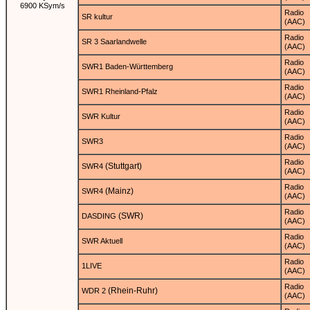
6900 KSym/s
Radio
SR kultur
(AAC)
Radio
SR 3 Saarlandwelle
(AAC)
Radio
SWR1 Baden-Württemberg
(AAC)
Radio
SWR1 Rheinland-Pfalz
(AAC)
Radio
SWR Kultur
(AAC)
Radio
SWR3
(AAC)
Radio
(Stuttgart)
SWR4
(AAC)
Radio
(Mainz)
SWR4
(AAC)
Radio
(SWR)
DASDING
(AAC)
Radio
SWR Aktuell
(AAC)
Radio
1LIVE
(AAC)
Radio
(Rhein-Ruhr)
WDR 2
(AAC)