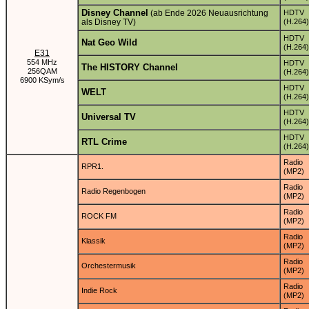
Disney Channel
(ab Ende 2026 Neuausrichtung
HDTV
als Disney TV)
(H.264)
HDTV
Nat Geo Wild
(H.264)
E31
554 MHz
HDTV
The HISTORY Channel
256QAM
(H.264)
6900 KSym/s
HDTV
WELT
(H.264)
HDTV
Universal TV
(H.264)
HDTV
RTL Crime
(H.264)
Radio
RPR1.
(MP2)
Radio
Radio Regenbogen
(MP2)
Radio
ROCK FM
(MP2)
Radio
Klassik
(MP2)
Radio
Orchestermusik
(MP2)
Radio
Indie Rock
(MP2)