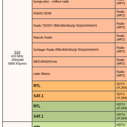
lounge plus - chillout radio
(MP2)
Radio
RADIO BOB!
(MP2)
Radio
(Mecklenburg-Vorpommern)
Radio TEDDY
(MP2)
Radio
Klassik Radio
(MP2)
Radio
(Mecklenburg-Vorpommern)
Schlager Radio
(MP2)
S34
410 MHz
256QAM
Radio
MEGARADIOmix
6900 KSym/s
(MP2)
Radio
radio 98eins
(MP2)
SDTV
RTL
(H.264)
SDTV
SAT.1
(H.264)
HDTV
RTL
(H.264)
HDTV
SAT.1
(H.264)
HDTV
arte