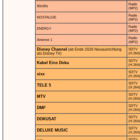
Radio
90s90s
(MP2)
Radio
NOSTALGIE
(MP2)
Radio
ENERGY
(MP2)
Radio
Antenne 1
(MP2)
Disney Channel
(ab Ende 2026 Neuausrichtung
SDTV
als Disney TV)
(H.264)
SDTV
Kabel Eins Doku
(H.264)
SDTV
sixx
(H.264)
SDTV
TELE 5
(H.264)
SDTV
MTV
(H.264)
SDTV
DMF
(H.264)
SDTV
DOKUSAT
(H.264)
SDTV
DELUXE MUSIC
(H.264)
SDTV