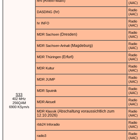
(Rhein-Main)
hr4
(AAC)
Radio
(hr)
DASDING
(AAC)
Radio
hr INFO
(AAC)
Radio
(Dresden)
MDR Sachsen
(AAC)
Radio
(Magdeburg)
MDR Sachsen-Anhalt
(AAC)
Radio
(Erfurt)
MDR Thüringen
(AAC)
Radio
MDR Kultur
(AAC)
Radio
MDR JUMP
(AAC)
Radio
MDR Sputnik
(AAC)
S33
402 MHz
Radio
MDR Aktuell
256QAM
(AAC)
6900 KSym/s
(Abschaltung voraussichtlich zum
MDR Klassik
Radio
12.10.2026)
(AAC)
Radio
rbb24 Inforadio
(AAC)
Radio
radio3
(AAC)