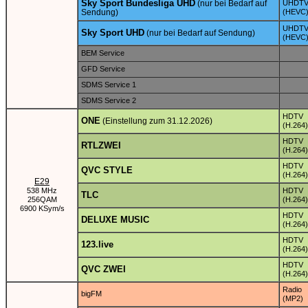
Sky Sport Bundesliga UHD
(nur bei Bedarf auf
UHDT
Sendung)
(HEVC
UHDT
Sky Sport UHD
(nur bei Bedarf auf Sendung)
(HEVC
BEM Service
GFD Service
SDMS Service 1
SDMS Service 2
HDTV
ONE
(Einstellung zum 31.12.2026)
(H.264)
HDTV
RTLZWEI
(H.264)
HDTV
QVC STYLE
(H.264)
E29
538 MHz
HDTV
TLC
256QAM
(H.264)
6900 KSym/s
HDTV
DELUXE MUSIC
(H.264)
HDTV
123.live
(H.264)
HDTV
QVC ZWEI
(H.264)
Radio
bigFM
(MP2)