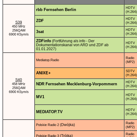
HDTV
rbb Fernsehen Berlin
(H.264)
HDTV
ZDF
S39
(H.264)
450 MHz
HDTV
256QAM
3sat
(H.264)
6900 KSym/s
ZDFinfo
(Fortführung als info - Der
HDTV
Dokumentationskanal von ARD und ZDF ab
(H.264)
01.01.2027)
Radio
Mediatop.Radio
(MP2)
SDTV
ANIXE+
(H.264)
S40
HDTV
NDR Fernsehen Mecklenburg-Vorpommern
458 MHz
(H.264)
256QAM
6900 KSym/s
HDTV
MV1
(H.264)
HDTV
MEDIATOP.TV
(H.264)
Radio
(Dwójka)
Polskie Radio 2
(MP2)
Radio
(Trójka)
Polskie Radio 3