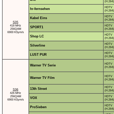
(H.264)
HDTV
hr-fernsehen
(H.264)
HDTV
Kabel Eins
(H.264)
S35
418 MHz
HDTV
SPORT1
256QAM
(H.264)
6900 KSym/s
HDTV
Shop LC
(H.264)
HDTV
Silverline
(H.264)
HDTV
LUST PUR
(H.264)
HDTV
Warner TV Serie
(H.264)
HDTV
Warner TV Film
(H.264)
HDTV
13th Street
S36
(H.264)
426 MHz
256QAM
HDTV
VOX
6900 KSym/s
(H.264)
HDTV
ProSieben
(H.264)