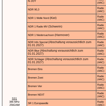
N-JOY
(AAC)
Radio
NDR 90,3
(AAC)
Radio
(Kiel)
NDR 1 Welle Nord
(AAC)
Radio
(Schwerin)
NDR 1 Radio MV
(AAC)
Radio
(Hannover)
NDR 1 Niedersachsen
(AAC)
(Abschaltung voraussichtlich zum
NDR Info Spezial
Radio
01.01.2027)
(AAC)
(Abschaltung voraussichtlich zum
NDR Blue
Radio
01.01.2027)
(AAC)
(Abschaltung voraussichtlich zum
NDR Schlager
Radio
01.01.2027)
(AAC)
Radio
Bremen Eins
(AAC)
Radio
Bremen Zwei
(AAC)
Radio
Bremen Vier
(AAC)
Radio
Bremen NEXT
(AAC)
S31
386 MHz
Radio
SR 1 Europawelle
256QAM
(AAC)