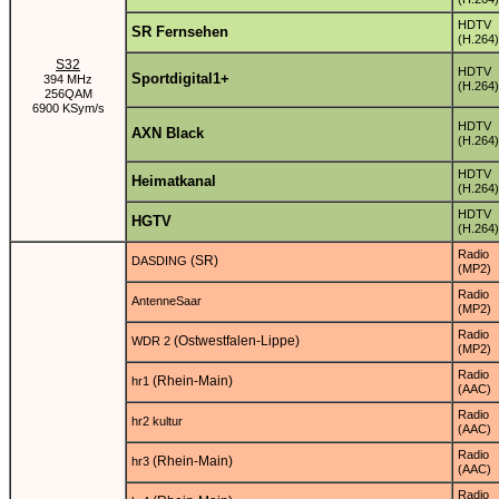
HDTV
SR Fernsehen
(H.264)
S32
HDTV
Sportdigital1+
394 MHz
(H.264)
256QAM
6900 KSym/s
HDTV
AXN Black
(H.264)
HDTV
Heimatkanal
(H.264)
HDTV
HGTV
(H.264)
Radio
(SR)
DASDING
(MP2)
Radio
AntenneSaar
(MP2)
Radio
(Ostwestfalen-Lippe)
WDR 2
(MP2)
Radio
(Rhein-Main)
hr1
(AAC)
Radio
hr2 kultur
(AAC)
Radio
(Rhein-Main)
hr3
(AAC)
Radio