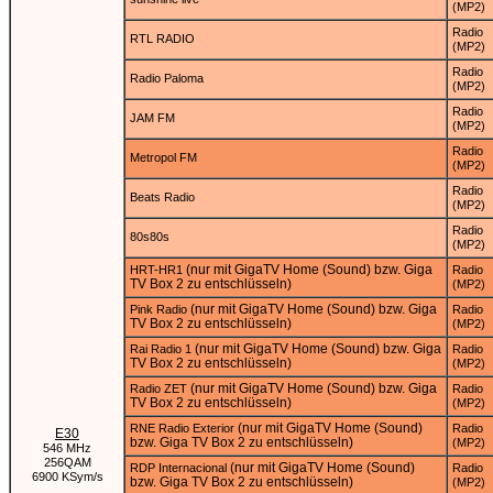
(MP2)
Radio
RTL RADIO
(MP2)
Radio
Radio Paloma
(MP2)
Radio
JAM FM
(MP2)
Radio
Metropol FM
(MP2)
Radio
Beats Radio
(MP2)
Radio
80s80s
(MP2)
(nur mit GigaTV Home (Sound) bzw. Giga
HRT-HR1
Radio
TV Box 2 zu entschlüsseln)
(MP2)
(nur mit GigaTV Home (Sound) bzw. Giga
Pink Radio
Radio
TV Box 2 zu entschlüsseln)
(MP2)
(nur mit GigaTV Home (Sound) bzw. Giga
Rai Radio 1
Radio
TV Box 2 zu entschlüsseln)
(MP2)
(nur mit GigaTV Home (Sound) bzw. Giga
Radio ZET
Radio
TV Box 2 zu entschlüsseln)
(MP2)
(nur mit GigaTV Home (Sound)
RNE Radio Exterior
Radio
E30
bzw. Giga TV Box 2 zu entschlüsseln)
(MP2)
546 MHz
256QAM
(nur mit GigaTV Home (Sound)
RDP Internacional
Radio
6900 KSym/s
bzw. Giga TV Box 2 zu entschlüsseln)
(MP2)