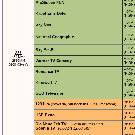
HDTV
ProSieben FUN
(H.264)
HDTV
Kabel Eins Doku
(H.264)
HDTV
Sky One
(H.264)
HDTV
National Geographic
(H.264)
HDTV
Sky Sci-Fi
(H.264)
S37
434 MHz
HDTV
Warner TV Comedy
256QAM
(H.264)
6900 KSym/s
HDTV
Romance TV
(H.264)
HDTV
KinoweltTV
(H.264)
HDTV
GEO Television
(H.264)
SDTV
123.live
(Infokarte, nur noch in HD bei Vodafone)
(H.264)
SDTV
HSE Extra
(H.264)
Die Neue Zeit TV
(12:00 bis 0:00 Uhr)
SDTV
Sophia TV
(0:00 bis 12:00 Uhr)
(H.264)