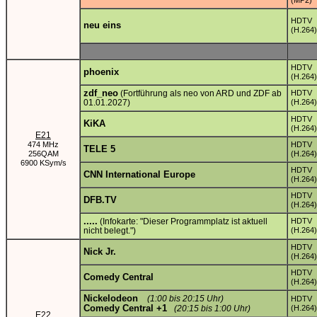
(MP2)
HDTV
neu eins
(H.264)
HDTV
phoenix
(H.264)
zdf_neo
(Fortführung als neo von ARD und ZDF ab
HDTV
01.01.2027)
(H.264)
HDTV
KiKA
(H.264)
E21
474 MHz
HDTV
TELE 5
256QAM
(H.264)
6900 KSym/s
HDTV
CNN International Europe
(H.264)
HDTV
DFB.TV
(H.264)
.....
(Infokarte: "Dieser Programmplatz ist aktuell
HDTV
nicht belegt.")
(H.264)
HDTV
Nick Jr.
(H.264)
HDTV
Comedy Central
(H.264)
Nickelodeon
(1:00 bis 20:15 Uhr)
HDTV
Comedy Central +1
(20:15 bis 1:00 Uhr)
(H.264)
E22