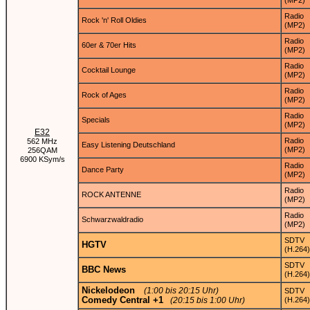
(MP2)
Radio
Rock 'n' Roll Oldies
(MP2)
Radio
60er & 70er Hits
(MP2)
Radio
Cocktail Lounge
(MP2)
Radio
Rock of Ages
(MP2)
Radio
Specials
(MP2)
E32
Radio
562 MHz
Easy Listening Deutschland
(MP2)
256QAM
6900 KSym/s
Radio
Dance Party
(MP2)
Radio
ROCK ANTENNE
(MP2)
Radio
Schwarzwaldradio
(MP2)
SDTV
HGTV
(H.264)
SDTV
BBC News
(H.264)
Nickelodeon
(1:00 bis 20:15 Uhr)
SDTV
Comedy Central +1
(20:15 bis 1:00 Uhr)
(H.264)