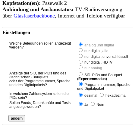
Kopfstation(en):
Pasewalk 2
Anbindung und Ausbaustatus:
TV-/Radioversorgung
über
Glasfaserbackbone
, Internet und Telefon verfügbar
Einstellungen
Welche Belegungen sollen angezeigt
analog und digital
werden?
nur digital, alle
nur digital, unverschlüsselt
nur digital, HDTV
nur analog
Anzeige der SID, der PIDs und des
SID, PIDs und Bouquet
(technischen) Bouquets
(
Expertenmodus
)
oder
der Programmnummer, Sprache
Programmnummer, Sprache
und des Digitalpakets?
und Digitalpaket
In welchem Zahlensystem sollen die
dezimal
hexadezimal
PIDs sein?
Sollen Feeds, Datenkanäle und Tests
Ja
Nein
angezeigt werden?