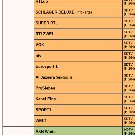
RTLup
(H.264)
SDTV
SCHLAGER DELUXE
(Infokarte)
(H.264)
SDTV
SUPER RTL
(H.264)
SDTV
RTLZWEI
(H.264)
SDTV
VOX
(H.264)
SDTV
ntv
(H.264)
SDTV
Eurosport 1
(H.264)
SDTV
Al Jazeera
(englisch)
(H.264)
SDTV
ProSieben
(H.264)
SDTV
Kabel Eins
(H.264)
SDTV
SPORT1
(H.264)
SDTV
WELT
(H.264)
HDTV
AXN White
(H.264)