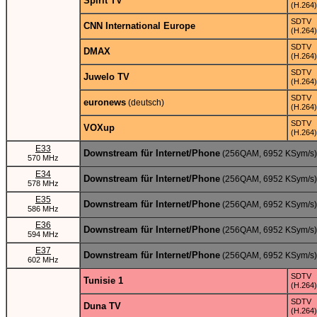
Spirit TV
(H.264)
SDTV
CNN International Europe
(H.264)
SDTV
DMAX
(H.264)
SDTV
Juwelo TV
(H.264)
SDTV
euronews
(deutsch)
(H.264)
SDTV
VOXup
(H.264)
E33
Downstream für Internet/Phone
(256QAM, 6952 KSym/s)
570 MHz
E34
Downstream für Internet/Phone
(256QAM, 6952 KSym/s)
578 MHz
E35
Downstream für Internet/Phone
(256QAM, 6952 KSym/s)
586 MHz
E36
Downstream für Internet/Phone
(256QAM, 6952 KSym/s)
594 MHz
E37
Downstream für Internet/Phone
(256QAM, 6952 KSym/s)
602 MHz
SDTV
Tunisie 1
(H.264)
SDTV
Duna TV
(H.264)