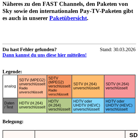
Näheres zu den FAST Channels, den Paketen von
Sky sowie den internationalen Pay-TV-Paketen gibt
es auch in unserer
Paketübersicht
.
Du hast Fehler gefunden?
Stand: 30.03.2026
Dann kannst du uns diese hier mitteilen!
Legende:
SDTV
SDTV (MPEG2)
(MPEG2)
unverschlüsselt
SDTV (H.264)
SDTV (H.264)
analog
verschlüsselt
unverschlüsselt
verschlüsselt
Radio
Radio
unverschlüsselt
verschlüsselt
HDTV
HDTV oder
HDTV oder
Daten
HDTV (H.264)
(H.264)
UHDTV (HEVC)
UHDTV (HEVC)
/ Test
unverschlüsselt
verschlüsselt
unverschlüsselt
verschlüsselt
Belegung:
SD 