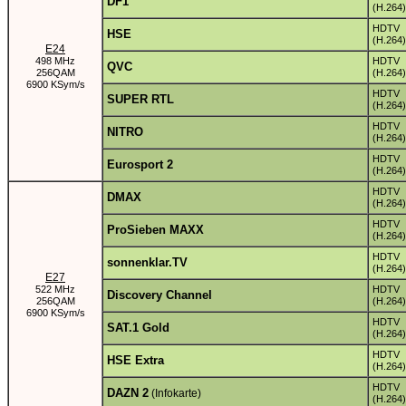
DF1
(H.264)
HDTV
HSE
(H.264)
E24
498 MHz
HDTV
QVC
256QAM
(H.264)
6900 KSym/s
HDTV
SUPER RTL
(H.264)
HDTV
NITRO
(H.264)
HDTV
Eurosport 2
(H.264)
HDTV
DMAX
(H.264)
HDTV
ProSieben MAXX
(H.264)
HDTV
sonnenklar.TV
(H.264)
E27
522 MHz
HDTV
Discovery Channel
256QAM
(H.264)
6900 KSym/s
HDTV
SAT.1 Gold
(H.264)
HDTV
HSE Extra
(H.264)
HDTV
DAZN 2
(Infokarte)
(H.264)