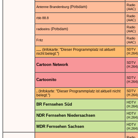
Radio
(Potsdam)
Antenne Brandenburg
(AAC)
Radio
rbb 88.8
(AAC)
Radio
(Potsdam)
radioeins
(AAC)
Radio
Fritz
(AAC)
....
(Infokarte: "Dieser Programmplatz ist aktuell
SDTV
nicht belegt.")
(H.264)
SDTV
Cartoon Network
(H.264)
SDTV
Cartoonito
(H.264)
.
(Infokarte: "Dieser Programmplatz ist aktuell nicht
SDTV
belegt.")
(H.264)
HDTV
BR Fernsehen Süd
(H.264)
HDTV
NDR Fernsehen Niedersachsen
(H.264)
HDTV
MDR Fernsehen Sachsen
(H.264)
Radio