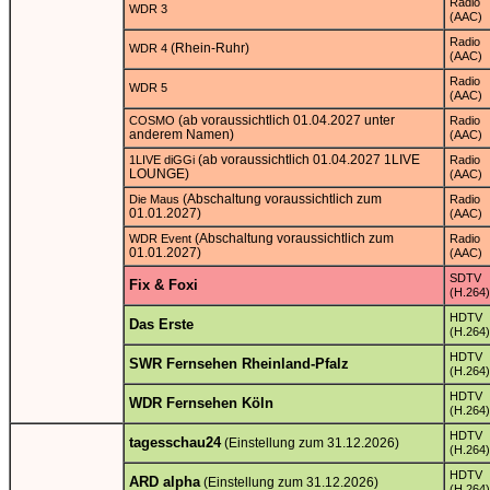
Radio
WDR 3
(AAC)
Radio
(Rhein-Ruhr)
WDR 4
(AAC)
Radio
WDR 5
(AAC)
(ab voraussichtlich 01.04.2027 unter
COSMO
Radio
anderem Namen)
(AAC)
(ab voraussichtlich 01.04.2027 1LIVE
1LIVE diGGi
Radio
LOUNGE)
(AAC)
(Abschaltung voraussichtlich zum
Die Maus
Radio
01.01.2027)
(AAC)
(Abschaltung voraussichtlich zum
WDR Event
Radio
01.01.2027)
(AAC)
SDTV
Fix & Foxi
(H.264)
HDTV
Das Erste
(H.264)
HDTV
SWR Fernsehen Rheinland-Pfalz
(H.264)
HDTV
WDR Fernsehen Köln
(H.264)
HDTV
tagesschau24
(Einstellung zum 31.12.2026)
(H.264)
HDTV
ARD alpha
(Einstellung zum 31.12.2026)
(H.264)