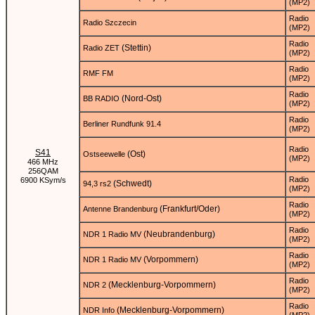
(MP2)
Radio
Radio Szczecin
(MP2)
Radio
(Stettin)
Radio ZET
(MP2)
Radio
RMF FM
(MP2)
Radio
(Nord-Ost)
BB RADIO
(MP2)
Radio
Berliner Rundfunk 91.4
(MP2)
Radio
S41
(Ost)
Ostseewelle
(MP2)
466 MHz
256QAM
Radio
6900 KSym/s
(Schwedt)
94,3 rs2
(MP2)
Radio
(Frankfurt/Oder)
Antenne Brandenburg
(MP2)
Radio
(Neubrandenburg)
NDR 1 Radio MV
(MP2)
Radio
(Vorpommern)
NDR 1 Radio MV
(MP2)
Radio
(Mecklenburg-Vorpommern)
NDR 2
(MP2)
Radio
(Mecklenburg-Vorpommern)
NDR Info