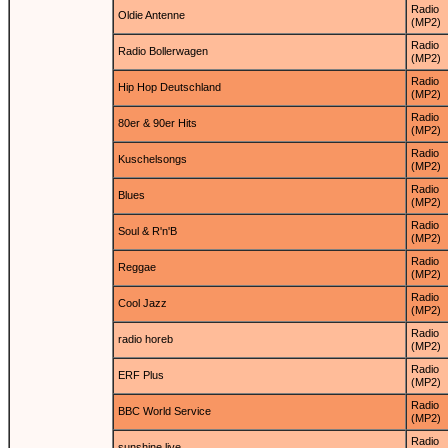
Radio
Oldie Antenne
(MP2)
Radio
Radio Bollerwagen
(MP2)
Radio
Hip Hop Deutschland
(MP2)
Radio
80er & 90er Hits
(MP2)
Radio
Kuschelsongs
(MP2)
Radio
Blues
(MP2)
Radio
Soul & R'n'B
(MP2)
Radio
Reggae
(MP2)
Radio
Cool Jazz
(MP2)
Radio
radio horeb
(MP2)
Radio
ERF Plus
(MP2)
Radio
BBC World Service
(MP2)
Radio
sunshine live