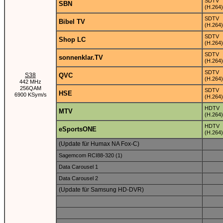
SDTV
SBN
(H.264)
SDTV
Bibel TV
(H.264)
SDTV
Shop LC
(H.264)
SDTV
sonnenklar.TV
(H.264)
SDTV
S38
QVC
(H.264)
442 MHz
256QAM
SDTV
HSE
6900 KSym/s
(H.264)
HDTV
MTV
(H.264)
HDTV
eSportsONE
(H.264)
(Update für Humax NA Fox-C)
Sagemcom RCI88-320 (1)
Data Carousel 1
Data Carousel 2
(Update für Samsung HD-DVR)