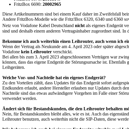
FritzBox 6690:
20002965
Diese Artikelnummern sind bei einem Kauf daher im Zweifelsfall bei
Andere FritzBox-Modelle wie die Fritz!Box 6320, 6340 und 6360 so
Netz von Vodafone Kabel Deutschland
nicht
als eigenes Endgerät v
sind und deshalb einem anderen Vertragsinhaber zugeordnet sind. In 
Bekomme ich auch weiterhin einen Leihrouter, auch wenn ich ei
Wenn der Vertrag als Neukunde am 4. April 2023 oder später abgesch
Vodafone
kein Leihrouter
verschickt.
Bei allen bis zum 3. April 2023 abgeschlossenen Verträgen war zwin
können, dass das eigene Endgerät die Störungsursache ist. Ebenfalls
Leihgeräten.
Welche Vor- und Nachteile hat ein eigenes Endgerät?
Zu den Vorteilen zählt, dass Updates für das Endgerät sofort aufgespi
Endkunden erlaubt, andere Hersteller erlauben nur Updates durch den
Nachteile sind das etwas aufwändigere Vorgehen im Falle einer Stör
verwendet werden.
Ändert sich für Bestandskunden, die den Leihrouter behalten m
Nein, für Bestandskunden bleibt alles, wie es ist. Auch das eigenst
Leihrouter benutzen, auch weiterhin nicht die SIP-Daten, diese werd