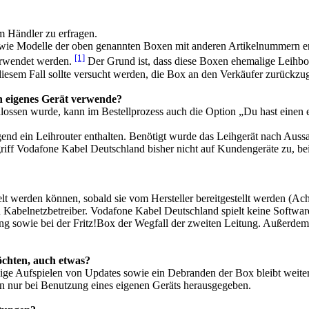
m Händler zu erfragen.
wie Modelle der oben genannten Boxen mit anderen Artikelnummern erf
[1]
erwendet werden.
Der Grund ist, dass diese Boxen ehemalige Leihb
diesem Fall sollte versucht werden, die Box an den Verkäufer zurückzu
n eigenes Gerät verwende?
lossen wurde, kann im Bestellprozess auch die Option „Du hast einen 
gend ein Leihrouter enthalten. Benötigt wurde das Leihgerät nach Au
 griff Vodafone Kabel Deutschland bisher nicht auf Kundengeräte zu, be
elt werden können, sobald sie vom Hersteller bereitgestellt werden (Ac
 Kabelnetzbetreiber. Vodafone Kabel Deutschland spielt keine Software
ung sowie bei der Fritz!Box der Wegfall der zweiten Leitung. Außerde
öchten, auch etwas?
ändige Aufspielen von Updates sowie ein Debranden der Box bleibt wei
en nur bei Benutzung eines eigenen Geräts herausgegeben.