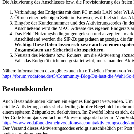
Die Aktivierung des Anschlusses bzw. die Provisionierung des freien 
Verbindung des Endgeräts mit dem PC mittels LAN oder WL
Öffnen einer beliebigen Seite im Browser, es öffnet sich das 
Eingabe der Kundennummer und des Aktivierungscodes (in der 
Anschließend wird die MAC-Adresse des eigenen Endgeräts an
Das Feld "Nutzungsbedingungen gelesen und akzeptiert" mark
Anschließend werden die SIP-Zugangsdaten angezeigt, die für 
Wichtig: Diese Daten lassen sich zwar auch zu einem spät
Zugangsdaten zur Sicherheit abzuspeichern.
Neustart des Modems bzw. Routers, um die Aktivierung abzusc
Falls das Endgerät nicht neu gestartet wird, muss man den Akt
Nähere Informationen dazu gibt es auch im offiziellen Forum von Vo
https://forum.vodafone.de/t5/Community-Blog/Du-hast-die-Wahl-So
Bestandskunden
Auch Bestandskunden können ein eigenes Endgerät verwenden. Um es a
erteilte Aktivierungscodes sind allerdings
in der Regel
nicht mehr nut
einem späteren Zeitpunkt zu deaktivieren. Im Zweifel lohnt es sich, 
Der Code kann ganz einfach im Aktivierungsportal oder im MeinVod
https://www.vodafone.de/meinvodafone/account/aktivierungscode/
Der Versand dieses Aktivierungscodes erfolgt ausschließlich per Pos
weiter verfahren werden.