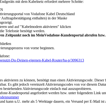
Endgeräts mit dem Kabelnetz erfordert mehrere Schritte:
AN
Aktivierungsportal von Vodafone Kabel Deutschland
Auftragsbestätigung enthalten) in der Maske
gezeigt.
ieren und auf "Kabelmodem aktivieren" klicken
die Telefonie benötigt werden.
eren Zeitpunkt noch im MeinVodafone-Kundenportal abrufen bzw. n
hließen
ivierungsprozess von vorne beginnen.
dafone:
-benutzt-Du-Deinen-eigenen-Kabel-Router/ba-p/3096313
ktivieren zu können, benötigt man einen Aktivierungscode. Dieser fi
zbar. Es gibt jedoch vereinzelt Aktivierungscodes von vor diesem Datum, 
den bestehenden Aktivierungscode einfach mal auszuprobieren.
afone-Kundenportal angefordert werden bzw. unter folgendem Link u
kundennummer
t und kann u.U. mehr als 5 Werktage dauern, ein Versand per E-Mail is