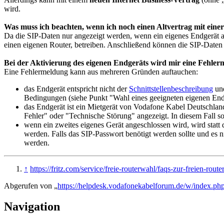
wird.
Was muss ich beachten, wenn ich noch einen Altvertrag mit eine
Da die SIP-Daten nur angezeigt werden, wenn ein eigenes Endgerät a
einen eigenen Router, betreiben. Anschließend können die SIP-Daten 
Bei der Aktivierung des eigenen Endgeräts wird mir eine Fehle
Eine Fehlermeldung kann aus mehreren Gründen auftauchen:
das Endgerät entspricht nicht der
Schnittstellenbeschreibung
und
Bedingungen (siehe Punkt "Wahl eines geeigneten eigenen Endge
das Endgerät ist ein Mietgerät von Vodafone Kabel Deutschla
Fehler" oder "Technische Störung" angezeigt. In diesem Fall s
wenn ein zweites eigenes Gerät angeschlossen wird, wird statt
werden. Falls das SIP-Passwort benötigt werden sollte und es 
werden.
↑
https://fritz.com/service/freie-routerwahl/faqs-zur-freien-route
Abgerufen von „
https://helpdesk.vodafonekabelforum.de/w/index.p
Navigation