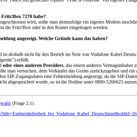
r Fritz!Box 7270 habe?
ngeschlossen wird, sollte man demzufolge ein eigenes Modem anschließe
in die Fritz!Box oder in den Router eingetragen werden.
rmeldung angezeigt. Welche Gründe kann das haben?
 ist deshalb nicht für den Betrieb im Netz von Vodafone Kabel Deutsch
räts") erfüllt.
nd
oder eines anderen Providers
, das einem anderen Vertragsinhaber z
ollte man versuchen, dem Verkäufer das Geräts zurückzugeben und ein a
 den SIP-Zugangsdaten eine Fehlermeldung angezeigt, da die SIP-Daten 
nicht abgespeichert wurde, so ist die Hotline unter 0800-5266625 anzu
rwahl/
(Frage 2.1)
hp?title=Endgerätefreiheit_bei_Vodafone_Kabel_Deutschland&oldid=2