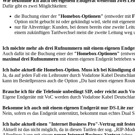
Wie bekomme ich auch bei eigenem Endgerät weiterhin zwei Le
Dafür gibt es zwei Möglichkeiten:
die Buchung einer der
"Homebox-Optionen"
(entweder mit
F
Option nicht gebucht ist oder gekündigt wird, steht mit eigen
nur für Altverträge: Kunden, bei denen bereits eine zweite Leit
einem zukünftigen Tarifwechsel meist die zweite Leitung we
Ich möchte mehr als drei Rufnummern mit einem eigenen Endger
Auch dafür ist die Buchung einer der
"Homebox-Optionen"
(entwe
maximal drei Rufnummern
mit einem eigenen Endgerät betrieben 
Ich habe aktuell die Homebox-Option. Muss ich bei Kündigung d
Ja, da auf jeden Fall ein Leihrouter durch Vodafone Kabel Deutschla
kann im Bestellprozess auch die Option „Du hast einen eigenen Rout
Brauche ich für die Telefonie unbedingt SIP, oder reicht auch V
Eigene Endgeräte mit VoC werden durch Vodafone Kabel Deutschland n
Bekomme ich auch mit einem eigenen Endgerät nur DS-Lite zur 
Nein, sofern es das Endgerät unterstützt, bekommt man echtes Dual St
Ich habe aktuell einen "Internet Business Pro"-Vertrag mit fest
Aktuell ist das nicht möglich, da in diesen Tarifen der sog. „RIP-Mod
Allerdings kann mit einem
neuen Internet Business-Vertrag
(ohne „