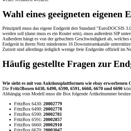
Wahl eines geeigneten eigenen 
Prinzipiell muss das eigene Endgerät den Standard "EuroDOCSIS 3.0" 
werden soll (dann muss es ein Router sein), muss außerdem SIP unter
Außerdem hängt es von der gebuchten Geschwindigkeit ab, welches eig
Endgerät in ihrem Netz mindestens 16 Downstreamkanäle unterstütz
Zurzeit sind allerdings lediglich wenige freie Endgeräte offiziell i
Häufig gestellte Fragen zur End
Wie sieht es mit von Auktionsplattformen wie ebay erworbenen G
Die
Fritz!Boxen 6430, 6490, 6590, 6591, 6660, 6670 und 6690
könn
Abhängig vom Modell muss die Box folgende Artikelnummer besitze
FritzBox 6430:
20002779
FritzBox 6490:
20002778
FritzBox 6590:
20002781
FritzBox 6591:
20002857
FritzBox 6660:
20002910
FritzBox 6670:
20003047