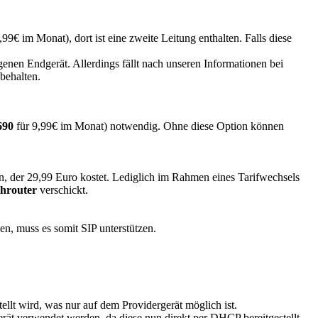
,99€ im Monat), dort ist eine zweite Leitung enthalten. Falls diese
igenen Endgerät. Allerdings fällt nach unseren Informationen bei
behalten.
690
für 9,99€ im Monat) notwendig. Ohne diese Option können
n, der 29,99 Euro kostet. Lediglich im Rahmen eines Tarifwechsels
ihrouter
verschickt.
n, muss es somit SIP unterstützen.
ellt wird, was nur auf dem Providergerät möglich ist.
rät verwendet werden, da diese nun direkt per DHCP bereitgestellt