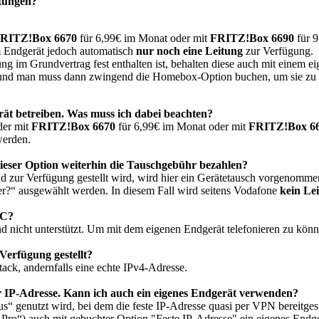
itungen?
RITZ!Box 6670
für 6,99€ im Monat oder mit
FRITZ!Box 6690
für 9
em Endgerät jedoch automatisch
nur noch eine Leitung
zur Verfügung.
ung im Grundvertrag fest enthalten ist, behalten diese auch mit einem e
g und man muss dann zwingend die Homebox-Option buchen, um sie zu 
ät betreiben. Was muss ich dabei beachten?
der mit
FRITZ!Box 6670
für 6,99€ im Monat oder mit
FRITZ!Box 6
werden.
ieser Option weiterhin die Tauschgebühr bezahlen?
nd zur Verfügung gestellt wird, wird hier ein Gerätetausch vorgenomme
er?“ ausgewählt werden. In diesem Fall wird seitens Vodafone
kein Le
oC?
icht unterstützt. Um mit dem eigenen Endgerät telefonieren zu könne
Verfügung gestellt?
ack, andernfalls eine echte IPv4-Adresse.
er IP-Adresse. Kann ich auch ein eigenes Endgerät verwenden?
us“ genutzt wird, bei dem die feste IP-Adresse quasi per VPN bereitgest
Pro“) auch mit gebuchter Option "Feste IP-Adresse" ein eigenes Endge