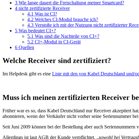
3
Wie lange dauert die Freischaltung meiner Smartcard?
4
nicht zertifizierte Receiver
4.1
Was ist CI?
4.2
Welches CI-Modul brauche ich?
4.3
Verstoße ich mit der Nutzung nicht zertifizierter Re
5
Was bedeutet CI+?
5.1
Was sind die Nachteile von CI+?
5.2
CI+-Modul in CI-Gerät
6
Quellen
Welche Receiver sind zertifiziert?
Im Helpdesk gibt es eine
Liste mit den von Kabel Deutschland und/ode
Muss ich meinen zertifizierten Receiver be
Früher war es so, dass Kabel Deutschland nur Receiver akzeptiert h
abonnieren, wenn der Verkäufer nicht vorher seine Seriennummer bei
Seit Juni 2009 können bei der Bestellung aber auch Seriennummern 
Allerdings ist laut AGB der Kunde verpflichtet, „
sowohl bei Vertrags