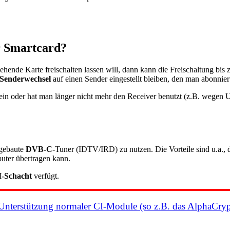
r Smartcard?
ehende Karte freischalten lassen will, dann kann die Freischaltung bis
 Senderwechsel
auf einen Sender eingestellt bleiben, den man abonni
 sein oder hat man länger nicht mehr den Receiver benutzt (z.B. wegen
ngebaute
DVB-C
-Tuner (IDTV/IRD) zu nutzen. Die Vorteile sind u.a.,
uter übertragen kann.
I-Schacht
verfügt.
 Unterstützung normaler CI-Module (so z.B. das AlphaCry