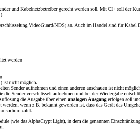
, Sender und Kabelnetzbetreiber gerecht werden soll. Mit CI+ soll der 
).
rschlüsselung VideoGuard/NDS) an. Auch im Handel sind für Kabel De
ltet werden
en
 ist nicht möglich.
selten Sender aufnehmen und einen anderen anschauen ist nicht mögli
die Sender verschlüsselt aufnehmen und bei der Wiedergabe entschlüs
 Auflösung die Ausgabe über einen
analogen Ausgang
erfolgen soll un
zt werden, wenn z.B. bekannt geworden ist, dass das Gerät das Umgehe
onsortium zahlt.
odule (wie das AlphaCrypt Light), in dem die genannten Einschränkun
n.