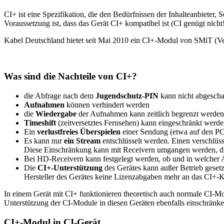
CI+ ist eine Spezifikation, die den Bedürfnissen der Inhalteanbieter
Voraussetzung ist, dass das Gerät CI+ kompatibel ist (CI genügt nicht!
Kabel Deutschland bietet seit Mai 2010 ein CI+-Modul von SMiT (Ve
Was sind die Nachteile von CI+?
die Abfrage nach dem
Jugendschutz-PIN
kann nicht abgescha
Aufnahmen
können verhindert werden
die
Wiedergabe
der Aufnahmen kann zeitlich begrenzt werden
Timeshift
(zeitversetztes Fernsehen) kann eingeschränkt werd
Ein
verlustfreies Überspielen
einer Sendung (etwa auf den PC)
Es kann nur
ein Stream
entschlüsselt werden. Einen verschlüs
Diese Einschränkung kann mit Receivern umgangen werden, die 
Bei HD-Receivern kann festgelegt werden, ob und in welcher
Die
CI+-Unterstützung
des Gerätes kann außer Betrieb geset
Hersteller des Gerätes keine Lizenzabgaben mehr an das CI+-K
In einem Gerät mit CI+ funktionieren theoretisch auch normale CI-M
Unterstützung der CI-Module in diesen Geräten ebenfalls einschränke
CI+-Modul in CI-Gerät