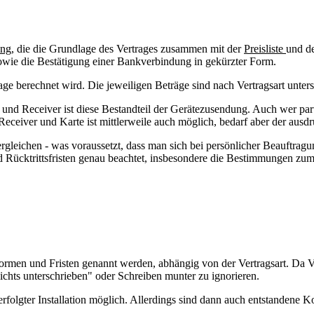
ung
, die die Grundlage des Vertrages zusammen mit der
Preisliste
und d
owie die Bestätigung einer Bankverbindung in gekürzter Form.
lage berechnet wird. Die jeweiligen Beträge sind nach Vertragsart unte
nd Receiver ist diese Bestandteil der Gerätezusendung. Auch wer part
ceiver und Karte ist mittlerweile auch möglich, bedarf aber der ausd
ergleichen - was voraussetzt, dass man sich bei persönlicher Beauftra
d Rücktrittsfristen genau beachtet, insbesondere die Bestimmungen zum
 Formen und Fristen genannt werden, abhängig von der Vertragsart. Da
nichts unterschrieben" oder Schreiben munter zu ignorieren.
rfolgter Installation möglich. Allerdings sind dann auch entstandene K