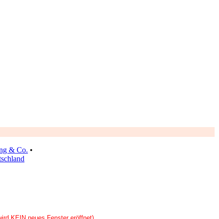
ng & Co.
•
schland
wird KEIN neues Fenster eröffnet).