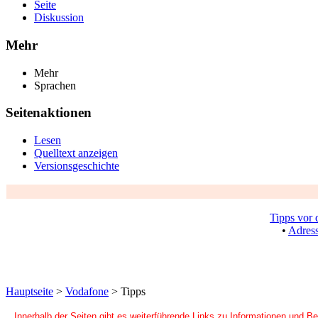
Seite
Diskussion
Mehr
Mehr
Sprachen
Seitenaktionen
Lesen
Quelltext anzeigen
Versionsgeschichte
Tipps vor 
•
Adres
Hauptseite
>
Vodafone
> Tipps
Innerhalb der Seiten gibt es weiterführende Links zu Informationen und B