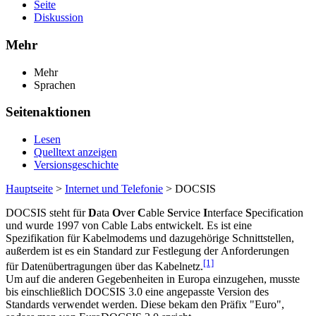
Seite
Diskussion
Mehr
Mehr
Sprachen
Seitenaktionen
Lesen
Quelltext anzeigen
Versionsgeschichte
Hauptseite
>
Internet und Telefonie
> DOCSIS
DOCSIS steht für
D
ata
O
ver
C
able
S
ervice
I
nterface
S
pecification
und wurde 1997 von Cable Labs entwickelt. Es ist eine
Spezifikation für Kabelmodems und dazugehörige Schnittstellen,
außerdem ist es ein Standard zur Festlegung der Anforderungen
[1]
für Datenübertragungen über das Kabelnetz.
Um auf die anderen Gegebenheiten in Europa einzugehen, musste
bis einschließlich DOCSIS 3.0 eine angepasste Version des
Standards verwendet werden. Diese bekam den Präfix "Euro",