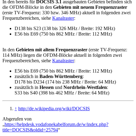
In den bereits für
DOCSIS 3.1
ausgebauten Gebieten befinden sich
die OFDM-Blöcke in den
Gebieten mit neuem Frequenzraster
(erste TV-Frequenz: 330 bzw. 346 MHz) aktuell in folgenden zwei
Frequenzbereichen, siehe
Kanalraster
:
D138 bis S23 (138 bis 326 MHz / Breite: 192 MHz)
E56 bis E69 (750 bis 862 MHz / Breite: 112 MHz)
In den
Gebieten mit altem Frequenzraster
(erste TV-Frequenz:
114 MHz) liegen die OFDM-Blöcke aktuell in folgenden zwei
Frequenzbereichen, siehe
Kanalraster
:
E56 bis E69 (750 bis 862 MHz / Breite: 112 MHz)
zusätzlich in
Baden-Württemberg
:
D178 bis D234 (174 bis 238 MHz / Breite: 64 MHz)
zusätzlich in
Hessen
und
Nordrhein-Westfalen
:
S33 bis S40 (398 bis 462 MHz / Breite: 64 MHz)
↑
http://de.wikipedia.org/wiki/DOCSIS
Abgerufen von
„
https://helpdesk.vodafonekabelforum.de/w/index.php?
title=DOCSIS&oldid=25794
“