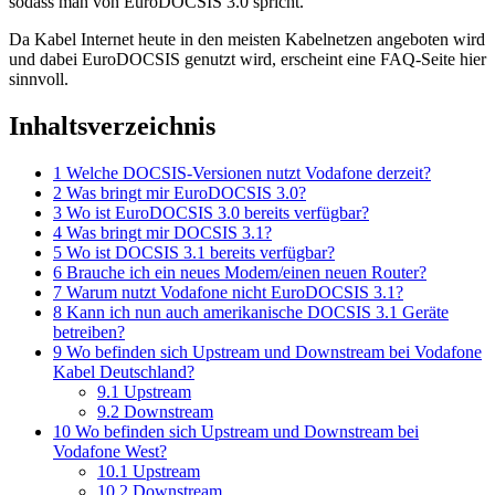
sodass man von EuroDOCSIS 3.0 spricht.
Da Kabel Internet heute in den meisten Kabelnetzen angeboten wird
und dabei EuroDOCSIS genutzt wird, erscheint eine FAQ-Seite hier
sinnvoll.
Inhaltsverzeichnis
1
Welche DOCSIS-Versionen nutzt Vodafone derzeit?
2
Was bringt mir EuroDOCSIS 3.0?
3
Wo ist EuroDOCSIS 3.0 bereits verfügbar?
4
Was bringt mir DOCSIS 3.1?
5
Wo ist DOCSIS 3.1 bereits verfügbar?
6
Brauche ich ein neues Modem/einen neuen Router?
7
Warum nutzt Vodafone nicht EuroDOCSIS 3.1?
8
Kann ich nun auch amerikanische DOCSIS 3.1 Geräte
betreiben?
9
Wo befinden sich Upstream und Downstream bei Vodafone
Kabel Deutschland?
9.1
Upstream
9.2
Downstream
10
Wo befinden sich Upstream und Downstream bei
Vodafone West?
10.1
Upstream
10.2
Downstream