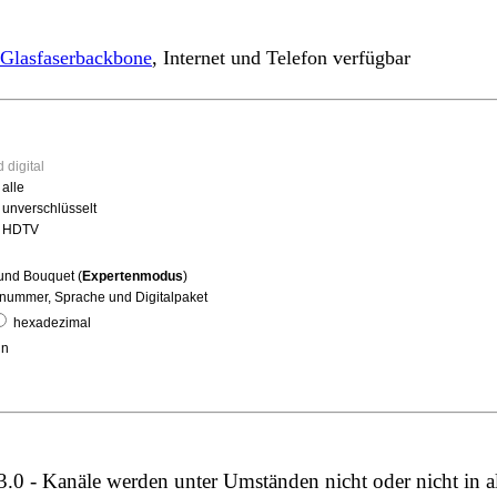
Glasfaserbackbone
, Internet und Telefon verfügbar
 digital
 alle
, unverschlüsselt
l, HDTV
g
und Bouquet (
Expertenmodus
)
ummer, Sprache und Digitalpaket
hexadezimal
in
0 - Kanäle werden unter Umständen nicht oder nicht in a