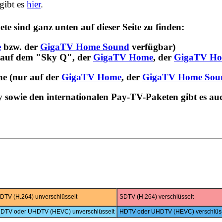
gibt es
hier
.
 sind ganz unten auf dieser Seite zu finden:
e
bzw. der
GigaTV Home Sound
verfügbar)
 auf dem "Sky Q", der
GigaTV Home
, der
GigaTV Ho
e (nur auf der
GigaTV Home
, der
GigaTV Home Sou
sowie den internationalen Pay-TV-Paketen gibt es au
DTV (H.264) unverschlüsselt
SDTV (H.264) verschlüsselt
DTV oder UHDTV (HEVC) unverschlüsselt
HDTV oder UHDTV (HEVC) verschlüss