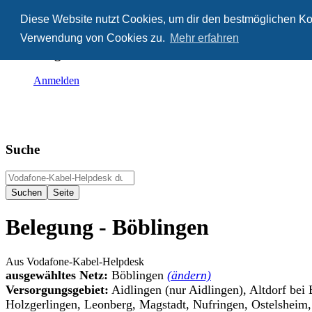
Diese Website nutzt Cookies, um dir den bestmöglichen Kom
Anonym
Verwendung von Cookies zu.
Mehr erfahren
Nicht angemeldet
Anmelden
Suche
Belegung - Böblingen
Aus Vodafone-Kabel-Helpdesk
ausgewähltes Netz:
Böblingen
(ändern)
Versorgungsgebiet:
Aidlingen (nur Aidlingen), Altdorf bei
Holzgerlingen, Leonberg, Magstadt, Nufringen, Ostelsheim