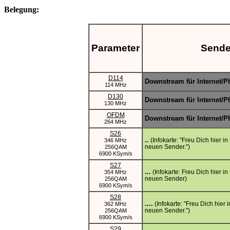
Belegung:
Parameter
Sende
D114
Downstream für Internet/
114 MHz
D130
Downstream für Internet/
130 MHz
OFDM
Downstream für Internet/
264 MHz
S26
..
(Infokarte: "Freu Dich hier i
346 MHz
neuen Sender.")
256QAM
6900 KSym/s
S27
...
(Infokarte: Freu Dich hier i
354 MHz
neuen Sender)
256QAM
6900 KSym/s
S28
....
(Infokarte: "Freu Dich hier 
362 MHz
neuen Sender.")
256QAM
6900 KSym/s
S29