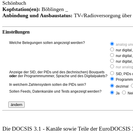
Schönbuch
Kopfstation(en):
Böblingen _
Anbindung und Ausbaustatus:
TV-/Radioversorgung über
Einstellungen
Welche Belegungen sollen angezeigt werden?
analog und
nur digital,
nur digital
nur digita
nur analo
Anzeige der SID, der PIDs und des (technischen) Bouquets
SID, PIDs 
oder
der Programmnummer, Sprache und des Digitalpakets?
Programmn
In welchem Zahlensystem sollen die PIDs sein?
dezimal
Sollen Feeds, Datenkanäle und Tests angezeigt werden?
Ja
Ne
Die DOCSIS 3.1 - Kanäle sowie Teile der EuroDOCSIS 3.