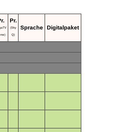
r.
Pr.
Sprache
Digitalpaket
igaTV
(Sky
me)
Q)