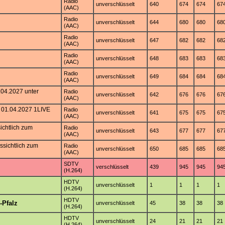
Radio
unverschlüsselt
640
674
674
67
(AAC)
Radio
unverschlüsselt
644
680
680
68
(AAC)
Radio
unverschlüsselt
647
682
682
68
(AAC)
Radio
unverschlüsselt
648
683
683
68
(AAC)
Radio
unverschlüsselt
649
684
684
68
(AAC)
.04.2027 unter
Radio
unverschlüsselt
642
676
676
67
(AAC)
h 01.04.2027 1LIVE
Radio
unverschlüsselt
641
675
675
67
(AAC)
ichtlich zum
Radio
unverschlüsselt
643
677
677
67
(AAC)
ssichtlich zum
Radio
unverschlüsselt
650
685
685
68
(AAC)
SDTV
verschlüsselt
439
945
945
94
(H.264)
HDTV
unverschlüsselt
1
1
1
1
(H.264)
HDTV
-Pfalz
unverschlüsselt
45
38
38
38
(H.264)
HDTV
unverschlüsselt
24
21
21
21
(H.264)