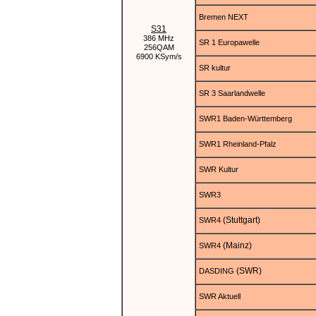
Bremen NEXT
S31
386 MHz
SR 1 Europawelle
256QAM
6900 KSym/s
SR kultur
SR 3 Saarlandwelle
SWR1 Baden-Württemberg
SWR1 Rheinland-Pfalz
SWR Kultur
SWR3
(Stuttgart)
SWR4
(Mainz)
SWR4
(SWR)
DASDING
SWR Aktuell