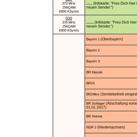
.....
(Infokarte: "Freu Dich hier
370 MHz
neuen Sender.")
256QAM
6900 KSym/s
S30
......
(Infokarte: "Freu Dich hie
378 MHz
neuen Sender.")
256QAM
6900 KSym/s
(Oberbayern)
Bayern 1
Bayern 2
Bayern 3
BR Klassik
BR24
(Sendebetrieb eingeste
BR24live
(Abschaltung vorau
BR Schlager
01.01.2027)
BR Heimat
(Niedersachsen)
NDR 2