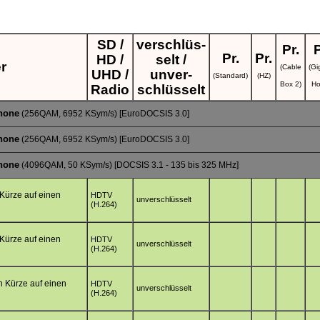
SD /
verschlüs-
Pr.
P
Pr.
Pr.
HD /
selt /
r
(Cable
(G
UHD /
unver-
(Standard)
(HZ)
Box 2)
Ho
Radio
schlüsselt
Phone
(256QAM, 6952 KSym/s) [EuroDOCSIS 3.0]
Phone
(256QAM, 6952 KSym/s) [EuroDOCSIS 3.0]
Phone
(4096QAM, 50 KSym/s) [DOCSIS 3.1 - 135 bis 325 MHz]
n Kürze auf einen
HDTV
unverschlüsselt
(H.264)
n Kürze auf einen
HDTV
unverschlüsselt
(H.264)
in Kürze auf einen
HDTV
unverschlüsselt
(H.264)