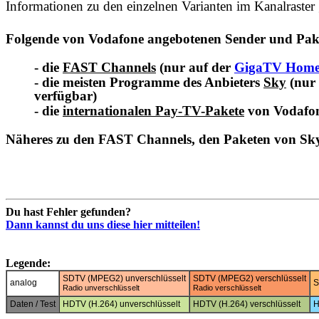
Informationen zu den einzelnen Varianten im Kanalraster 
Folgende von Vodafone angebotenen Sender und Pakete
- die
FAST Channels
(nur auf der
GigaTV Hom
- die meisten Programme des Anbieters
Sky
(nur
verfügbar)
- die
internationalen Pay-TV-Pakete
von Vodafon
Näheres zu den FAST Channels, den Paketen von Sky 
Du hast Fehler gefunden?
Dann kannst du uns diese hier mitteilen!
Legende:
SDTV (MPEG2) unverschlüsselt
SDTV (MPEG2) verschlüsselt
analog
S
Radio unverschlüsselt
Radio verschlüsselt
Daten / Test
HDTV (H.264) unverschlüsselt
HDTV (H.264) verschlüsselt
H