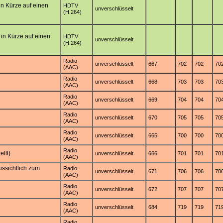
 in Kürze auf einen
HDTV
unverschlüsselt
(H.264)
r in Kürze auf einen
HDTV
unverschlüsselt
(H.264)
Radio
unverschlüsselt
667
702
702
70
(AAC)
Radio
unverschlüsselt
668
703
703
70
(AAC)
Radio
unverschlüsselt
669
704
704
70
(AAC)
Radio
unverschlüsselt
670
705
705
70
(AAC)
Radio
unverschlüsselt
665
700
700
70
(AAC)
Radio
llt)
unverschlüsselt
666
701
701
70
(AAC)
ssichtlich zum
Radio
unverschlüsselt
671
706
706
70
(AAC)
Radio
unverschlüsselt
672
707
707
70
(AAC)
Radio
unverschlüsselt
684
719
719
71
(AAC)
Radio