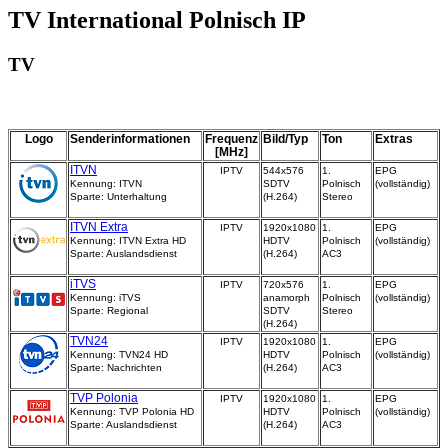
TV International Polnisch IP
TV
Logo
Senderinformationen
Frequenz
Bild/Typ
Ton
Extras
[MHz]
ITVN
IPTV
544x576
1.
EPG
Kennung: ITVN
SDTV
Polnisch
(vollständig)
Sparte: Unterhaltung
(H.264)
Stereo
ITVN Extra
IPTV
1920x1080
1.
EPG
Kennung: ITVN Extra HD
HDTV
Polnisch
(vollständig)
Sparte: Auslandsdienst
(H.264)
AC3
iTVS
IPTV
720x576
1.
EPG
Kennung: iTVS
anamorph
Polnisch
(vollständig)
Sparte: Regional
SDTV
Stereo
(H.264)
TVN24
IPTV
1920x1080
1.
EPG
Kennung: TVN24 HD
HDTV
Polnisch
(vollständig)
Sparte: Nachrichten
(H.264)
AC3
TVP Polonia
IPTV
1920x1080
1.
EPG
Kennung: TVP Polonia HD
HDTV
Polnisch
(vollständig)
Sparte: Auslandsdienst
(H.264)
AC3