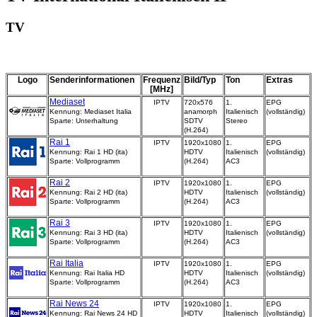
TV
Logo
Senderinformationen
Frequenz
Bild/Typ
Ton
Extras
[MHz]
Mediaset
IPTV
720x576
1.
EPG
Kennung: Mediaset Italia
anamorph
Italienisch
(vollständig)
Sparte: Unterhaltung
SDTV
Stereo
(H.264)
Rai 1
IPTV
1920x1080
1.
EPG
Kennung: Rai 1 HD (ita)
HDTV
Italienisch
(vollständig)
Sparte: Vollprogramm
(H.264)
AC3
Rai 2
IPTV
1920x1080
1.
EPG
Kennung: Rai 2 HD (ita)
HDTV
Italienisch
(vollständig)
Sparte: Vollprogramm
(H.264)
AC3
Rai 3
IPTV
1920x1080
1.
EPG
Kennung: Rai 3 HD (ita)
HDTV
Italienisch
(vollständig)
Sparte: Vollprogramm
(H.264)
AC3
Rai Italia
IPTV
1920x1080
1.
EPG
Kennung: Rai Italia HD
HDTV
Italienisch
(vollständig)
Sparte: Vollprogramm
(H.264)
AC3
Rai News 24
IPTV
1920x1080
1.
EPG
Kennung: Rai News 24 HD
HDTV
Italienisch
(vollständig)