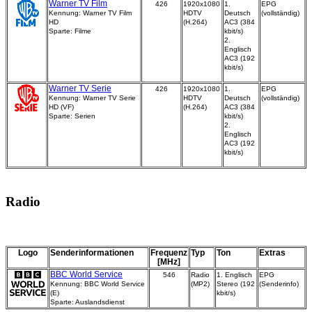
Warner TV Film
426
1920x1080
1.
EPG
Kennung: Warner TV Film
HDTV
Deutsch
(vollständig)
HD
(H.264)
AC3 (384
Sparte: Filme
kbit/s)
2.
Englisch
AC3 (192
kbit/s)
Warner TV Serie
426
1920x1080
1.
EPG
Kennung: Warner TV Serie
HDTV
Deutsch
(vollständig)
HD (VF)
(H.264)
AC3 (384
Sparte: Serien
kbit/s)
2.
Englisch
AC3 (192
kbit/s)
Radio
Logo
Senderinformationen
Frequenz
Typ
Ton
Extras
[MHz]
BBC World Service
546
Radio
1. Englisch
EPG
Kennung: BBC World Service
(MP2)
Stereo (192
(Senderinfo)
(E)
kbit/s)
Sparte: Auslandsdienst