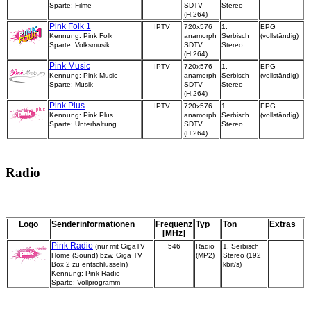
Sparte: Filme
SDTV
Stereo
(H.264)
Pink Folk 1
IPTV
720x576
1.
EPG
Kennung: Pink Folk
anamorph
Serbisch
(vollständig)
Sparte: Volksmusik
SDTV
Stereo
(H.264)
Pink Music
IPTV
720x576
1.
EPG
Kennung: Pink Music
anamorph
Serbisch
(vollständig)
Sparte: Musik
SDTV
Stereo
(H.264)
Pink Plus
IPTV
720x576
1.
EPG
Kennung: Pink Plus
anamorph
Serbisch
(vollständig)
Sparte: Unterhaltung
SDTV
Stereo
(H.264)
Radio
Logo
Senderinformationen
Frequenz
Typ
Ton
Extras
[MHz]
Pink Radio
(nur mit GigaTV
546
Radio
1. Serbisch
Home (Sound) bzw. Giga TV
(MP2)
Stereo (192
Box 2 zu entschlüsseln)
kbit/s)
Kennung: Pink Radio
Sparte: Vollprogramm