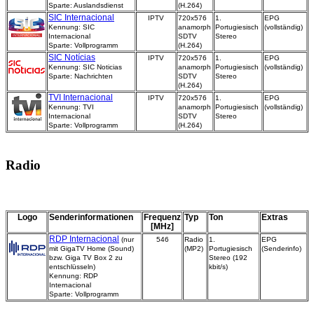
Sparte: Auslandsdienst
(H.264)
SIC Internacional
IPTV
720x576
1.
EPG
Kennung: SIC
anamorph
Portugiesisch
(vollständig)
Internacional
SDTV
Stereo
Sparte: Vollprogramm
(H.264)
SIC Notícias
IPTV
720x576
1.
EPG
Kennung: SIC Noticias
anamorph
Portugiesisch
(vollständig)
Sparte: Nachrichten
SDTV
Stereo
(H.264)
TVI Internacional
IPTV
720x576
1.
EPG
Kennung: TVI
anamorph
Portugiesisch
(vollständig)
Internacional
SDTV
Stereo
Sparte: Vollprogramm
(H.264)
Radio
Logo
Senderinformationen
Frequenz
Typ
Ton
Extras
[MHz]
RDP Internacional
(nur
546
Radio
1.
EPG
mit GigaTV Home (Sound)
(MP2)
Portugiesisch
(Senderinfo)
bzw. Giga TV Box 2 zu
Stereo (192
entschlüsseln)
kbit/s)
Kennung: RDP
Internacional
Sparte: Vollprogramm