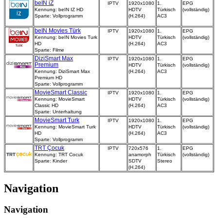
beIN iZ
IPTV
1920x1080
1.
EPG
Kennung: beIN IZ HD
HDTV
Türkisch
(vollständig)
Sparte: Vollprogramm
(H.264)
AC3
beIN Movies Türk
IPTV
1920x1080
1.
EPG
Kennung: beIN Movies Turk
HDTV
Türkisch
(vollständig)
HD
(H.264)
AC3
Sparte: Filme
DiziSmart Max
IPTV
1920x1080
1.
EPG
Premium
HDTV
Türkisch
(vollständig)
Kennung: DiziSmart Max
(H.264)
AC3
Premium HD
Sparte: Vollprogramm
MovieSmart Classic
IPTV
1920x1080
1.
EPG
Kennung: MovieSmart
HDTV
Türkisch
(vollständig)
Classic HD
(H.264)
AC3
Sparte: Unterhaltung
MovieSmart Turk
IPTV
1920x1080
1.
EPG
Kennung: MovieSmart Turk
HDTV
Türkisch
(vollständig)
HD
(H.264)
AC3
Sparte: Vollprogramm
TRT Çocuk
IPTV
720x576
1.
EPG
Kennung: TRT Cocuk
anamorph
Türkisch
(vollständig)
Sparte: Kinder
SDTV
Stereo
(H.264)
Navigation
Navigation