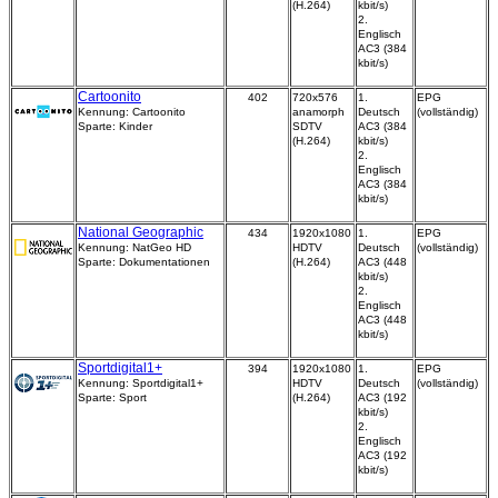
(H.264)
kbit/s)
2.
Englisch
AC3 (384
kbit/s)
Cartoonito
402
720x576
1.
EPG
Kennung: Cartoonito
anamorph
Deutsch
(vollständig)
Sparte: Kinder
SDTV
AC3 (384
(H.264)
kbit/s)
2.
Englisch
AC3 (384
kbit/s)
National Geographic
434
1920x1080
1.
EPG
Kennung: NatGeo HD
HDTV
Deutsch
(vollständig)
Sparte: Dokumentationen
(H.264)
AC3 (448
kbit/s)
2.
Englisch
AC3 (448
kbit/s)
Sportdigital1+
394
1920x1080
1.
EPG
Kennung: Sportdigital1+
HDTV
Deutsch
(vollständig)
Sparte: Sport
(H.264)
AC3 (192
kbit/s)
2.
Englisch
AC3 (192
kbit/s)