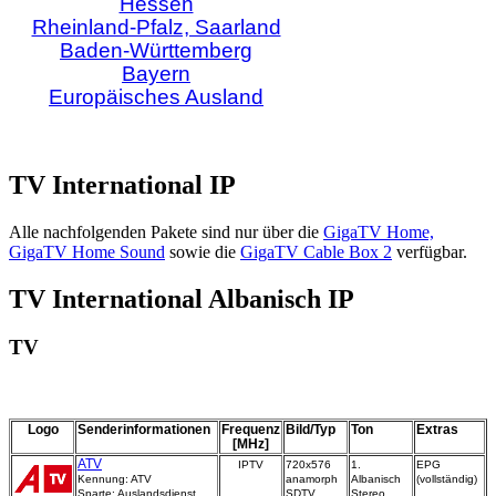
Hessen
Rheinland-Pfalz, Saarland
Baden-Württemberg
Bayern
Europäisches Ausland
TV International IP
Alle nachfolgenden Pakete sind nur über die
GigaTV Home,
GigaTV Home Sound
sowie die
GigaTV Cable Box 2
verfügbar.
TV International Albanisch IP
TV
Logo
Senderinformationen
Frequenz
Bild/Typ
Ton
Extras
[MHz]
ATV
IPTV
720x576
1.
EPG
Kennung: ATV
anamorph
Albanisch
(vollständig)
Sparte: Auslandsdienst
SDTV
Stereo