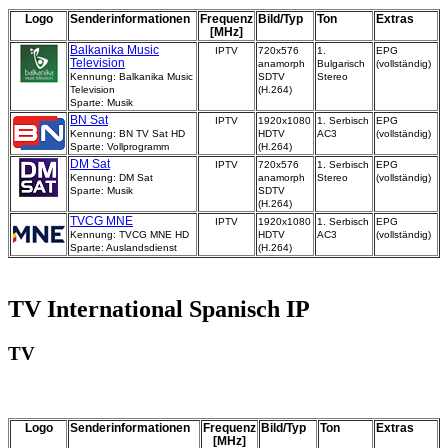
Logo
Senderinformationen
Frequenz
Bild/Typ
Ton
Extras
[MHz]
Balkanika Music
IPTV
720x576
1.
EPG
Television
anamorph
Bulgarisch
(vollständig)
Kennung: Balkanika Music
SDTV
Stereo
Television
(H.264)
Sparte: Musik
BN Sat
IPTV
1920x1080
1. Serbisch
EPG
Kennung: BN TV Sat HD
HDTV
AC3
(vollständig)
Sparte: Vollprogramm
(H.264)
DM Sat
IPTV
720x576
1. Serbisch
EPG
Kennung: DM Sat
anamorph
Stereo
(vollständig)
Sparte: Musik
SDTV
(H.264)
TVCG MNE
IPTV
1920x1080
1. Serbisch
EPG
Kennung: TVCG MNE HD
HDTV
AC3
(vollständig)
Sparte: Auslandsdienst
(H.264)
TV International Spanisch IP
TV
Logo
Senderinformationen
Frequenz
Bild/Typ
Ton
Extras
[MHz]