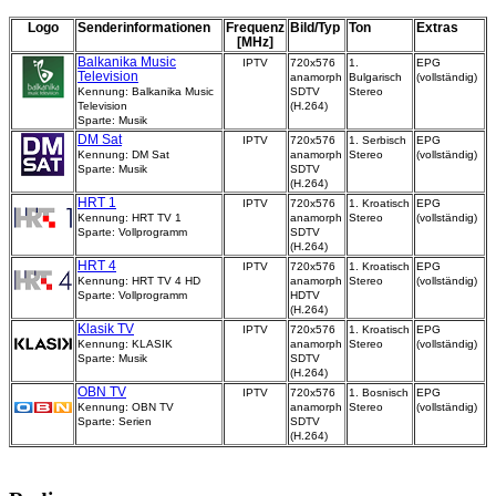
Logo
Senderinformationen
Frequenz
Bild/Typ
Ton
Extras
[MHz]
Balkanika Music
IPTV
720x576
1.
EPG
Television
anamorph
Bulgarisch
(vollständig)
Kennung: Balkanika Music
SDTV
Stereo
Television
(H.264)
Sparte: Musik
DM Sat
IPTV
720x576
1. Serbisch
EPG
Kennung: DM Sat
anamorph
Stereo
(vollständig)
Sparte: Musik
SDTV
(H.264)
HRT 1
IPTV
720x576
1. Kroatisch
EPG
Kennung: HRT TV 1
anamorph
Stereo
(vollständig)
Sparte: Vollprogramm
SDTV
(H.264)
HRT 4
IPTV
720x576
1. Kroatisch
EPG
Kennung: HRT TV 4 HD
anamorph
Stereo
(vollständig)
Sparte: Vollprogramm
HDTV
(H.264)
Klasik TV
IPTV
720x576
1. Kroatisch
EPG
Kennung: KLASIK
anamorph
Stereo
(vollständig)
Sparte: Musik
SDTV
(H.264)
OBN TV
IPTV
720x576
1. Bosnisch
EPG
Kennung: OBN TV
anamorph
Stereo
(vollständig)
Sparte: Serien
SDTV
(H.264)