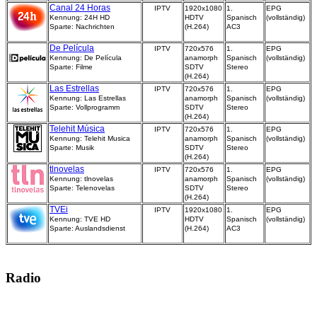
Canal 24 Horas
IPTV
1920x1080
1.
EPG
Kennung: 24H HD
HDTV
Spanisch
(vollständig)
Sparte: Nachrichten
(H.264)
AC3
De Película
IPTV
720x576
1.
EPG
Kennung: De Película
anamorph
Spanisch
(vollständig)
Sparte: Filme
SDTV
Stereo
(H.264)
Las Estrellas
IPTV
720x576
1.
EPG
Kennung: Las Estrellas
anamorph
Spanisch
(vollständig)
Sparte: Vollprogramm
SDTV
Stereo
(H.264)
Telehit Música
IPTV
720x576
1.
EPG
Kennung: Telehit Musica
anamorph
Spanisch
(vollständig)
Sparte: Musik
SDTV
Stereo
(H.264)
tlnovelas
IPTV
720x576
1.
EPG
Kennung: tlnovelas
anamorph
Spanisch
(vollständig)
Sparte: Telenovelas
SDTV
Stereo
(H.264)
TVEi
IPTV
1920x1080
1.
EPG
Kennung: TVE HD
HDTV
Spanisch
(vollständig)
Sparte: Auslandsdienst
(H.264)
AC3
Radio