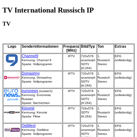
TV International Russisch IP
TV
Logo
Senderinformationen
Frequenz
Bild/Typ
Ton
Extras
[MHz]
Channel9
IPTV
720x576
1.
EPG
Kennung: Channel 9
anamorph
Russisch
(vollständig)
Sparte: Vollprogramm
SDTV
Stereo
(H.264)
Domashny
IPTV
720x576
1.
EPG
Kennung: Domashny
anamorph
Russisch
(vollständig)
Sparte: Vollprogramm
SDTV
Stereo
(H.264)
euronews
(russisch)
IPTV
720x576
1.
EPG
Kennung: Euronews
anamorph
Russisch
(vollständig)
Russian
SDTV
Stereo
Sparte: Nachrichten
(H.264)
Kinomir
IPTV
704x576
1.
EPG
Kennung: Kinomir
SDTV
Russisch
(vollständig)
Sparte: Filme
(H.264)
Stereo
OstWest
IPTV
720x576
1.
EPG
Kennung: OstWest
anamorph
Russisch
(vollständig)
Sparte: Vollprogramm
SDTV
Stereo