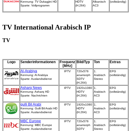
Kennung: TV Dukagjini HD
HDTV
Albanisch
(vollständig)
Sparte: Vollprogramm
(H.264)
AC3
TV International Arabisch IP
TV
Logo
Senderinformationen
Frequenz
Bild/Typ
Ton
Extras
[MHz]
Al-Arabiya
IPTV
720x576
1.
EPG
Kennung: Al Arabiya
anamorph
Arabisch
(vollständig)
Sparte: Auslandsdienst
SDTV
Stereo
(H.264)
Asharq News
IPTV
1920x1080
1.
EPG
Kennung: Asharq HD
HDTV
Arabisch
(vollständig)
Sparte: Nachrichten
(H.264)
AC3
gulli Bil Arabi
IPTV
1920x1080
1.
EPG
Kennung: Gulli Bil Arabi HD
HDTV
Arabisch
(vollständig)
Sparte: Auslandsdienst
(H.264)
AC3
MBC Europe
IPTV
720x576
1.
EPG
Kennung: MBC Europe
anamorph
Arabisch
(vollständig)
Sparte: Auslandsdienst
SDTV
Stereo