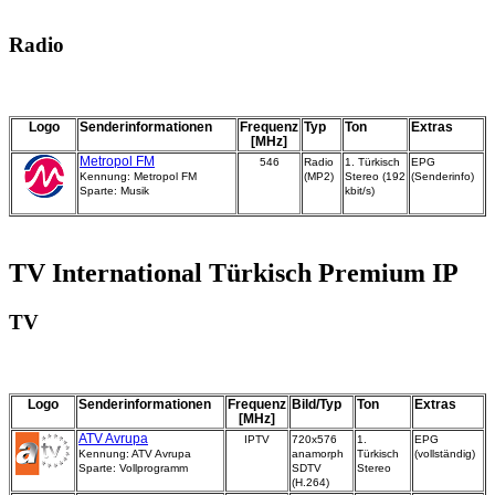
Radio
Logo
Senderinformationen
Frequenz
Typ
Ton
Extras
[MHz]
Metropol FM
546
Radio
1. Türkisch
EPG
Kennung: Metropol FM
(MP2)
Stereo (192
(Senderinfo)
Sparte: Musik
kbit/s)
TV International Türkisch Premium IP
TV
Logo
Senderinformationen
Frequenz
Bild/Typ
Ton
Extras
[MHz]
ATV Avrupa
IPTV
720x576
1.
EPG
Kennung: ATV Avrupa
anamorph
Türkisch
(vollständig)
Sparte: Vollprogramm
SDTV
Stereo
(H.264)