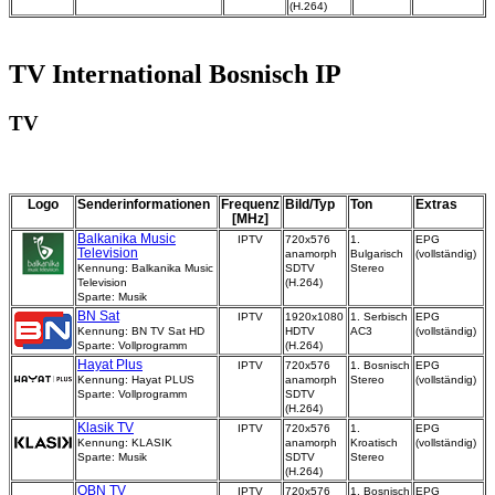
(H.264)
TV International Bosnisch IP
TV
Logo
Senderinformationen
Frequenz
Bild/Typ
Ton
Extras
[MHz]
Balkanika Music
IPTV
720x576
1.
EPG
Television
anamorph
Bulgarisch
(vollständig)
Kennung: Balkanika Music
SDTV
Stereo
Television
(H.264)
Sparte: Musik
BN Sat
IPTV
1920x1080
1. Serbisch
EPG
Kennung: BN TV Sat HD
HDTV
AC3
(vollständig)
Sparte: Vollprogramm
(H.264)
Hayat Plus
IPTV
720x576
1. Bosnisch
EPG
Kennung: Hayat PLUS
anamorph
Stereo
(vollständig)
Sparte: Vollprogramm
SDTV
(H.264)
Klasik TV
IPTV
720x576
1.
EPG
Kennung: KLASIK
anamorph
Kroatisch
(vollständig)
Sparte: Musik
SDTV
Stereo
(H.264)
OBN TV
IPTV
720x576
1. Bosnisch
EPG