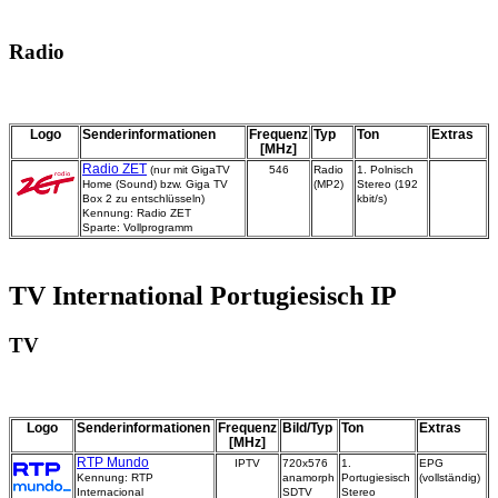
Radio
Logo
Senderinformationen
Frequenz
Typ
Ton
Extras
[MHz]
Radio ZET
(nur mit GigaTV
546
Radio
1. Polnisch
Home (Sound) bzw. Giga TV
(MP2)
Stereo (192
Box 2 zu entschlüsseln)
kbit/s)
Kennung: Radio ZET
Sparte: Vollprogramm
TV International Portugiesisch IP
TV
Logo
Senderinformationen
Frequenz
Bild/Typ
Ton
Extras
[MHz]
RTP Mundo
IPTV
720x576
1.
EPG
Kennung: RTP
anamorph
Portugiesisch
(vollständig)
Internacional
SDTV
Stereo