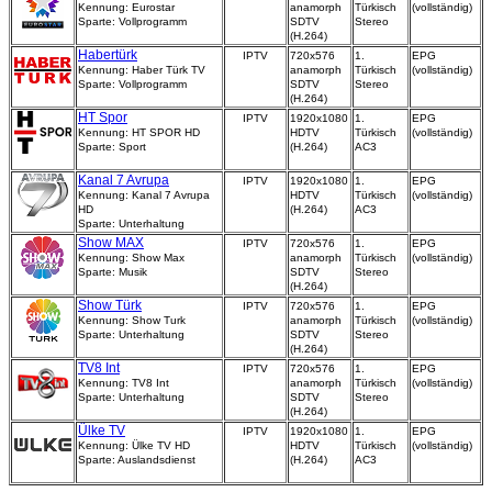
Kennung: Eurostar
anamorph
Türkisch
(vollständig)
Sparte: Vollprogramm
SDTV
Stereo
(H.264)
Habertürk
IPTV
720x576
1.
EPG
Kennung: Haber Türk TV
anamorph
Türkisch
(vollständig)
Sparte: Vollprogramm
SDTV
Stereo
(H.264)
HT Spor
IPTV
1920x1080
1.
EPG
Kennung: HT SPOR HD
HDTV
Türkisch
(vollständig)
Sparte: Sport
(H.264)
AC3
Kanal 7 Avrupa
IPTV
1920x1080
1.
EPG
Kennung: Kanal 7 Avrupa
HDTV
Türkisch
(vollständig)
HD
(H.264)
AC3
Sparte: Unterhaltung
Show MAX
IPTV
720x576
1.
EPG
Kennung: Show Max
anamorph
Türkisch
(vollständig)
Sparte: Musik
SDTV
Stereo
(H.264)
Show Türk
IPTV
720x576
1.
EPG
Kennung: Show Turk
anamorph
Türkisch
(vollständig)
Sparte: Unterhaltung
SDTV
Stereo
(H.264)
TV8 Int
IPTV
720x576
1.
EPG
Kennung: TV8 Int
anamorph
Türkisch
(vollständig)
Sparte: Unterhaltung
SDTV
Stereo
(H.264)
Ülke TV
IPTV
1920x1080
1.
EPG
Kennung: Ülke TV HD
HDTV
Türkisch
(vollständig)
Sparte: Auslandsdienst
(H.264)
AC3