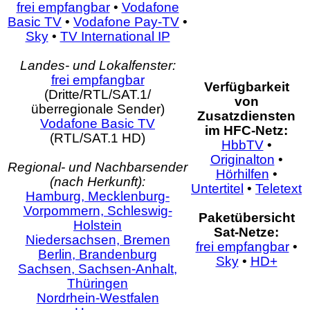
frei empfangbar
•
Vodafone
Basic TV
•
Vodafone Pay-TV
•
Sky
•
TV International IP
Landes- und Lokalfenster:
frei empfangbar
Verfügbarkeit
(Dritte/RTL/SAT.1/
von
überregionale Sender)
Zusatzdiensten
Vodafone Basic TV
im HFC-Netz:
(RTL/SAT.1 HD)
HbbTV
•
Originalton
•
Regional- und Nachbarsender
Hörhilfen
•
(nach Herkunft):
Untertitel
•
Teletext
Hamburg, Mecklenburg-
Vorpommern, Schleswig-
Paketübersicht
Holstein
Sat-Netze:
Niedersachsen, Bremen
frei empfangbar
•
Berlin, Brandenburg
Sky
•
HD+
Sachsen, Sachsen-Anhalt,
Thüringen
Nordrhein-Westfalen