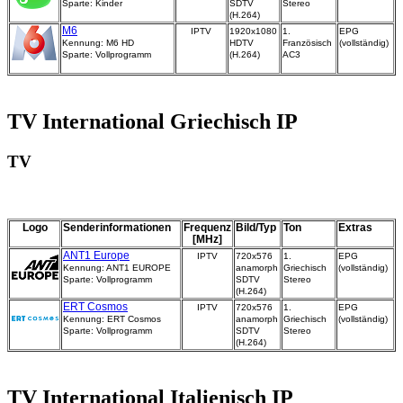
Sparte: Kinder
SDTV
Stereo
(H.264)
M6
IPTV
1920x1080
1.
EPG
Kennung: M6 HD
HDTV
Französisch
(vollständig)
Sparte: Vollprogramm
(H.264)
AC3
TV International Griechisch IP
TV
Logo
Senderinformationen
Frequenz
Bild/Typ
Ton
Extras
[MHz]
ANT1 Europe
IPTV
720x576
1.
EPG
Kennung: ANT1 EUROPE
anamorph
Griechisch
(vollständig)
Sparte: Vollprogramm
SDTV
Stereo
(H.264)
ERT Cosmos
IPTV
720x576
1.
EPG
Kennung: ERT Cosmos
anamorph
Griechisch
(vollständig)
Sparte: Vollprogramm
SDTV
Stereo
(H.264)
TV International Italienisch IP