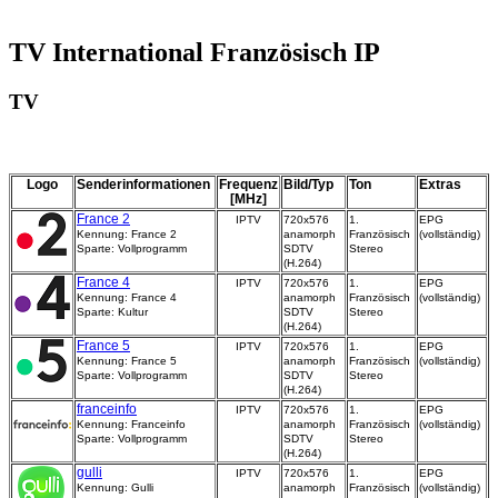
TV International Französisch IP
TV
Logo
Senderinformationen
Frequenz
Bild/Typ
Ton
Extras
[MHz]
France 2
IPTV
720x576
1.
EPG
Kennung: France 2
anamorph
Französisch
(vollständig)
Sparte: Vollprogramm
SDTV
Stereo
(H.264)
France 4
IPTV
720x576
1.
EPG
Kennung: France 4
anamorph
Französisch
(vollständig)
Sparte: Kultur
SDTV
Stereo
(H.264)
France 5
IPTV
720x576
1.
EPG
Kennung: France 5
anamorph
Französisch
(vollständig)
Sparte: Vollprogramm
SDTV
Stereo
(H.264)
franceinfo
IPTV
720x576
1.
EPG
Kennung: Franceinfo
anamorph
Französisch
(vollständig)
Sparte: Vollprogramm
SDTV
Stereo
(H.264)
gulli
IPTV
720x576
1.
EPG
Kennung: Gulli
anamorph
Französisch
(vollständig)