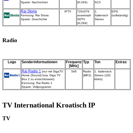
Sparte: Nachrichten
(H.264)
AC3
Rai Storia
IPTV
720x576
1.
EPG
Kennung: Rai Storia
anamorph
Italienisch
(vollständig)
Sparte: Geschichte
SDTV
Stereo
(H.264)
Radio
Logo
Senderinformationen
Frequenz
Typ
Ton
Extras
[MHz]
Rai Radio 1
(nur mit GigaTV
546
Radio
1. Italienisch
Home (Sound) bzw. Giga TV
(MP2)
Stereo (192
Box 2 zu entschlüsseln)
kbit/s)
Kennung: Rai Radio 1
Sparte: Vollprogramm
TV International Kroatisch IP
TV