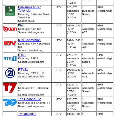
(H.264)
Balkanika Music
IPTV
720x576
1.
EPG
Television
anamorph
Bulgarisch
(vollständig)
Kennung: Balkanika Music
SDTV
Stereo
Television
(H.264)
Sparte: Musik
Klan
IPTV
1920x1080
1.
EPG
Kennung: Klan HD
HDTV
Albanisch
(vollständig)
Sparte: Vollprogramm
(H.264)
AC3
KTV Kohavision
IPTV
1920x1080
1.
EPG
Kennung: KTV Kohavision
HDTV
Albanisch
(vollständig)
HD
(H.264)
AC3
Sparte: Unterhaltung
RTK1
IPTV
720x576
1.
EPG
Kennung: RTK 1
anamorph
Albanisch
(vollständig)
Sparte: Vollprogramm
SDTV
Stereo
(H.264)
RTV21
IPTV
1920x1080
1.
EPG
Kennung: RTV 21 HD
HDTV
Albanisch
(vollständig)
Sparte: Vollprogramm
(H.264)
AC3
T7
IPTV
720x576
1.
EPG
Kennung: T7 - Televisioni
anamorph
Albanisch
(vollständig)
7
SDTV
Stereo
Sparte: Vollprogramm
(H.264)
Top Channel TV
IPTV
720x576
1.
EPG
Kennung: Top Channel TV
anamorph
Albanisch
(vollständig)
Sparte: Vollprogramm
SDTV
Stereo
(H.264)
TV Dukagjini
IPTV
1920x1080
1.
EPG