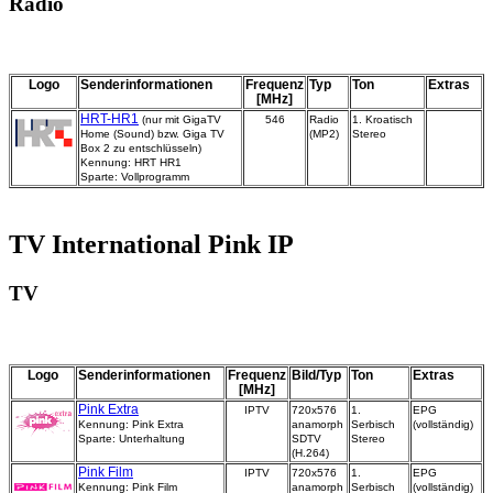
Radio
Logo
Senderinformationen
Frequenz
Typ
Ton
Extras
[MHz]
HRT-HR1
(nur mit GigaTV
546
Radio
1. Kroatisch
Home (Sound) bzw. Giga TV
(MP2)
Stereo
Box 2 zu entschlüsseln)
Kennung: HRT HR1
Sparte: Vollprogramm
TV International Pink IP
TV
Logo
Senderinformationen
Frequenz
Bild/Typ
Ton
Extras
[MHz]
Pink Extra
IPTV
720x576
1.
EPG
Kennung: Pink Extra
anamorph
Serbisch
(vollständig)
Sparte: Unterhaltung
SDTV
Stereo
(H.264)
Pink Film
IPTV
720x576
1.
EPG
Kennung: Pink Film
anamorph
Serbisch
(vollständig)