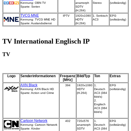
Kennung: OBN TV
anamorph
Stereo
(vollständig)
Sparte: Serien
SDTV
(H.264)
TVCG MNE
IPTV
1920x1080
1. Serbisch
EPG
Kennung: TVCG MNE HD
HDTV
AC3
(vollständig)
Sparte: Auslandsdienst
(H.264)
TV International Englisch IP
TV
Logo
Senderinformationen
Frequenz
Bild/Typ
Ton
Extras
[MHz]
AXN Black
394
1920x1080
1.
EPG
Kennung: AXN Black HD
HDTV
Deutsch
(vollständig)
Sparte: Action und Crime
(H.264)
AC3 (384
kbit/s)
2.
Englisch
AC3 (384
kbit/s)
Cartoon Network
402
720x576
1.
EPG
Kennung: Cartoon Network
anamorph
Deutsch
(vollständig)
Sparte: Kinder
SDTV
AC3 (384