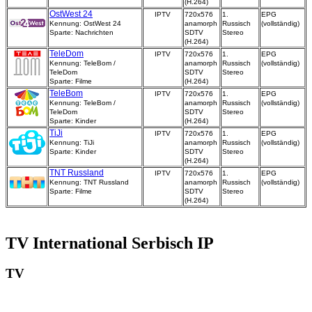
(H.264)
OstWest 24
IPTV
720x576
1.
EPG
Kennung: OstWest 24
anamorph
Russisch
(vollständig)
Sparte: Nachrichten
SDTV
Stereo
(H.264)
TeleDom
IPTV
720x576
1.
EPG
Kennung: TeleBom /
anamorph
Russisch
(vollständig)
TeleDom
SDTV
Stereo
Sparte: Filme
(H.264)
TeleBom
IPTV
720x576
1.
EPG
Kennung: TeleBom /
anamorph
Russisch
(vollständig)
TeleDom
SDTV
Stereo
Sparte: Kinder
(H.264)
TiJi
IPTV
720x576
1.
EPG
Kennung: TiJi
anamorph
Russisch
(vollständig)
Sparte: Kinder
SDTV
Stereo
(H.264)
TNT Russland
IPTV
720x576
1.
EPG
Kennung: TNT Russland
anamorph
Russisch
(vollständig)
Sparte: Filme
SDTV
Stereo
(H.264)
TV International Serbisch IP
TV