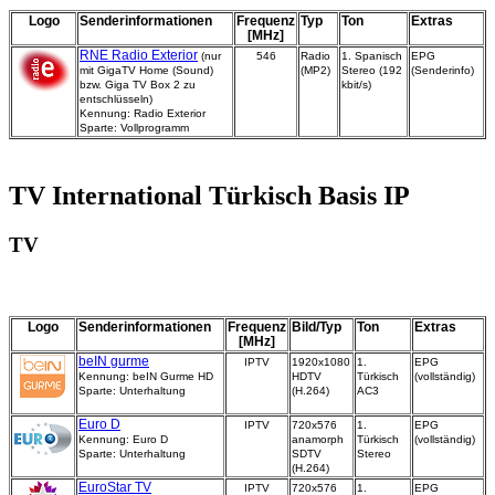
Logo
Senderinformationen
Frequenz
Typ
Ton
Extras
[MHz]
RNE Radio Exterior
(nur
546
Radio
1. Spanisch
EPG
mit GigaTV Home (Sound)
(MP2)
Stereo (192
(Senderinfo)
bzw. Giga TV Box 2 zu
kbit/s)
entschlüsseln)
Kennung: Radio Exterior
Sparte: Vollprogramm
TV International Türkisch Basis IP
TV
Logo
Senderinformationen
Frequenz
Bild/Typ
Ton
Extras
[MHz]
beIN gurme
IPTV
1920x1080
1.
EPG
Kennung: beIN Gurme HD
HDTV
Türkisch
(vollständig)
Sparte: Unterhaltung
(H.264)
AC3
Euro D
IPTV
720x576
1.
EPG
Kennung: Euro D
anamorph
Türkisch
(vollständig)
Sparte: Unterhaltung
SDTV
Stereo
(H.264)
EuroStar TV
IPTV
720x576
1.
EPG