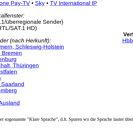
one Pay-TV
•
Sky
•
TV International IP
alfenster:
.1/überregionale Sender)
RTL/SAT.1 HD)
Ver
er (nach Herkunft):
Hb
ern, Schleswig-Holstein
, Bremen
denburg
alt, Thüringen
stfalen
n
, Saarland
emberg
n
Ausland
er sogenannte "Klare Sprache", d.h. Spuren wo die Sprache lauter übe