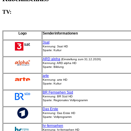
TV:
Logo
Senderinformationen
3sat
Kennung: 3sat HD
Sparte: Kultur
ARD alpha
(Einstellung zum 31.12.2026)
Kennung: ARD alpha HD
Sparte: Bildung
arte
Kennung: arte HD
Sparte: Kultur
BR Fernsehen Süd
Kennung: BR Süd HD
Sparte: Regionales Vollprogramm
Das Erste
Kennung: Das Erste HD
Sparte: Vollprogramm
hr-fernsehen
Kennung: hr-fernsehen HD