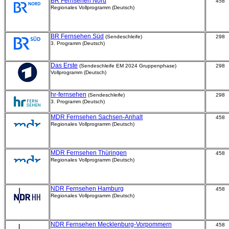
BR Fernsehen Nord
458
Regionales Vollprogramm (Deutsch)
BR Fernsehen Süd
(Sendeschleife)
298
3. Programm (Deutsch)
Das Erste
(Sendeschleife EM 2024 Gruppenphase)
298
Vollprogramm (Deutsch)
hr-fernsehen
(Sendeschleife)
298
3. Programm (Deutsch)
MDR Fernsehen Sachsen-Anhalt
458
Regionales Vollprogramm (Deutsch)
MDR Fernsehen Thüringen
458
Regionales Vollprogramm (Deutsch)
NDR Fernsehen Hamburg
458
Regionales Vollprogramm (Deutsch)
NDR Fernsehen Mecklenburg-Vorpommern
458