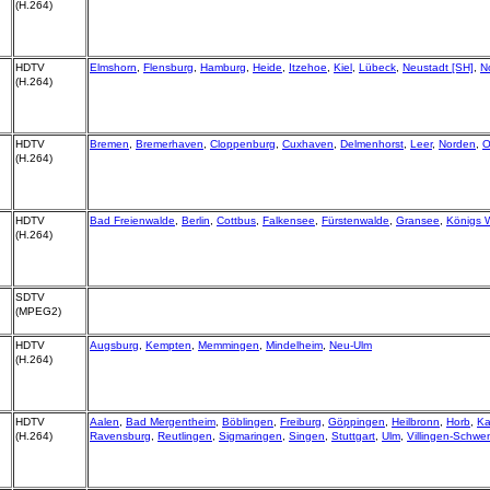
(H.264)
HDTV
Elmshorn
,
Flensburg
,
Hamburg
,
Heide
,
Itzehoe
,
Kiel
,
Lübeck
,
Neustadt [SH]
,
N
(H.264)
HDTV
Bremen
,
Bremerhaven
,
Cloppenburg
,
Cuxhaven
,
Delmenhorst
,
Leer
,
Norden
,
O
(H.264)
HDTV
Bad Freienwalde
,
Berlin
,
Cottbus
,
Falkensee
,
Fürstenwalde
,
Gransee
,
Königs 
(H.264)
SDTV
(MPEG2)
HDTV
Augsburg
,
Kempten
,
Memmingen
,
Mindelheim
,
Neu-Ulm
(H.264)
HDTV
Aalen
,
Bad Mergentheim
,
Böblingen
,
Freiburg
,
Göppingen
,
Heilbronn
,
Horb
,
Ka
(H.264)
Ravensburg
,
Reutlingen
,
Sigmaringen
,
Singen
,
Stuttgart
,
Ulm
,
Villingen-Schwe