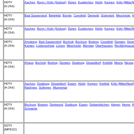
HDTV
Aachen
,
Bonn / Köln (Südost)
,
Düren
,
Euskirchen
,
Hürth
,
Kerpen
,
Köln (Mitte/N
(H.264)
HDTV
Bad Sassendorf
,
Bielefeld
,
Bünde
,
Coesfeld
,
Detmold
,
Gütersloh
,
Meschede
,
M
(H.264)
HDTV
Aachen
,
Bonn / Köln (Südost)
,
Düren
,
Euskirchen
,
Hürth
,
Kerpen
,
Köln (Mitte/N
(H.264)
HDTV
Arnsberg
,
Bad Sassendorf
,
Bocholt
,
Bochum
,
Bottrop
,
Coesfeld
,
Dorsten
,
Dort
(H.264)
Kamen
,
Lüdenscheid
,
Lünen
,
Meschede
,
Münster
,
Oberhausen
,
Recklinghaus
HDTV
Ahaus
,
Bocholt
,
Bottrop
,
Dorsten
,
Duisburg
,
Düsseldorf
,
Krefeld
,
Moers
,
Neuss
(H.264)
HDTV
Aachen
,
Duisburg
,
Düsseldorf
,
Essen
,
Hürth
,
Kerpen
,
Krefeld
,
Köln (Mitte/Nord)
(H.264)
Ratingen
,
Solingen
,
Wuppertal
HDTV
Bochum
,
Bottrop
,
Dortmund
,
Duisburg
,
Essen
,
Gelsenkirchen
,
Hagen
,
Herne
,
K
(H.264)
Schwerte
SDTV
(MPEG2)