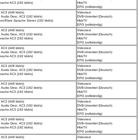
prache
AC3 (192 kbit/s)
HbbTV
EPG (vollständig)
 AC3 (448 kbit/s)
Videotext
 Audio Desc.
AC3 (192 kbit/s)
DVB-Untertitel (Deutsch)
lton/Klare Sprache
Stereo (192 kbit/s)
HbbTV
EPG (vollständig)
 AC3 (448 kbit/s)
Videotext
 Audio Desc.
AC3 (192 kbit/s)
DVB-Untertitel (Deutsch)
prache
AC3 (192 kbit/s)
HbbTV
EPG (vollständig)
 AC3 (448 kbit/s)
Videotext
 Audio Desc.
AC3 (192 kbit/s)
DVB-Untertitel (Deutsch)
prache
AC3 (192 kbit/s)
HbbTV
EPG (vollständig)
 AC3 (448 kbit/s)
Videotext
 Audio Desc.
AC3 (192 kbit/s)
DVB-Untertitel (Deutsch)
prache
AC3 (192 kbit/s)
HbbTV
EPG (vollständig)
 AC3 (448 kbit/s)
Videotext
 Audio Desc.
AC3 (192 kbit/s)
DVB-Untertitel (Deutsch)
prache
AC3 (192 kbit/s)
HbbTV
EPG (vollständig)
 AC3 (448 kbit/s)
Videotext
 Audio Desc.
AC3 (192 kbit/s)
DVB-Untertitel (Deutsch)
prache
AC3 (192 kbit/s)
HbbTV
EPG (vollständig)
 AC3 (448 kbit/s)
Videotext
 Audio Desc.
AC3 (192 kbit/s)
DVB-Untertitel (Deutsch)
prache
AC3 (192 kbit/s)
HbbTV
EPG (vollständig)
 AC3 (448 kbit/s)
Videotext