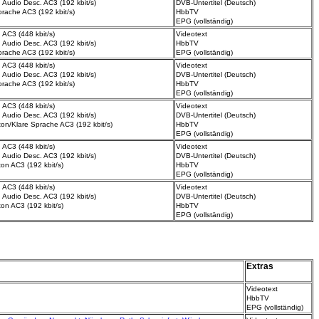
 Audio Desc.
AC3 (192 kbit/s)
DVB-Untertitel (Deutsch)
prache
AC3 (192 kbit/s)
HbbTV
EPG (vollständig)
 AC3 (448 kbit/s)
Videotext
 Audio Desc.
AC3 (192 kbit/s)
HbbTV
prache
AC3 (192 kbit/s)
EPG (vollständig)
 AC3 (448 kbit/s)
Videotext
 Audio Desc.
AC3 (192 kbit/s)
DVB-Untertitel (Deutsch)
prache
AC3 (192 kbit/s)
HbbTV
EPG (vollständig)
 AC3 (448 kbit/s)
Videotext
 Audio Desc.
AC3 (192 kbit/s)
DVB-Untertitel (Deutsch)
lton/Klare Sprache
AC3 (192 kbit/s)
HbbTV
EPG (vollständig)
 AC3 (448 kbit/s)
Videotext
 Audio Desc.
AC3 (192 kbit/s)
DVB-Untertitel (Deutsch)
lton AC3 (192 kbit/s)
HbbTV
EPG (vollständig)
 AC3 (448 kbit/s)
Videotext
 Audio Desc.
AC3 (192 kbit/s)
DVB-Untertitel (Deutsch)
lton AC3 (192 kbit/s)
HbbTV
EPG (vollständig)
Extras
Videotext
HbbTV
EPG (vollständig)