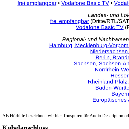
frei empfangbar
•
Vodafone Basic TV
•
Vodaf
Landes- und Lok
frei empfangbar
(Dritte/RTL/SAT
Vodafone Basic TV
(
Regional- und Nachbarsend
Hamburg, Mecklenburg-Vorpomm
Niedersachsen
Berlin, Bran
Sachsen, Sachsen-Anh
Nordrhein-We
Hesse
Rheinland-Pfalz
Baden-Württ
Bayer
Europäisches 
Als Hörhilfe bezeichnen wir hier Tonspuren für Audio Description od
Kabelanschluss