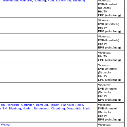
n
,
Gemünden
,
Neumarkt
,
Nürnberg
,
Roth
,
Schweinfurt
,
Würzburg
Videotext
DVB-Untertitel
(Deutsch)
HbbTV
EPG (vollständig)
Videotext
DVB-Untertitel ()
HbbTV
EPG (vollständig)
Videotext
DVB-Untertitel ()
HbbTV
EPG (vollständig)
Videotext
HbbTV
EPG (vollständig)
Videotext
DVB-Untertitel
(Deutsch)
HbbTV
EPG (vollständig)
Videotext
DVB-Untertitel
(Deutsch)
HbbTV
EPG (vollständig)
horn
,
Flensburg
,
Göttingen
,
Hamburg
,
Hameln
,
Hannover
,
Heide
,
Videotext
t [SH]
,
Nienburg
,
Norden
,
Norderstedt
,
Oldenburg
,
Osnabrück
,
Stade
,
DVB-Untertitel
(Deutsch)
HbbTV
EPG (vollständig)
,
Wismar
Videotext