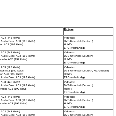
Extras
 AC3 (448 kbit/s)
Videotext
 Audio Desc.
AC3 (192 kbit/s)
DVB-Untertitel (Deutsch)
lton AC3 (192 kbit/s)
HbbTV
EPG (vollständig)
 AC3 (448 kbit/s)
Videotext
 Audio Desc.
AC3 (192 kbit/s)
DVB-Untertitel (Deutsch)
prache
AC3 (192 kbit/s)
HbbTV
EPG (vollständig)
 AC3 (192 kbit/s)
Videotext
isch AC3 (192 kbit/s)
DVB-Untertitel (Deutsch, Französisch)
ton AC3 (192 kbit/s)
HbbTV
 Audio Desc.
AC3 (192 kbit/s)
EPG (vollständig)
 AC3 (448 kbit/s)
Videotext
 Audio Desc.
AC3 (192 kbit/s)
DVB-Untertitel (Deutsch)
prache
AC3 (192 kbit/s)
HbbTV
EPG (vollständig)
 AC3 (448 kbit/s)
Videotext
 Audio Desc.
AC3 (192 kbit/s)
DVB-Untertitel (Deutsch)
prache
AC3 (192 kbit/s)
HbbTV
EPG (vollständig)
 AC3 (448 kbit/s)
Videotext
 Audio Desc.
AC3 (192 kbit/s)
DVB-Untertitel (Deutsch)