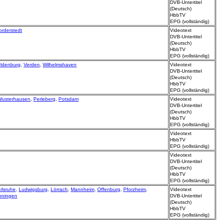
DVB-Untertitel
(Deutsch)
HbbTV
EPG (vollständig)
orderstedt
Videotext
DVB-Untertitel
(Deutsch)
HbbTV
EPG (vollständig)
ldenburg
,
Verden
,
Wilhelmshaven
Videotext
DVB-Untertitel
(Deutsch)
HbbTV
EPG (vollständig)
Wusterhausen
,
Perleberg
,
Potsdam
Videotext
DVB-Untertitel
(Deutsch)
HbbTV
EPG (vollständig)
Videotext
HbbTV
EPG (vollständig)
Videotext
DVB-Untertitel
(Deutsch)
HbbTV
EPG (vollständig)
rlsruhe
,
Ludwigsburg
,
Lörrach
,
Mannheim
,
Offenburg
,
Pforzheim
,
Videotext
nningen
DVB-Untertitel
(Deutsch)
HbbTV
EPG (vollständig)