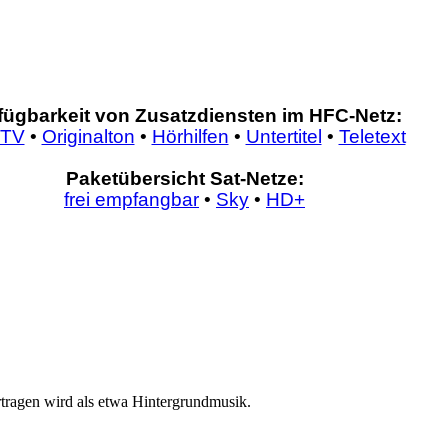
fügbarkeit von Zusatzdiensten im HFC-Netz:
bTV
•
Originalton
•
Hörhilfen
•
Untertitel
•
Teletext
Paketübersicht Sat-Netze:
frei empfangbar
•
Sky
•
HD+
rtragen wird als etwa Hintergrundmusik.