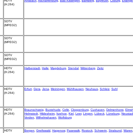
HDTV
Ansbach
,
Aschaffenburg
,
Bad Kissingen
,
Bamberg
,
Bayreuth
,
Coburg
,
Erlange
(H.264)
SDTV
(MPEG2)
SDTV
(MPEG2)
SDTV
(MPEG2)
HDTV
Halberstadt
,
Halle
,
Magdeburg
,
Stendal
,
Wittenberg
,
Zeitz
(H.264)
HDTV
Erfurt
,
Gera
,
Jena
,
Meiningen
,
Mühlhausen
,
Neuhaus
,
Schleiz
,
Suhl
(H.264)
HDTV
Braunschweig
,
Buxtehude
,
Celle
,
Cloppenburg
,
Cuxhaven
,
Delmenhorst
,
Elms
(H.264)
Helmstedt
,
Hildesheim
,
Itzehoe
,
Kiel
,
Leer
,
Lingen
,
Lübeck
,
Lüneburg
,
Neustad
Verden
,
Wilhelmshaven
,
Wolfsburg
HDTV
Bergen
,
Greifswald
,
Hagenow
,
Pasewalk
,
Rostock
,
Schwerin
,
Stralsund
,
Waren