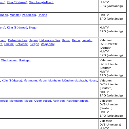
ord)
,
Köln (Südwest)
,
Mönchengladbach
HbbTV
EPG (vollständig)
inden
,
Münster
,
Paderborn
,
Rheine
HbbTV
EPG (vollständig)
ord)
,
Köln (Südwest)
,
Siegen
HbbTV
EPG (vollständig)
mund
,
Gelsenkirchen
,
Hagen
,
Haltern am See
,
Hamm
,
Herne
,
Iserlohn
,
Videotext
en
,
Rheine
,
Schwerte
,
Siegen
,
Wuppertal
DVB-Untertitel
(Deutsch)
HbbTV
EPG (vollständig)
,
Oberhausen
,
Ratingen
Videotext
DVB-Untertitel
(Deutsch)
HbbTV
EPG (vollständig)
,
Köln (Südwest)
,
Mettmann
,
Moers
,
Monheim
,
Mönchengladbach
,
Neuss
,
Videotext
DVB-Untertitel
(Deutsch)
HbbTV
EPG (vollständig)
refeld
,
Mettmann
,
Moers
,
Oberhausen
,
Ratingen
,
Recklinghausen
,
Videotext
DVB-Untertitel
(Deutsch)
HbbTV
EPG (vollständig)
Videotext
DVB-Untertitel ()
HbbTV