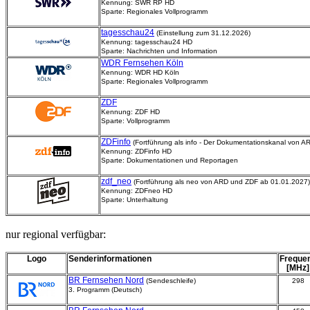
Kennung: SWR RP HD
Sparte: Regionales Vollprogramm
tagesschau24
(Einstellung zum 31.12.2026)
Kennung: tagesschau24 HD
Sparte: Nachrichten und Information
WDR Fernsehen Köln
Kennung: WDR HD Köln
Sparte: Regionales Vollprogramm
ZDF
Kennung: ZDF HD
Sparte: Vollprogramm
ZDFinfo
(Fortführung als info - Der Dokumentationskanal von 
Kennung: ZDFinfo HD
Sparte: Dokumentationen und Reportagen
zdf_neo
(Fortführung als neo von ARD und ZDF ab 01.01.2027)
Kennung: ZDFneo HD
Sparte: Unterhaltung
nur regional verfügbar:
Logo
Senderinformationen
Freque
[MHz]
BR Fernsehen Nord
(Sendeschleife)
298
3. Programm (Deutsch)