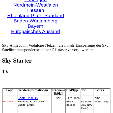
Nordrhein-Westfalen
Hessen
Rheinland-Pfalz, Saarland
Baden-Württemberg
Bayern
Europäisches Ausland
Sky-Angebot in Vodafone-Netzen, die mittels Einspeisung der Sky-
Satellitentransponder statt über Glasfaser versorgt werden.
Sky Starter
TV
Logo
Senderinformationen
Frequenz
Bild/Typ
Ton
Extras
[MHz]
Beate Uhse TV
362
1920x1080
1.
EPG
Kennung: Beate Uhse
HDTV
Deutsch
(vollständig)
Sparte: Erotik
(H.264)
AC3 (192
kbit/s)