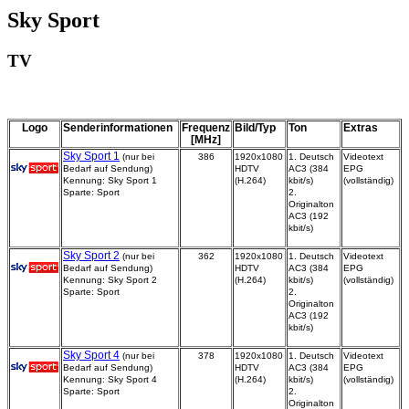
Sky Sport
TV
Logo
Senderinformationen
Frequenz
Bild/Typ
Ton
Extras
[MHz]
Sky Sport 1
(nur bei
386
1920x1080
1. Deutsch
Videotext
Bedarf auf Sendung)
HDTV
AC3 (384
EPG
Kennung: Sky Sport 1
(H.264)
kbit/s)
(vollständig)
Sparte: Sport
2.
Originalton
AC3 (192
kbit/s)
Sky Sport 2
(nur bei
362
1920x1080
1. Deutsch
Videotext
Bedarf auf Sendung)
HDTV
AC3 (384
EPG
Kennung: Sky Sport 2
(H.264)
kbit/s)
(vollständig)
Sparte: Sport
2.
Originalton
AC3 (192
kbit/s)
Sky Sport 4
(nur bei
378
1920x1080
1. Deutsch
Videotext
Bedarf auf Sendung)
HDTV
AC3 (384
EPG
Kennung: Sky Sport 4
(H.264)
kbit/s)
(vollständig)
Sparte: Sport
2.
Originalton