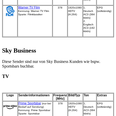
Warner TV Film
378
1920x1080
1.
EPG
Kennung: Warner TV Film
HDTV
Deutsch
(vollständig)
Sparte: Filmklassiker
(H.264)
AC3 (384
kbit/s)
2.
Englisch
AC3 (192
kbit/s)
Sky Business
Diese Sender sind nur von Sky Business Kunden wie bspw.
Sportsbars buchbar.
TV
Logo
Senderinformationen
Frequenz
Bild/Typ
Ton
Extras
[MHz]
Prime Sportsbar
(nur bei
378
1920x1080
1.
EPG
Bedarf auf Sendung)
HDTV
Deutsch
(vollständig)
Kennung: Prime Sportsbar
(H.264)
AC3 (384
Sparte: Sportsbar
kbit/s)