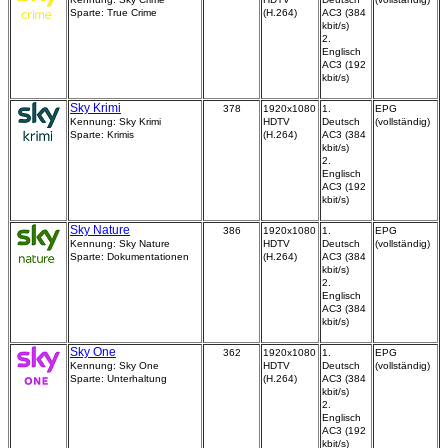
Sparte: True Crime
(H.264)
AC3 (384
kbit/s)
2.
Englisch
AC3 (192
kbit/s)
Sky Krimi
378
1920x1080
1.
EPG
Kennung: Sky Krimi
HDTV
Deutsch
(vollständig)
Sparte: Krimis
(H.264)
AC3 (384
kbit/s)
2.
Englisch
AC3 (192
kbit/s)
Sky Nature
386
1920x1080
1.
EPG
Kennung: Sky Nature
HDTV
Deutsch
(vollständig)
Sparte: Dokumentationen
(H.264)
AC3 (384
kbit/s)
2.
Englisch
AC3 (384
kbit/s)
Sky One
362
1920x1080
1.
EPG
Kennung: Sky One
HDTV
Deutsch
(vollständig)
Sparte: Unterhaltung
(H.264)
AC3 (384
kbit/s)
2.
Englisch
AC3 (192
kbit/s)