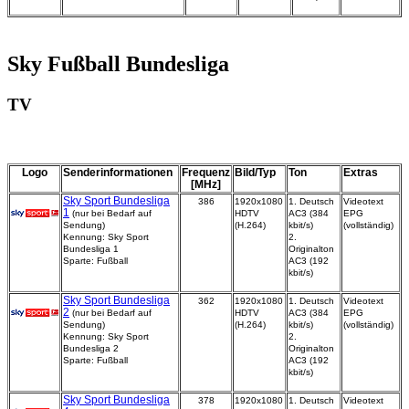
Sky Fußball Bundesliga
TV
Logo
Senderinformationen
Frequenz
Bild/Typ
Ton
Extras
[MHz]
Sky Sport Bundesliga
386
1920x1080
1. Deutsch
Videotext
1
(nur bei Bedarf auf
HDTV
AC3 (384
EPG
Sendung)
(H.264)
kbit/s)
(vollständig)
Kennung: Sky Sport
2.
Bundesliga 1
Originalton
Sparte: Fußball
AC3 (192
kbit/s)
Sky Sport Bundesliga
362
1920x1080
1. Deutsch
Videotext
2
(nur bei Bedarf auf
HDTV
AC3 (384
EPG
Sendung)
(H.264)
kbit/s)
(vollständig)
Kennung: Sky Sport
2.
Bundesliga 2
Originalton
Sparte: Fußball
AC3 (192
kbit/s)
Sky Sport Bundesliga
378
1920x1080
1. Deutsch
Videotext