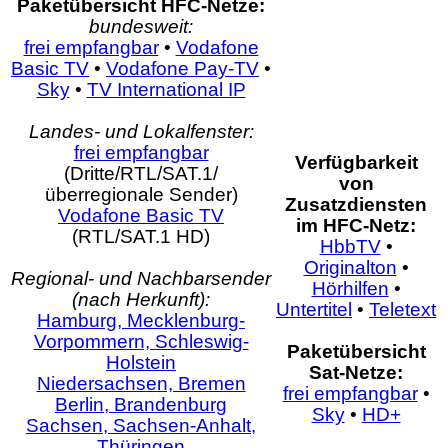
Paketübersicht HFC-Netze:
bundesweit:
frei empfangbar
•
Vodafone
Basic TV
•
Vodafone Pay-TV
•
Sky
•
TV International IP
Landes- und Lokalfenster:
frei empfangbar
Verfügbarkeit
(Dritte/RTL/SAT.1/
von
überregionale Sender)
Zusatzdiensten
Vodafone Basic TV
im HFC-Netz:
(RTL/SAT.1 HD)
HbbTV
•
Originalton
•
Regional- und Nachbarsender
Hörhilfen
•
(nach Herkunft):
Untertitel
•
Teletext
Hamburg, Mecklenburg-
Vorpommern, Schleswig-
Paketübersicht
Holstein
Sat-Netze:
Niedersachsen, Bremen
frei empfangbar
•
Berlin, Brandenburg
Sky
•
HD+
Sachsen, Sachsen-Anhalt,
Thüringen