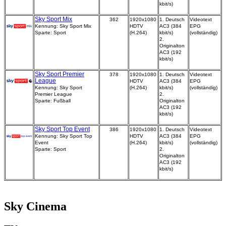
kbit/s)
Sky Sport Mix
362
1920x1080
1. Deutsch
Videotext
Kennung: Sky Sport Mix
HDTV
AC3 (384
EPG
Sparte: Sport
(H.264)
kbit/s)
(vollständig)
2.
Originalton
AC3 (192
kbit/s)
Sky Sport Premier
378
1920x1080
1. Deutsch
Videotext
League
HDTV
AC3 (384
EPG
Kennung: Sky Sport
(H.264)
kbit/s)
(vollständig)
Premier League
2.
Sparte: Fußball
Originalton
AC3 (192
kbit/s)
Sky Sport Top Event
386
1920x1080
1. Deutsch
Videotext
Kennung: Sky Sport Top
HDTV
AC3 (384
EPG
Event
(H.264)
kbit/s)
(vollständig)
Sparte: Sport
2.
Originalton
AC3 (192
kbit/s)
Sky Cinema