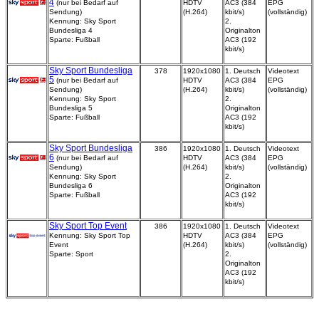
4
(nur bei Bedarf auf
HDTV
AC3 (384
EPG
Sendung)
(H.264)
kbit/s)
(vollständig)
Kennung: Sky Sport
2.
Bundesliga 4
Originalton
Sparte: Fußball
AC3 (192
kbit/s)
Sky Sport Bundesliga
378
1920x1080
1. Deutsch
Videotext
5
(nur bei Bedarf auf
HDTV
AC3 (384
EPG
Sendung)
(H.264)
kbit/s)
(vollständig)
Kennung: Sky Sport
2.
Bundesliga 5
Originalton
Sparte: Fußball
AC3 (192
kbit/s)
Sky Sport Bundesliga
386
1920x1080
1. Deutsch
Videotext
6
(nur bei Bedarf auf
HDTV
AC3 (384
EPG
Sendung)
(H.264)
kbit/s)
(vollständig)
Kennung: Sky Sport
2.
Bundesliga 6
Originalton
Sparte: Fußball
AC3 (192
kbit/s)
Sky Sport Top Event
386
1920x1080
1. Deutsch
Videotext
Kennung: Sky Sport Top
HDTV
AC3 (384
EPG
Event
(H.264)
kbit/s)
(vollständig)
Sparte: Sport
2.
Originalton
AC3 (192
kbit/s)