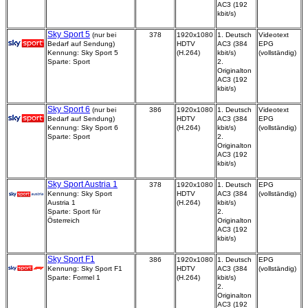
AC3 (192
kbit/s)
Sky Sport 5
(nur bei
378
1920x1080
1. Deutsch
Videotext
Bedarf auf Sendung)
HDTV
AC3 (384
EPG
Kennung: Sky Sport 5
(H.264)
kbit/s)
(vollständig)
Sparte: Sport
2.
Originalton
AC3 (192
kbit/s)
Sky Sport 6
(nur bei
386
1920x1080
1. Deutsch
Videotext
Bedarf auf Sendung)
HDTV
AC3 (384
EPG
Kennung: Sky Sport 6
(H.264)
kbit/s)
(vollständig)
Sparte: Sport
2.
Originalton
AC3 (192
kbit/s)
Sky Sport Austria 1
378
1920x1080
1. Deutsch
EPG
Kennung: Sky Sport
HDTV
AC3 (384
(vollständig)
Austria 1
(H.264)
kbit/s)
Sparte: Sport für
2.
Österreich
Originalton
AC3 (192
kbit/s)
Sky Sport F1
386
1920x1080
1. Deutsch
EPG
Kennung: Sky Sport F1
HDTV
AC3 (384
(vollständig)
Sparte: Formel 1
(H.264)
kbit/s)
2.
Originalton
AC3 (192