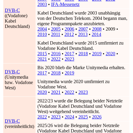
2003
•
IFA-Messenetz
DVB-C
Kabel Deutschland wurde 2003 unabhängig
((Vodafone)
von der Deutschen Telekom. 2004 begann man,
Kabel
eigene Programmpakete anzubieten.
Deutschland)
2004
•
2005
•
2006
•
2007
•
2008
•
2009
•
2010
•
2011
•
2012
•
2013
•
2014
Kabel Deutschland wurde 2015 umfirmiert zu
Vodafone Kabel Deutschland.
2015
•
2016
•
2017
•
2018
•
2019
•
2020
•
2021
•
2022
•
2023
Bis 2020 blieb die Marke Unitymedia erhalten.
DVB-C
2017
•
2018
•
2019
(Unitymedia
Unitymedia wurde 2020 umfirmiert zu
bzw. Vodafone
Vodafone West.
West)
2020
•
2021
•
2022
•
2023
2022/23 wurde die Belegung beider Netzteile
(Vodafone Kabel Deutschland und Vodafone
West) weitgehend vereinheitlicht.
2022
•
2023
•
2024
•
2025
•
2026
DVB-C
2025/26 wird die Belegung beider Netzteile
(vereinheitlicht)
(Vodafone Kabel Deutschland und Vodafone