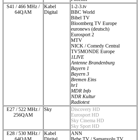
S41 / 466 MHz /
Kabel
1-2-3.tv
64QAM
Digital
BBC World
Bibel TV
Bloomberg TV Europe
euronews (deutsch)
Eurosport 2
MTV
NICK / Comedy Central
TV5MONDE Europe
1LIVE
Antenne Brandenburg
Bayern 1
Bayern 3
Bremen Eins
hr1
MDR Info
NDR Kultur
Radiotest
E27 / 522 MHz /
Sky
Discovery HD
256QAM
Eurosport HD
Sky Cinema HD
Sky Sport HD
E28 / 530 MHz /
Kabel
ANN
64QAM
Digital
Bebe TV / Samanyolu TV