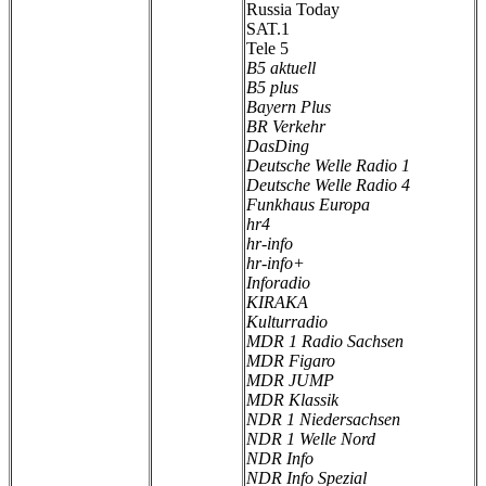
Russia Today
SAT.1
Tele 5
B5 aktuell
B5 plus
Bayern Plus
BR Verkehr
DasDing
Deutsche Welle Radio 1
Deutsche Welle Radio 4
Funkhaus Europa
hr4
hr-info
hr-info+
Inforadio
KIRAKA
Kulturradio
MDR 1 Radio Sachsen
MDR Figaro
MDR JUMP
MDR Klassik
NDR 1 Niedersachsen
NDR 1 Welle Nord
NDR Info
NDR Info Spezial