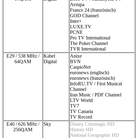
Avrupa
France 24 (französisch)
GOD Channel
Inter+
LUXE.TV
PCNE
Pro TV International
The Poker Channel
TVR International
E29 / 538 MHz /
Kabel
Anixe
64QAM
Digital
BVN
CaspioNet
euronews (englisch)
euronews (französisch)
InfoRU.TV / First Musical
Channel
Iran Music / PDF Channel
LTV World
TV7
TV Canaria
TV Record
E40 / 626 MHz /
Sky
Disney Cinemagic HD
256QAM
History HD
National Geographic HD