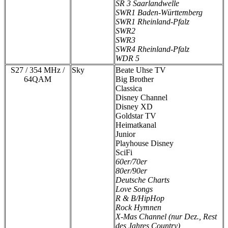
SR 3 Saarlandwelle
SWR1 Baden-Württemberg
SWR1 Rheinland-Pfalz
SWR2
SWR3
SWR4 Rheinland-Pfalz
WDR 5
S27 / 354 MHz /
Sky
Beate Uhse TV
64QAM
Big Brother
Classica
Disney Channel
Disney XD
Goldstar TV
Heimatkanal
Junior
Playhouse Disney
SciFi
60er/70er
80er/90er
Deutsche Charts
Love Songs
R & B/HipHop
Rock Hymnen
X-Mas Channel (nur Dez., Rest
des Jahres Country)