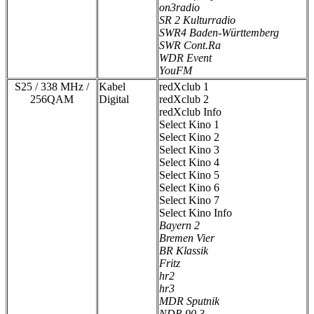
on3radio
SR 2 Kulturradio
SWR4 Baden-Württemberg
SWR Cont.Ra
WDR Event
YouFM
S25 / 338 MHz /
Kabel
redXclub 1
256QAM
Digital
redXclub 2
redXclub Info
Select Kino 1
Select Kino 2
Select Kino 3
Select Kino 4
Select Kino 5
Select Kino 6
Select Kino 7
Select Kino Info
Bayern 2
Bremen Vier
BR Klassik
Fritz
hr2
hr3
MDR Sputnik
NDR 90,3