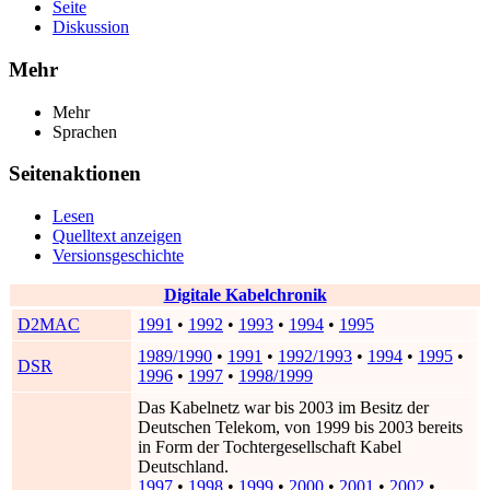
Seite
Diskussion
Mehr
Mehr
Sprachen
Seitenaktionen
Lesen
Quelltext anzeigen
Versionsgeschichte
Digitale Kabelchronik
D2MAC
1991
•
1992
•
1993
•
1994
•
1995
1989/1990
•
1991
•
1992/1993
•
1994
•
1995
•
DSR
1996
•
1997
•
1998/1999
Das Kabelnetz war bis 2003 im Besitz der
Deutschen Telekom, von 1999 bis 2003 bereits
in Form der Tochtergesellschaft Kabel
Deutschland.
1997
•
1998
•
1999
•
2000
•
2001
•
2002
•