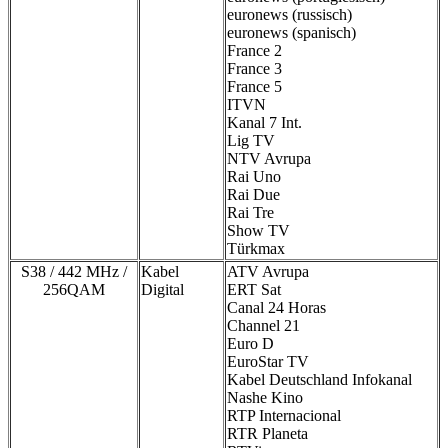
euronews (russisch)
euronews (spanisch)
France 2
France 3
France 5
ITVN
Kanal 7 Int.
Lig TV
NTV Avrupa
Rai Uno
Rai Due
Rai Tre
Show TV
Türkmax
S38 / 442 MHz /
Kabel
ATV Avrupa
256QAM
Digital
ERT Sat
Canal 24 Horas
Channel 21
Euro D
EuroStar TV
Kabel Deutschland Infokanal
Nashe Kino
RTP Internacional
RTR Planeta