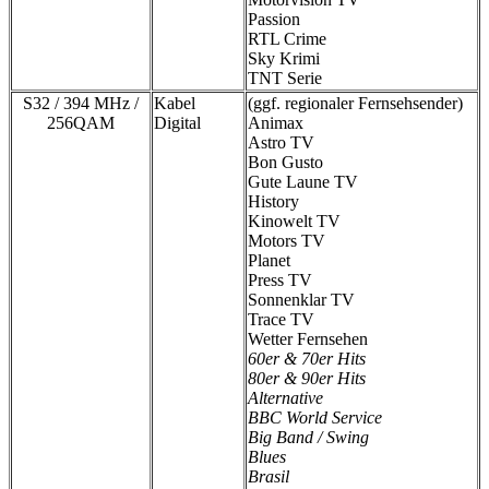
Passion
RTL Crime
Sky Krimi
TNT Serie
S32 / 394 MHz /
Kabel
(ggf. regionaler Fernsehsender)
256QAM
Digital
Animax
Astro TV
Bon Gusto
Gute Laune TV
History
Kinowelt TV
Motors TV
Planet
Press TV
Sonnenklar TV
Trace TV
Wetter Fernsehen
60er & 70er Hits
80er & 90er Hits
Alternative
BBC World Service
Big Band / Swing
Blues
Brasil