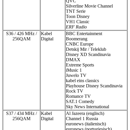
QVC
Silverline Movie Channel
TNT Serie
Toon Disney
VH1 Classic
ERF Radio
S36 / 426 MHz /
Kabel
BBC Entertainment
256QAM
Digital
Boomerang
CNBC Europe
Detskij Mir / Teleklub
Disney XD Scandinavia
DMAX
Extreme Sports
iMusic 1
Juwelo TV
kabel eins classics
Playhouse Disney Scandinavia
Rock TV
Romance TV
SAT.1 Comedy
Sky News International
S37 / 434 MHz /
Kabel
Al Jazeera (englisch)
256QAM
Digital
Channel 1 Russia
euronews (italienisch)
euronews (portugiesisch)