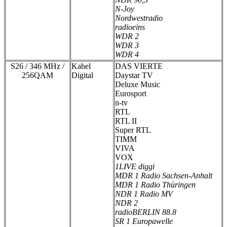
N-Joy
Nordwestradio
radioeins
WDR 2
WDR 3
WDR 4
S26 / 346 MHz /
Kabel
DAS VIERTE
256QAM
Digital
Daystar TV
Deluxe Music
Eurosport
n-tv
RTL
RTL II
Super RTL
TIMM
VIVA
VOX
1LIVE diggi
MDR 1 Radio Sachsen-Anhalt
MDR 1 Radio Thüringen
NDR 1 Radio MV
NDR 2
radioBERLIN 88.8
SR 1 Europawelle