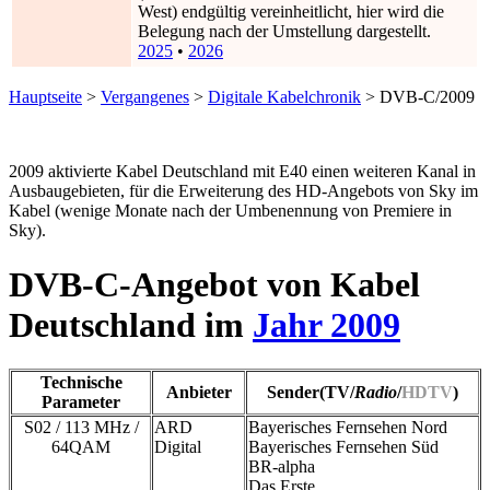
West) endgültig vereinheitlicht, hier wird die
Belegung nach der Umstellung dargestellt.
2025
•
2026
Hauptseite
>
Vergangenes
>
Digitale Kabelchronik
> DVB-C/2009
2009 aktivierte Kabel Deutschland mit E40 einen weiteren Kanal in
Ausbaugebieten, für die Erweiterung des HD-Angebots von Sky im
Kabel (wenige Monate nach der Umbenennung von Premiere in
Sky).
DVB-C-Angebot von Kabel
Deutschland im
Jahr 2009
Technische
Anbieter
Sender(TV/
Radio
/
HDTV
)
Parameter
S02 / 113 MHz /
ARD
Bayerisches Fernsehen Nord
64QAM
Digital
Bayerisches Fernsehen Süd
BR-alpha
Das Erste