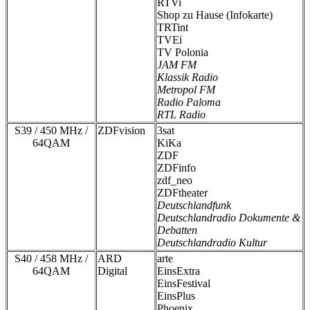
RTVi
Shop zu Hause (Infokarte)
TRTint
TVEi
TV Polonia
JAM FM
Klassik Radio
Metropol FM
Radio Paloma
RTL Radio
S39 / 450 MHz /
ZDFvision
3sat
64QAM
KiKa
ZDF
ZDFinfo
zdf_neo
ZDFtheater
Deutschlandfunk
Deutschlandradio Dokumente &
Debatten
Deutschlandradio Kultur
S40 / 458 MHz /
ARD
arte
64QAM
Digital
EinsExtra
EinsFestival
EinsPlus
Phoenix