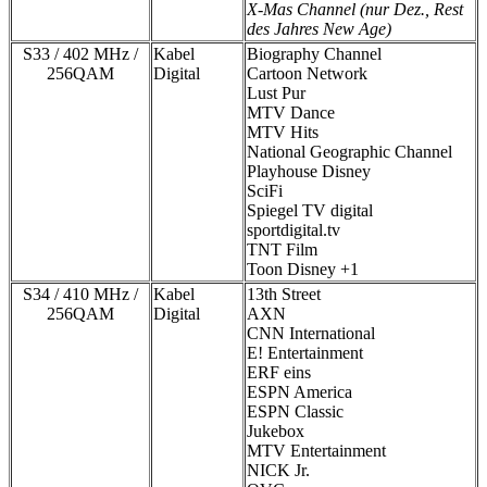
X-Mas Channel (nur Dez., Rest
des Jahres New Age)
S33 / 402 MHz /
Kabel
Biography Channel
256QAM
Digital
Cartoon Network
Lust Pur
MTV Dance
MTV Hits
National Geographic Channel
Playhouse Disney
SciFi
Spiegel TV digital
sportdigital.tv
TNT Film
Toon Disney +1
S34 / 410 MHz /
Kabel
13th Street
256QAM
Digital
AXN
CNN International
E! Entertainment
ERF eins
ESPN America
ESPN Classic
Jukebox
MTV Entertainment
NICK Jr.