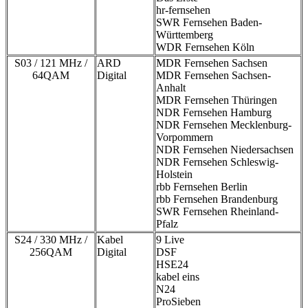
hr-fernsehen
SWR Fernsehen Baden-
Württemberg
WDR Fernsehen Köln
S03 / 121 MHz /
ARD
MDR Fernsehen Sachsen
64QAM
Digital
MDR Fernsehen Sachsen-
Anhalt
MDR Fernsehen Thüringen
NDR Fernsehen Hamburg
NDR Fernsehen Mecklenburg-
Vorpommern
NDR Fernsehen Niedersachsen
NDR Fernsehen Schleswig-
Holstein
rbb Fernsehen Berlin
rbb Fernsehen Brandenburg
SWR Fernsehen Rheinland-
Pfalz
S24 / 330 MHz /
Kabel
9 Live
256QAM
Digital
DSF
HSE24
kabel eins
N24
ProSieben